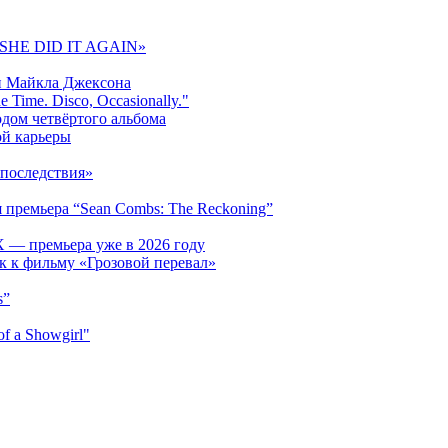
 «SHE DID IT AGAIN»
и Майкла Джексона
 Time. Disco, Occasionally."
одом четвёртого альбома
ой карьеры
последствия»
 премьера “Sean Combs: The Reckoning”
 — премьера уже в 2026 году
к к фильму «Грозовой перевал»
s”
f a Showgirl"