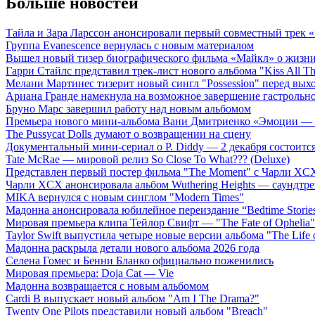
Больше новостей
Тайла и Зара Ларссон анонсировали первый совместный трек
Группа Evanescence вернулась с новым материалом
Вышел новый тизер биографического фильма «Майкл» о жизн
Гарри Стайлс представил трек-лист нового альбома "Kiss All The
Мелани Мартинес тизерит новый сингл "Possession" перед вых
Ариана Гранде намекнула на возможное завершение гастрольн
Бруно Марс завершил работу над новым альбомом
Премьера нового мини-альбома Вани Дмитриенко «Эмоции — 
The Pussycat Dolls думают о возвращении на сцену
Документальный мини-сериал о P. Diddy — 2 декабря состоится
Tate McRae — мировой релиз So Close To What??? (Deluxe)
Представлен первый постер фильма "The Moment" с Чарли XCX
Чарли XCX анонсировала альбом Wuthering Heights — саундтре
MIKA вернулся с новым синглом "Modern Times"
Мадонна анонсировала юбилейное переиздание “Bedtime Storie
Мировая премьера клипа Тейлор Свифт — "The Fate of Ophelia"
Taylor Swift выпустила четыре новые версии альбома "The Life o
Мадонна раскрыла детали нового альбома 2026 года
Селена Гомес и Бенни Бланко официально поженились
Мировая премьера: Doja Cat — Vie
Мадонна возвращается с новым альбомом
Cardi B выпускает новый альбом "Am I The Drama?"
Twenty One Pilots представили новый альбом "Breach"