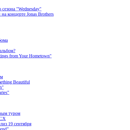
 сезона "Wednesday"
на концерте Jonas Brothers
бома
 альбом?
tings from Your Hometown"
ьм
hing Beautiful
h"
ries"
овым туром
XCX
лиз 19 сентября
iend”