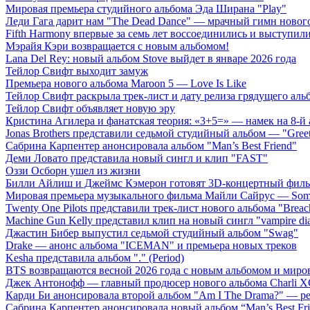
Мировая премьера студийного альбома Эда Ширана "Play"
Леди Гага дарит нам "The Dead Dance" — мрачный гимн нового
Fifth Harmony впервые за семь лет воссоединились и выступили 
Мэрайя Кэри возвращается с новым альбомом!
Lana Del Rey: новый альбом Stove выйдет в январе 2026 года
Тейлор Свифт выходит замуж
Премьера нового альбома Maroon 5 — Love Is Like
Тейлор Свифт раскрыла трек-лист и дату релиза грядущего аль
Тейлор Свифт объявляет новую эру
Кристина Агилера и фанатская теория: «3+5=» — намек на 8-й
Jonas Brothers представили седьмой студийный альбом — "Gree
Сабрина Карпентер анонсировала альбом "Man’s Best Friend"
Деми Ловато представила новый сингл и клип "FAST"
Оззи Осборн ушел из жизни
Билли Айлиш и Джеймс Кэмерон готовят 3D-концертный фил
Мировая премьера музыкального фильма Майли Сайрус — Somet
Twenty One Pilots представили трек-лист нового альбома "Breac
Machine Gun Kelly представил клип на новый сингл "vampire dia
Джастин Бибер выпустил седьмой студийный альбом "Swag"
Drake — анонс альбома "ICEMAN" и премьера новых треков
Kesha представила альбом "." (Period)
BTS возвращаются весной 2026 года с новым альбомом и мир
Джек Антонофф — главный продюсер нового альбома Charli 
Карди Би анонсировала второй альбом "Am I The Drama?" — ре
Сабрина Карпентер анонсировала новый альбом “Man’s Best Fr