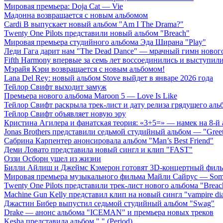
Мировая премьера: Doja Cat — Vie
Мадонна возвращается с новым альбомом
Cardi B выпускает новый альбом "Am I The Drama?"
Twenty One Pilots представили новый альбом "Breach"
Мировая премьера студийного альбома Эда Ширана "Play"
Леди Гага дарит нам "The Dead Dance" — мрачный гимн нового
Fifth Harmony впервые за семь лет воссоединились и выступили 
Мэрайя Кэри возвращается с новым альбомом!
Lana Del Rey: новый альбом Stove выйдет в январе 2026 года
Тейлор Свифт выходит замуж
Премьера нового альбома Maroon 5 — Love Is Like
Тейлор Свифт раскрыла трек-лист и дату релиза грядущего аль
Тейлор Свифт объявляет новую эру
Кристина Агилера и фанатская теория: «3+5=» — намек на 8-й
Jonas Brothers представили седьмой студийный альбом — "Gree
Сабрина Карпентер анонсировала альбом "Man’s Best Friend"
Деми Ловато представила новый сингл и клип "FAST"
Оззи Осборн ушел из жизни
Билли Айлиш и Джеймс Кэмерон готовят 3D-концертный фил
Мировая премьера музыкального фильма Майли Сайрус — Somet
Twenty One Pilots представили трек-лист нового альбома "Breac
Machine Gun Kelly представил клип на новый сингл "vampire dia
Джастин Бибер выпустил седьмой студийный альбом "Swag"
Drake — анонс альбома "ICEMAN" и премьера новых треков
Kesha представила альбом "." (Period)