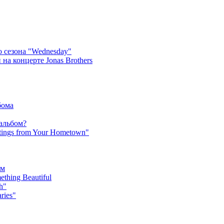
 сезона "Wednesday"
на концерте Jonas Brothers
бома
 альбом?
tings from Your Hometown"
ьм
hing Beautiful
h"
ries"