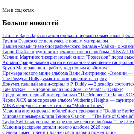
Мы в соц сетях
Больше новостей
Тайла и Зара Ларссон анонсировали первый совместный трек
Группа Evanescence вернулась с новым материалом
Вышел новый тизер биографического фильма «Майкл» о жизн
Гарри Стайлс представил трек-лист нового альбома "Kiss All The
Мелани Мартинес тизерит новый сингл "Possession" перед вых
Ариана Гранде намекнула на возможное завершение гастрольн
Бруно Марс завершил работу над новым альбомом
Премьера нового мини-альбома Вани Дмитриенко «Эмоции — 
The Pussycat Dolls думают о возвращении на сцену
Документальный мини-сериал о P. Diddy — 2 декабря состоится
Tate McRae — мировой релиз So Close To What??? (Deluxe)
Представлен первый постер фильма "The Moment" с Чарли XCX
Чарли XCX анонсировала альбом Wuthering Heights — саундтре
MIKA вернулся с новым синглом "Modern Times"
Мадонна анонсировала юбилейное переиздание “Bedtime Storie
Мировая премьера клипа Тейлор Свифт — "The Fate of Ophelia"
Taylor Swift выпустила четыре новые версии альбома "The Life o
Мадонна раскрыла детали нового альбома 2026 года
Селена Гомес и Бенни Бланко официально поженились