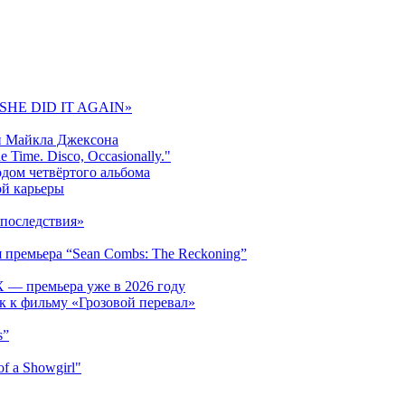
 «SHE DID IT AGAIN»
и Майкла Джексона
 Time. Disco, Occasionally."
одом четвёртого альбома
ой карьеры
последствия»
 премьера “Sean Combs: The Reckoning”
 — премьера уже в 2026 году
к к фильму «Грозовой перевал»
s”
f a Showgirl"