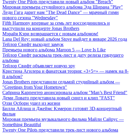
Twenty One Pilots представили новый альбом "Breach"
Мировая премьера студийного альбома Эда Ширана "Play"
Леди Гага дарит нам "The Dead Dance" — мрачный гимн
нового сезона "Wednesday"
Fifth Harmony впервые за семь лет воссоединились и
выступили на концерте Jonas Brothers
Мэрайя Кэри возвращается с новым альбомом!
Lana Del Rey: новый альбом Stove выйдет в январе 2026 года
Тейлор Свифт выходит замуж
Премьера нового альбома Maroon 5 — Love Is Like
Тейлор Свифт раскрыла трек-лист и дату релиза грядущего
альбома
Тейлор Свифт объявляет новую эру
Кристина Агилера и фанатская теория: «3+5=» — намек на 8-
й альбом?
Jonas Brothers представили седьмой студийный альбом —
"Greetings from Your Hometown"
Сабрина Карпентер анонсировала альбом "Man’s Best Friend"
Деми Ловато представила новый сингл и клип "FAST"
Оззи Осборн ушел из жизни
Билли Айлиш и Джеймс Кэмерон готовят 3D-концертный
фильм
Мировая премьера музыкального фильма Майли Сайрус —
Something Beautiful
Twenty One Pilots представили трек-лист нового альбома