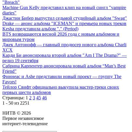
"Breach"
Machine Gun Kelly представил клип на новый сингл "vampire
diaries"
Джастин Бибер выпустил седьмой студийный альбом "Swag"
Drake — анонс альбома "ICEMAN" и премьера новых треков
Kesha представила альбом "." (Period)
BTS возвращаются весной 2026 года с новым альбомом и
мировым туром
Джек Антонофф — главный продюсер нового альбома Charli
XCX
Карди Би анонсировала второй альбом "Am I The Drama?" —
релиз 19 сентября
Сабрина Карпентер анонсировала новый альбом “Man’s Best
Friend”
Финнеас и Ashe представили новый проект — группу The
Favors!
Тейлор Свифт официально выкупила мастер-треки своих
первых шести альбомов
Страницы:
1
2
3
45
46
1 - 50 из 2251
НИТВ © 2026
Первое независимое
интернет-телевидение