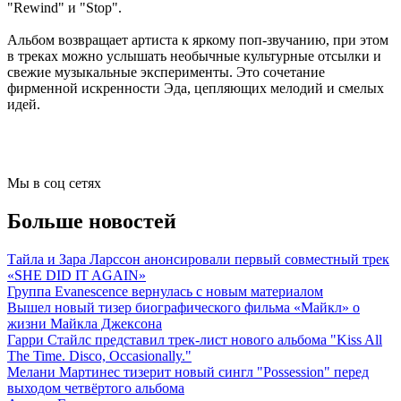
"Rewind" и "Stop".
Альбом возвращает артиста к яркому поп-звучанию, при этом
в треках можно услышать необычные культурные отсылки и
свежие музыкальные эксперименты. Это сочетание
фирменной искренности Эда, цепляющих мелодий и смелых
идей.
Мы в соц сетях
Больше новостей
Тайла и Зара Ларссон анонсировали первый совместный трек
«SHE DID IT AGAIN»
Группа Evanescence вернулась с новым материалом
Вышел новый тизер биографического фильма «Майкл» о
жизни Майкла Джексона
Гарри Стайлс представил трек-лист нового альбома "Kiss All
The Time. Disco, Occasionally."
Мелани Мартинес тизерит новый сингл "Possession" перед
выходом четвёртого альбома