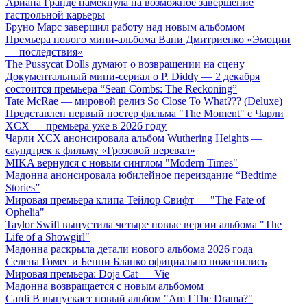
Ариана Гранде намекнула на возможное завершение
гастрольной карьеры
Бруно Марс завершил работу над новым альбомом
Премьера нового мини-альбома Вани Дмитриенко «Эмоции
— последствия»
The Pussycat Dolls думают о возвращении на сцену
Документальный мини-сериал о P. Diddy — 2 декабря
состоится премьера “Sean Combs: The Reckoning”
Tate McRae — мировой релиз So Close To What??? (Deluxe)
Представлен первый постер фильма "The Moment" с Чарли
XCX — премьера уже в 2026 году
Чарли XCX анонсировала альбом Wuthering Heights —
саундтрек к фильму «Грозовой перевал»
MIKA вернулся с новым синглом "Modern Times"
Мадонна анонсировала юбилейное переиздание “Bedtime
Stories”
Мировая премьера клипа Тейлор Свифт — "The Fate of
Ophelia"
Taylor Swift выпустила четыре новые версии альбома "The
Life of a Showgirl"
Мадонна раскрыла детали нового альбома 2026 года
Селена Гомес и Бенни Бланко официально поженились
Мировая премьера: Doja Cat — Vie
Мадонна возвращается с новым альбомом
Cardi B выпускает новый альбом "Am I The Drama?"