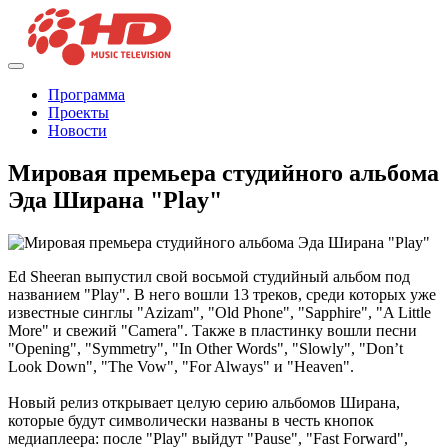
Программа
Проекты
Новости
Мировая премьера студийного альбома
Эда Ширана "Play"
Ed Sheeran выпустил свой восьмой студийный альбом под
названием "Play". В него вошли 13 треков, среди которых уже
известные синглы "Azizam", "Old Phone", "Sapphire", "A Little
More" и свежий "Camera". Также в пластинку вошли песни
"Opening", "Symmetry", "In Other Words", "Slowly", "Don’t
Look Down", "The Vow", "For Always" и "Heaven".
Новый релиз открывает целую серию альбомов Ширана,
которые будут символически названы в честь кнопок
медиаплеера: после "Play" выйдут "Pause", "Fast Forward",