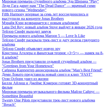
Мировая премьера студийного альбома Эда Ширана "Play"
Леди Гага дарит нам "The Dead Dance" — мрачный гимн
нового сезона "Wednesday"
Fifth Harmony впервые за семь лет воссоединились и
выступили на концерте Jonas Brothers
Мэрайя Кэри возвращается с новым альбомом!
Lana Del Rey: новый альбом Stove выйдет в январе 2026 года
Тейлор Свифт выходит замуж
Премьера нового альбома Maroon 5 — Love Is Like
Тейлор Свифт раскрыла трек-лист и дату релиза грядущего
альбома
Тейлор Свифт объявляет новую эру
Кристина Агилера и фанатская теория: «3+5=» — намек на 8-
й альбом?
Jonas Brothers представили седьмой студийный альбом —
"Greetings from Your Hometown"
Сабрина Карпентер анонсировала альбом "Man’s Best Friend"
Деми Ловато представила новый сингл и клип "FAST"
Оззи Осборн ушел из жизни
Билли Айлиш и Джеймс Кэмерон готовят 3D-концертный
фильм
Мировая премьера музыкального фильма Майли Сайрус —
Something Beautiful
Twenty One Pilots представили трек-лист нового альбома
"Breach"