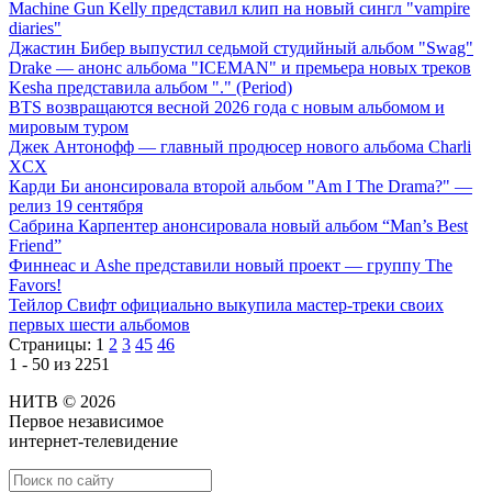
Machine Gun Kelly представил клип на новый сингл "vampire
diaries"
Джастин Бибер выпустил седьмой студийный альбом "Swag"
Drake — анонс альбома "ICEMAN" и премьера новых треков
Kesha представила альбом "." (Period)
BTS возвращаются весной 2026 года с новым альбомом и
мировым туром
Джек Антонофф — главный продюсер нового альбома Charli
XCX
Карди Би анонсировала второй альбом "Am I The Drama?" —
релиз 19 сентября
Сабрина Карпентер анонсировала новый альбом “Man’s Best
Friend”
Финнеас и Ashe представили новый проект — группу The
Favors!
Тейлор Свифт официально выкупила мастер-треки своих
первых шести альбомов
Страницы:
1
2
3
45
46
1 - 50 из 2251
НИТВ © 2026
Первое независимое
интернет-телевидение