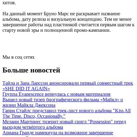
хитов.
На данный момент Бруно Марс не раскрывает название
альбома, дату релиза и визуальную концепцию. Тем не менее
завершение работы над пластинкой считается первым шагом к
старту новой эры и полноценной промо-кампании.
Мы в соц сетях
Больше новостей
Тайла и Зара Ларссон анонсировали первый совместный трек
«SHE DID IT AGAIN»
Группа Evanescence вернулась с новым материалом
Вышел новый тизер биографического фильма «Майкл» о
жизни Майкла Джексона
Гарри Стайлс представил трек-лист нового альбома "Kiss All
The Time. Disco, Occasionally."
Мелани Мартинес тизерит новый сингл "Possession" перед
выходом четвёртого альбома
Ариана Гранде намекнула на возможное завершение