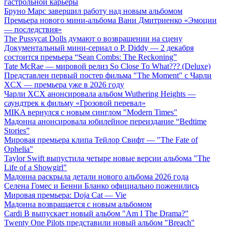
гастрольной карьеры
Бруно Марс завершил работу над новым альбомом
Премьера нового мини-альбома Вани Дмитриенко «Эмоции
— последствия»
The Pussycat Dolls думают о возвращении на сцену
Документальный мини-сериал о P. Diddy — 2 декабря
состоится премьера “Sean Combs: The Reckoning”
Tate McRae — мировой релиз So Close To What??? (Deluxe)
Представлен первый постер фильма "The Moment" с Чарли
XCX — премьера уже в 2026 году
Чарли XCX анонсировала альбом Wuthering Heights —
саундтрек к фильму «Грозовой перевал»
MIKA вернулся с новым синглом "Modern Times"
Мадонна анонсировала юбилейное переиздание “Bedtime
Stories”
Мировая премьера клипа Тейлор Свифт — "The Fate of
Ophelia"
Taylor Swift выпустила четыре новые версии альбома "The
Life of a Showgirl"
Мадонна раскрыла детали нового альбома 2026 года
Селена Гомес и Бенни Бланко официально поженились
Мировая премьера: Doja Cat — Vie
Мадонна возвращается с новым альбомом
Cardi B выпускает новый альбом "Am I The Drama?"
Twenty One Pilots представили новый альбом "Breach"