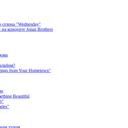
 сезона "Wednesday"
на концерте Jonas Brothers
бома
 альбом?
tings from Your Hometown"
ьм
hing Beautiful
h"
ries"
овым туром