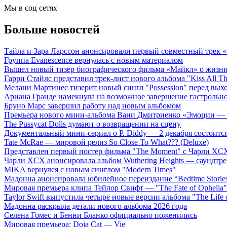
Мы в соц сетях
Больше новостей
Тайла и Зара Ларссон анонсировали первый совместный трек
Группа Evanescence вернулась с новым материалом
Вышел новый тизер биографического фильма «Майкл» о жизн
Гарри Стайлс представил трек-лист нового альбома "Kiss All The
Мелани Мартинес тизерит новый сингл "Possession" перед вых
Ариана Гранде намекнула на возможное завершение гастрольн
Бруно Марс завершил работу над новым альбомом
Премьера нового мини-альбома Вани Дмитриенко «Эмоции — 
The Pussycat Dolls думают о возвращении на сцену
Документальный мини-сериал о P. Diddy — 2 декабря состоится
Tate McRae — мировой релиз So Close To What??? (Deluxe)
Представлен первый постер фильма "The Moment" с Чарли XCX
Чарли XCX анонсировала альбом Wuthering Heights — саундтре
MIKA вернулся с новым синглом "Modern Times"
Мадонна анонсировала юбилейное переиздание “Bedtime Storie
Мировая премьера клипа Тейлор Свифт — "The Fate of Ophelia"
Taylor Swift выпустила четыре новые версии альбома "The Life o
Мадонна раскрыла детали нового альбома 2026 года
Селена Гомес и Бенни Бланко официально поженились
Мировая премьера: Doja Cat — Vie