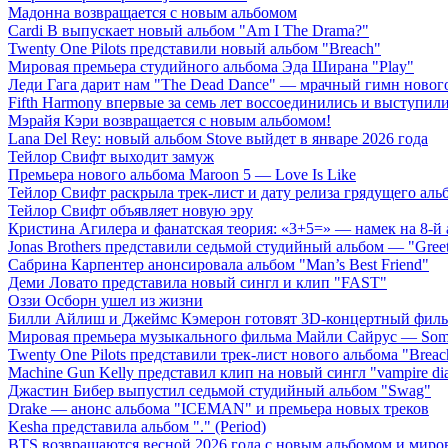
Мадонна возвращается с новым альбомом
Cardi B выпускает новый альбом "Am I The Drama?"
Twenty One Pilots представили новый альбом "Breach"
Мировая премьера студийного альбома Эда Ширана "Play"
Леди Гага дарит нам "The Dead Dance" — мрачный гимн нового
Fifth Harmony впервые за семь лет воссоединились и выступили 
Мэрайя Кэри возвращается с новым альбомом!
Lana Del Rey: новый альбом Stove выйдет в январе 2026 года
Тейлор Свифт выходит замуж
Премьера нового альбома Maroon 5 — Love Is Like
Тейлор Свифт раскрыла трек-лист и дату релиза грядущего аль
Тейлор Свифт объявляет новую эру
Кристина Агилера и фанатская теория: «3+5=» — намек на 8-й
Jonas Brothers представили седьмой студийный альбом — "Gree
Сабрина Карпентер анонсировала альбом "Man’s Best Friend"
Деми Ловато представила новый сингл и клип "FAST"
Оззи Осборн ушел из жизни
Билли Айлиш и Джеймс Кэмерон готовят 3D-концертный фил
Мировая премьера музыкального фильма Майли Сайрус — Somet
Twenty One Pilots представили трек-лист нового альбома "Breac
Machine Gun Kelly представил клип на новый сингл "vampire dia
Джастин Бибер выпустил седьмой студийный альбом "Swag"
Drake — анонс альбома "ICEMAN" и премьера новых треков
Kesha представила альбом "." (Period)
BTS возвращаются весной 2026 года с новым альбомом и мир