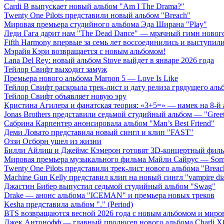
Cardi B выпускает новый альбом "Am I The Drama?"
Twenty One Pilots представили новый альбом "Breach"
Мировая премьера студийного альбома Эда Ширана "Play"
Леди Гага дарит нам "The Dead Dance" — мрачный гимн нового
Fifth Harmony впервые за семь лет воссоединились и выступили 
Мэрайя Кэри возвращается с новым альбомом!
Lana Del Rey: новый альбом Stove выйдет в январе 2026 года
Тейлор Свифт выходит замуж
Премьера нового альбома Maroon 5 — Love Is Like
Тейлор Свифт раскрыла трек-лист и дату релиза грядущего аль
Тейлор Свифт объявляет новую эру
Кристина Агилера и фанатская теория: «3+5=» — намек на 8-й
Jonas Brothers представили седьмой студийный альбом — "Gree
Сабрина Карпентер анонсировала альбом "Man’s Best Friend"
Деми Ловато представила новый сингл и клип "FAST"
Оззи Осборн ушел из жизни
Билли Айлиш и Джеймс Кэмерон готовят 3D-концертный фил
Мировая премьера музыкального фильма Майли Сайрус — Somet
Twenty One Pilots представили трек-лист нового альбома "Breac
Machine Gun Kelly представил клип на новый сингл "vampire dia
Джастин Бибер выпустил седьмой студийный альбом "Swag"
Drake — анонс альбома "ICEMAN" и премьера новых треков
Kesha представила альбом "." (Period)
BTS возвращаются весной 2026 года с новым альбомом и мир
Джек Антонофф — главный продюсер нового альбома Charli 