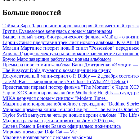
Больше новостей
Тайла и Зара Ларссон анонсировали первый совместный трек
Группа Evanescence вернулась с новым материалом
Вышел новый тизер биографического фильма «Майкл» о жизн
Гарри Стайлс представил трек-лист нового альбома "Kiss All The
Мелани Мартинес тизерит новый сингл "Possession" перед вых
Ариана Гранде намекнула на возможное завершение гастрольн
Бруно Марс завершил работу над новым альбомом
Премьера нового мини-альбома Вани Дмитриенко «Эмоции — 
The Pussycat Dolls думают о возвращении на сцену
Документальный мини-сериал о P. Diddy — 2 декабря состоится
Tate McRae — мировой релиз So Close To What??? (Deluxe)
Представлен первый постер фильма "The Moment" с Чарли XCX
Чарли XCX анонсировала альбом Wuthering Heights — саундтре
MIKA вернулся с новым синглом "Modern Times"
Мадонна анонсировала юбилейное переиздание “Bedtime Storie
Мировая премьера клипа Тейлор Свифт — "The Fate of Ophelia"
Taylor Swift выпустила четыре новые версии альбома "The Life o
Мадонна раскрыла детали нового альбома 2026 года
Селена Гомес и Бенни Бланко официально поженились
Мировая премьера: Doja Cat — Vie
Мадонна возвращается с новым альбомом