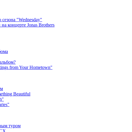
 сезона "Wednesday"
на концерте Jonas Brothers
бома
 альбом?
tings from Your Hometown"
ьм
hing Beautiful
h"
ries"
овым туром
XCX