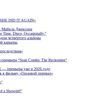
 «SHE DID IT AGAIN»
и Майкла Джексона
 Time. Disco, Occasionally."
одом четвёртого альбома
ой карьеры
последствия»
 премьера “Sean Combs: The Reckoning”
 — премьера уже в 2026 году
к к фильму «Грозовой перевал»
s”
f a Showgirl"