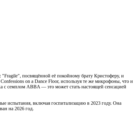
"Fragile", посвящённой её покойному брату Кристоферу, и
onfessions on a Dance Floor, используя те же микрофоны, что и
ека с семплом ABBA — это может стать настоящей сенсацией
лые испытания, включая госпитализацию в 2023 году. Она
ан на 2026 год.