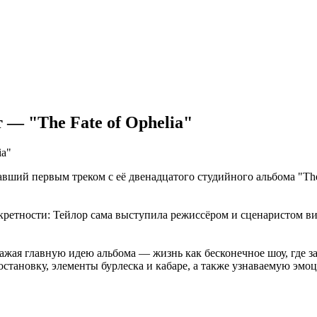
— "The Fate of Ophelia"
авший первым треком с её двенадцатого студийного альбома "The L
екретности: Тейлор сама выступила режиссёром и сценаристом в
ражая главную идею альбома — жизнь как бесконечное шоу, где 
становку, элементы бурлеска и кабаре, а также узнаваемую эмоц