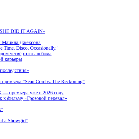
 «SHE DID IT AGAIN»
и Майкла Джексона
 Time. Disco, Occasionally."
одом четвёртого альбома
ой карьеры
последствия»
 премьера “Sean Combs: The Reckoning”
 — премьера уже в 2026 году
к к фильму «Грозовой перевал»
s”
f a Showgirl"