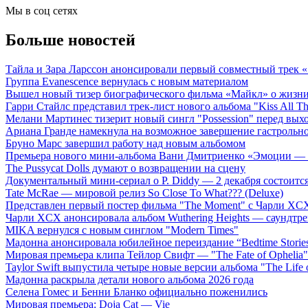
Мы в соц сетях
Больше новостей
Тайла и Зара Ларссон анонсировали первый совместный трек
Группа Evanescence вернулась с новым материалом
Вышел новый тизер биографического фильма «Майкл» о жизн
Гарри Стайлс представил трек-лист нового альбома "Kiss All The
Мелани Мартинес тизерит новый сингл "Possession" перед вых
Ариана Гранде намекнула на возможное завершение гастрольн
Бруно Марс завершил работу над новым альбомом
Премьера нового мини-альбома Вани Дмитриенко «Эмоции — 
The Pussycat Dolls думают о возвращении на сцену
Документальный мини-сериал о P. Diddy — 2 декабря состоится
Tate McRae — мировой релиз So Close To What??? (Deluxe)
Представлен первый постер фильма "The Moment" с Чарли XCX
Чарли XCX анонсировала альбом Wuthering Heights — саундтре
MIKA вернулся с новым синглом "Modern Times"
Мадонна анонсировала юбилейное переиздание “Bedtime Storie
Мировая премьера клипа Тейлор Свифт — "The Fate of Ophelia"
Taylor Swift выпустила четыре новые версии альбома "The Life o
Мадонна раскрыла детали нового альбома 2026 года
Селена Гомес и Бенни Бланко официально поженились
Мировая премьера: Doja Cat — Vie