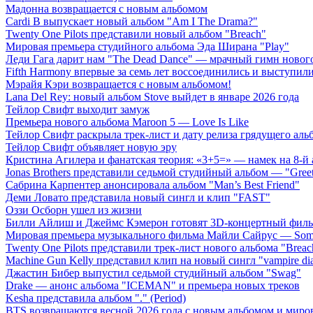
Мадонна возвращается с новым альбомом
Cardi B выпускает новый альбом "Am I The Drama?"
Twenty One Pilots представили новый альбом "Breach"
Мировая премьера студийного альбома Эда Ширана "Play"
Леди Гага дарит нам "The Dead Dance" — мрачный гимн нового
Fifth Harmony впервые за семь лет воссоединились и выступили 
Мэрайя Кэри возвращается с новым альбомом!
Lana Del Rey: новый альбом Stove выйдет в январе 2026 года
Тейлор Свифт выходит замуж
Премьера нового альбома Maroon 5 — Love Is Like
Тейлор Свифт раскрыла трек-лист и дату релиза грядущего аль
Тейлор Свифт объявляет новую эру
Кристина Агилера и фанатская теория: «3+5=» — намек на 8-й
Jonas Brothers представили седьмой студийный альбом — "Gree
Сабрина Карпентер анонсировала альбом "Man’s Best Friend"
Деми Ловато представила новый сингл и клип "FAST"
Оззи Осборн ушел из жизни
Билли Айлиш и Джеймс Кэмерон готовят 3D-концертный фил
Мировая премьера музыкального фильма Майли Сайрус — Somet
Twenty One Pilots представили трек-лист нового альбома "Breac
Machine Gun Kelly представил клип на новый сингл "vampire dia
Джастин Бибер выпустил седьмой студийный альбом "Swag"
Drake — анонс альбома "ICEMAN" и премьера новых треков
Kesha представила альбом "." (Period)
BTS возвращаются весной 2026 года с новым альбомом и мир