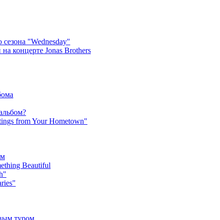
 сезона "Wednesday"
на концерте Jonas Brothers
бома
 альбом?
tings from Your Hometown"
ьм
hing Beautiful
h"
ries"
овым туром