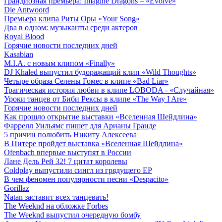
Грандиозная премьера: Imagine Dragons – «Evolve»
Die Antwoord
Премьера клипа Риты Оры «Your Song»
Два в одном: музыканты среди актеров
Royal Blood
Горячие новости последних дней
Kasabian
M.I.A. с новым клипом «Finally»
DJ Khaled выпустил будоражащий клип «Wild Thoughts»
Четыре образа Селены Гомес в клипе «Bad Liar»
Трагическая история любви в клипе LOBODA - «Случайная»
Уроки танцев от Биби Рексы в клипе «The Way I Are»
Горячие новости последних дней
Как прошло открытие выставки «Вселенная Шейдлина»
Фаррелл Уильямс пишет для Арианы Гранде
5 причин полюбить Никиту Алексеева
В Питере пройдет выставка «Вселенная Шейдлина»
Ofenbach впервые выступят в России
Лане Дель Рей 32! 7 цитат королевы
Coldplay выпустили сингл из грядущего EP
В чем феномен популярности песни «Despacito»
Gorillaz
Natan заставит всех танцевать!
The Weeknd на обложке Forbes
The Weeknd выпустил очередную бомбу