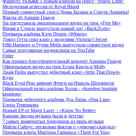
Фаррелл Уильямс с новым клипом на сингл "Yellow Light"
Мелодичная агрессия от Royal Blood
Первый совместный сингл Димы Билана и Сергея Лазарева!
Факты об Ариане Гранде
Sia представила эмоциональное видео на трек «Free Me»
Время и Стекло выпустили новый хит «Back2Leto»
Премьера альбома Кэти Перри «Witness»
Дэвид Гетта снял клип с моделями Victoria’s Secret
Fifth Harmony и Гуччи Мейн выпустили совместное видео
Самые популярные видеоклипы на YouTube
Feder
Как прошел благотворительный концерт Арианы Гранде
Официальное видео на трек Егора Крида и Molly
Лиам Пейн выпустил дебютный клип «Strip That Down»
Kygo
Black Eyed Peas заменят Ферги на Николь Шерзингер
Официальный релиз альбома Холзи - «hopeless fountain
kingdom»
Премьера дебютного альбома Дуа Липы «Dua Lipa»
Елена Темникова
Новый EP от Major Lazer – «Know No Better»
Какими звезды музыки были в детстве
7 самых знаменитых блондинок из мира музыки
Майли Сайрус: несколько фактов о «девочке-скандал»
Премьера клипа Мартина Гаррикса «There For You»