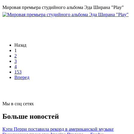
Мировая премьера студийного альбома Эда Ширана "Play"
Назад
1
2
3
4
153
Вперед
Мы в соц сетях
Больше новостей
Кэти Перри поставила рекорд в американской музыке