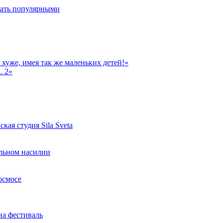
стать популярными
хуже, имея так же маленьких детей!»
. 2»
ая студия Sila Sveta
альном насилии
осмосе
на фестиваль