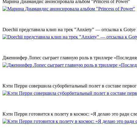
Марина Диамандис анонсировала альбом "Princess of Power"
Doechii представила клип на трек "Anxiety" — отсылка к Gotye
Дженнифер Лопес сыграет главную роль в триллере «Последн
Кэти Перри совершила суборбитальный полет в составе первог
Кэти Перри готовится к полету в космос: «Я делаю это ради с