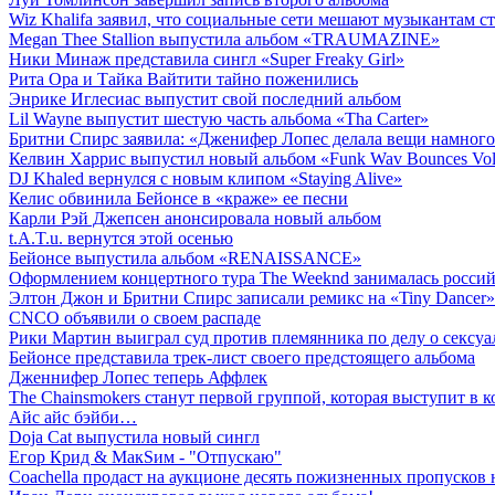
Wiz Khalifa заявил, что социальные сети мешают музыкантам 
Megan Thee Stallion выпустила альбом «TRAUMAZINE»
Ники Минаж представила сингл «Super Freaky Girl»
Рита Ора и Тайка Вайтити тайно поженились
Энрике Иглесиас выпустит свой последний альбом
Lil Wayne выпустит шестую часть альбома «Tha Carter»
Бритни Спирс заявила: «Дженифер Лопес делала вещи намного 
Келвин Харрис выпустил новый альбом «Funk Wav Bounces Vol
DJ Khaled вернулся с новым клипом «Staying Alive»
Келис обвинила Бейонсе в «краже» ее песни
Карли Рэй Джепсен анонсировала новый альбом
t.A.T.u. вернутся этой осенью
Бейонсе выпустила альбом «RENAISSANCE»
Оформлением концертного тура The Weeknd занималась российск
Элтон Джон и Бритни Спирс записали ремикс на «Tiny Dancer»
CNCO объявили о своем распаде
Рики Мартин выиграл суд против племянника по делу о сексу
Бейонсе представила трек-лист своего предстоящего альбома
Дженнифер Лопес теперь Аффлек
The Chainsmokers станут первой группой, которая выступит в к
Айс айс бэйби…
Doja Cat выпустила новый сингл
Егор Крид & МакSим - "Отпускаю"
Coachella продаст на аукционе десять пожизненных пропусков 