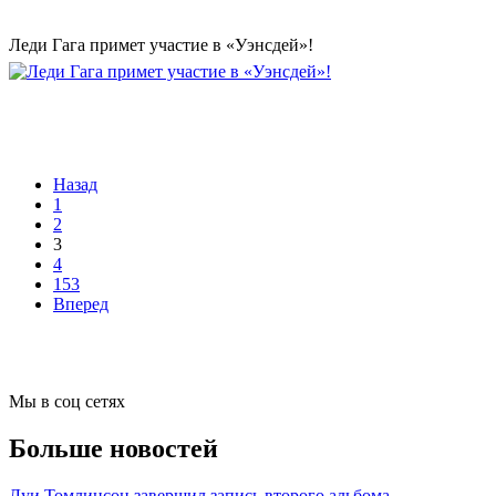
Леди Гага примет участие в «Уэнсдей»!
Назад
1
2
3
4
153
Вперед
Мы в соц сетях
Больше новостей
Луи Томлинсон завершил запись второго альбома