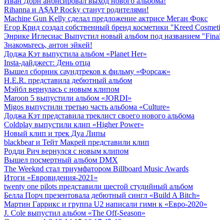
Иван Дорн анонсировал выход нового альбома!
Rihanna и A$AP Rocky станут родителями!
Machine Gun Kelly сделал предложение актрисе Меган Фокс
Егор Крид создал собственный бренд косметики "Kreed Cosmeti
Энрике Иглесиас Выпустил новый альбом под названием "Fina
Знакомьтесь, антон эйкей!
Доджа Кэт выпустила альбом «Planet Her»
Insta-дайджест: День отца
Вышел сборник саундтреков к фильму «Форсаж»
H.E.R. представила дебютный альбом
Мэйбл вернулась с новым клипом
Maroon 5 выпустили альбом «JORDI»
Migos выпустили третью часть альбома «Culture»
Доджа Кэт представила треклист своего нового альбома
Coldplay выпустили клип «Higher Power»
Новый клип и трек Дуа Липы
blackbear и Тейт Макрей представили клип
Родди Рич вернулся с новым клипом
Вышел посмертный альбом DMX
The Weeknd стал триумфатором Billboard Music Awards
Итоги «Евровидения-2021»
twenty one pilots представили шестой студийный альбом
Белла Порч презентовала дебютный сингл «Build A Bitch»
Мартин Гаррикс и группа U2 написали гимн к «Евро-2020»
J. Cole выпустил альбом «The Off-Season»