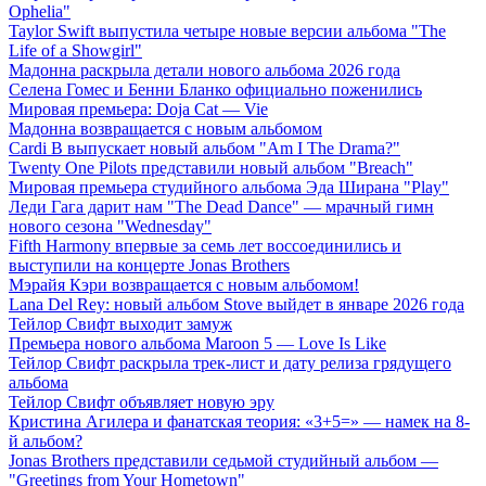
Ophelia"
Taylor Swift выпустила четыре новые версии альбома "The
Life of a Showgirl"
Мадонна раскрыла детали нового альбома 2026 года
Селена Гомес и Бенни Бланко официально поженились
Мировая премьера: Doja Cat — Vie
Мадонна возвращается с новым альбомом
Cardi B выпускает новый альбом "Am I The Drama?"
Twenty One Pilots представили новый альбом "Breach"
Мировая премьера студийного альбома Эда Ширана "Play"
Леди Гага дарит нам "The Dead Dance" — мрачный гимн
нового сезона "Wednesday"
Fifth Harmony впервые за семь лет воссоединились и
выступили на концерте Jonas Brothers
Мэрайя Кэри возвращается с новым альбомом!
Lana Del Rey: новый альбом Stove выйдет в январе 2026 года
Тейлор Свифт выходит замуж
Премьера нового альбома Maroon 5 — Love Is Like
Тейлор Свифт раскрыла трек-лист и дату релиза грядущего
альбома
Тейлор Свифт объявляет новую эру
Кристина Агилера и фанатская теория: «3+5=» — намек на 8-
й альбом?
Jonas Brothers представили седьмой студийный альбом —
"Greetings from Your Hometown"