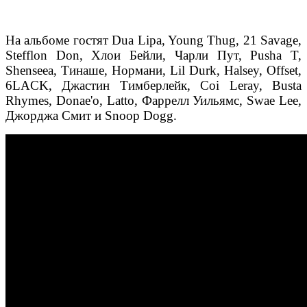
На альбоме гостят Dua Lipa, Young Thug, 21 Savage,
Stefflon Don, Хлои Бейли, Чарли Пут, Pusha T,
Shenseea, Тинаше, Нормани, Lil Durk, Halsey, Offset,
6LACK, Джастин Тимберлейк, Coi Leray, Busta
Rhymes, Donae'o, Latto, Фаррелл Уильямс, Swae Lee,
Джорджа Смит и Snoop Dogg.