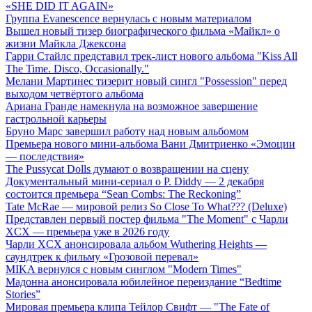
«SHE DID IT AGAIN»
Группа Evanescence вернулась с новым материалом
Вышел новый тизер биографического фильма «Майкл» о
жизни Майкла Джексона
Гарри Стайлс представил трек-лист нового альбома "Kiss All
The Time. Disco, Occasionally."
Мелани Мартинес тизерит новый сингл "Possession" перед
выходом четвёртого альбома
Ариана Гранде намекнула на возможное завершение
гастрольной карьеры
Бруно Марс завершил работу над новым альбомом
Премьера нового мини-альбома Вани Дмитриенко «Эмоции
— последствия»
The Pussycat Dolls думают о возвращении на сцену
Документальный мини-сериал о P. Diddy — 2 декабря
состоится премьера “Sean Combs: The Reckoning”
Tate McRae — мировой релиз So Close To What??? (Deluxe)
Представлен первый постер фильма "The Moment" с Чарли
XCX — премьера уже в 2026 году
Чарли XCX анонсировала альбом Wuthering Heights —
саундтрек к фильму «Грозовой перевал»
MIKA вернулся с новым синглом "Modern Times"
Мадонна анонсировала юбилейное переиздание “Bedtime
Stories”
Мировая премьера клипа Тейлор Свифт — "The Fate of