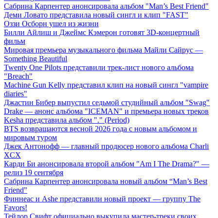
Сабрина Карпентер анонсировала альбом "Man’s Best Friend"
Деми Ловато представила новый сингл и клип "FAST"
Оззи Осборн ушел из жизни
Билли Айлиш и Джеймс Кэмерон готовят 3D-концертный
фильм
Мировая премьера музыкального фильма Майли Сайрус —
Something Beautiful
Twenty One Pilots представили трек-лист нового альбома
"Breach"
Machine Gun Kelly представил клип на новый сингл "vampire
diaries"
Джастин Бибер выпустил седьмой студийный альбом "Swag"
Drake — анонс альбома "ICEMAN" и премьера новых треков
Kesha представила альбом "." (Period)
BTS возвращаются весной 2026 года с новым альбомом и
мировым туром
Джек Антонофф — главный продюсер нового альбома Charli
XCX
Карди Би анонсировала второй альбом "Am I The Drama?" —
релиз 19 сентября
Сабрина Карпентер анонсировала новый альбом “Man’s Best
Friend”
Финнеас и Ashe представили новый проект — группу The
Favors!
Тейлор Свифт официально выкупила мастер-треки своих