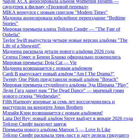
Чарли XCX анонсировала альбом Wuthering Heights —
саундтрек к фильму «Грозовой перевал»
MIKA вернулся с новым синглом "Modern Times"
Мадонна анонсировала юбилейное переиздание “Bedtime
Stories”
Мировая премьера клипа Тейлор Свифт — "The Fate of
Ophelia"
Taylor Swift выпустила четыре новые версии альбома "The
Life of a Showgirl"
Мадонна раскрыла детали нового альбома 2026 года
Селена Гомес и Бенни Бланко официально поженились
Мировая премьера: Doja Cat — Vie
Мадонна возвращается с новым альбомом
Cardi B выпускает новый альбом "Am I The Drama?"
Twenty One Pilots представили новый альбом "Breach"
Мировая премьера студийного альбома Эда Ширана "Play"
Леди Гага дарит нам "The Dead Dance" — мрачный гимн
нового сезона "Wednesday"
Fifth Harmony впервые за семь лет воссоединились и
выступили на концерте Jonas Brothers
Мэрайя Кэри возвращается с новым альбомом!
Lana Del Rey: новый альбом Stove выйдет в январе 2026 года
Тейлор Свифт выходит замуж
Премьера нового альбома Maroon 5 — Love Is Like
Тейлор Свифт раскрыла трек-лист и дату релиза грядущего