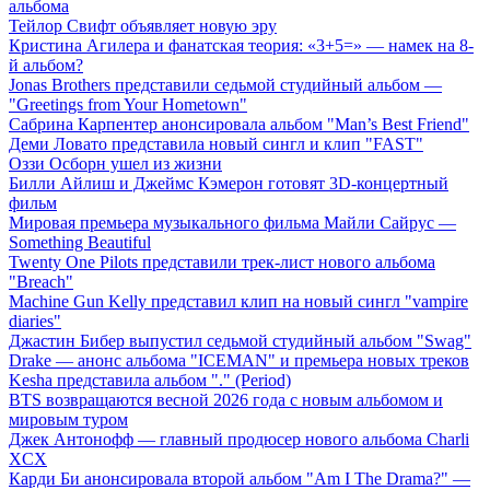
альбома
Тейлор Свифт объявляет новую эру
Кристина Агилера и фанатская теория: «3+5=» — намек на 8-
й альбом?
Jonas Brothers представили седьмой студийный альбом —
"Greetings from Your Hometown"
Сабрина Карпентер анонсировала альбом "Man’s Best Friend"
Деми Ловато представила новый сингл и клип "FAST"
Оззи Осборн ушел из жизни
Билли Айлиш и Джеймс Кэмерон готовят 3D-концертный
фильм
Мировая премьера музыкального фильма Майли Сайрус —
Something Beautiful
Twenty One Pilots представили трек-лист нового альбома
"Breach"
Machine Gun Kelly представил клип на новый сингл "vampire
diaries"
Джастин Бибер выпустил седьмой студийный альбом "Swag"
Drake — анонс альбома "ICEMAN" и премьера новых треков
Kesha представила альбом "." (Period)
BTS возвращаются весной 2026 года с новым альбомом и
мировым туром
Джек Антонофф — главный продюсер нового альбома Charli
XCX
Карди Би анонсировала второй альбом "Am I The Drama?" —