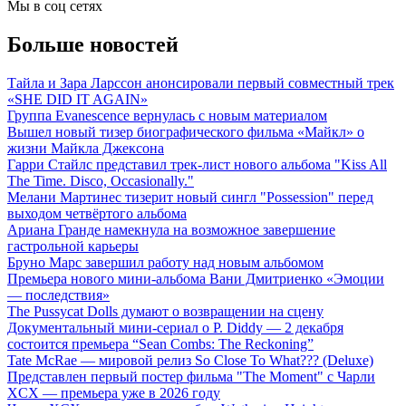
Мы в соц сетях
Больше новостей
Тайла и Зара Ларссон анонсировали первый совместный трек
«SHE DID IT AGAIN»
Группа Evanescence вернулась с новым материалом
Вышел новый тизер биографического фильма «Майкл» о
жизни Майкла Джексона
Гарри Стайлс представил трек-лист нового альбома "Kiss All
The Time. Disco, Occasionally."
Мелани Мартинес тизерит новый сингл "Possession" перед
выходом четвёртого альбома
Ариана Гранде намекнула на возможное завершение
гастрольной карьеры
Бруно Марс завершил работу над новым альбомом
Премьера нового мини-альбома Вани Дмитриенко «Эмоции
— последствия»
The Pussycat Dolls думают о возвращении на сцену
Документальный мини-сериал о P. Diddy — 2 декабря
состоится премьера “Sean Combs: The Reckoning”
Tate McRae — мировой релиз So Close To What??? (Deluxe)
Представлен первый постер фильма "The Moment" с Чарли
XCX — премьера уже в 2026 году