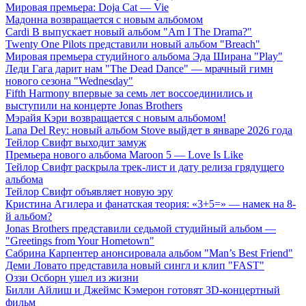
Мировая премьера: Doja Cat — Vie
Мадонна возвращается с новым альбомом
Cardi B выпускает новый альбом "Am I The Drama?"
Twenty One Pilots представили новый альбом "Breach"
Мировая премьера студийного альбома Эда Ширана "Play"
Леди Гага дарит нам "The Dead Dance" — мрачный гимн
нового сезона "Wednesday"
Fifth Harmony впервые за семь лет воссоединились и
выступили на концерте Jonas Brothers
Мэрайя Кэри возвращается с новым альбомом!
Lana Del Rey: новый альбом Stove выйдет в январе 2026 года
Тейлор Свифт выходит замуж
Премьера нового альбома Maroon 5 — Love Is Like
Тейлор Свифт раскрыла трек-лист и дату релиза грядущего
альбома
Тейлор Свифт объявляет новую эру
Кристина Агилера и фанатская теория: «3+5=» — намек на 8-
й альбом?
Jonas Brothers представили седьмой студийный альбом —
"Greetings from Your Hometown"
Сабрина Карпентер анонсировала альбом "Man’s Best Friend"
Деми Ловато представила новый сингл и клип "FAST"
Оззи Осборн ушел из жизни
Билли Айлиш и Джеймс Кэмерон готовят 3D-концертный
фильм