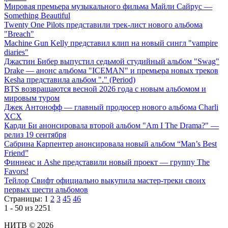
Мировая премьера музыкального фильма Майли Сайрус —
Something Beautiful
Twenty One Pilots представили трек-лист нового альбома
"Breach"
Machine Gun Kelly представил клип на новый сингл "vampire
diaries"
Джастин Бибер выпустил седьмой студийный альбом "Swag"
Drake — анонс альбома "ICEMAN" и премьера новых треков
Kesha представила альбом "." (Period)
BTS возвращаются весной 2026 года с новым альбомом и
мировым туром
Джек Антонофф — главный продюсер нового альбома Charli
XCX
Карди Би анонсировала второй альбом "Am I The Drama?" —
релиз 19 сентября
Сабрина Карпентер анонсировала новый альбом “Man’s Best
Friend”
Финнеас и Ashe представили новый проект — группу The
Favors!
Тейлор Свифт официально выкупила мастер-треки своих
первых шести альбомов
Страницы:
1
2
3
45
46
1 - 50 из 2251
НИТВ © 2026