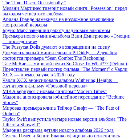
The Time. Disco, Occasionally."
Мелани Мартинес тизерит новый сингл "Possession" перед
выходом четвёртого альбома
Ариана Гранде намекнула на возможное завершение
гастрольной карьеры
Бруно Марс завершил работу над новым альбомом
Премьера нового мини-альбома Вани Дмитриенко «Эмоции
— последствия»
The Pussycat Dolls думают о возвращении на сцену
Документальный мини-сериал о P. Diddy — 2 декабря
состоится премьера “Sean Combs: The Reckoning”
Tate McRae — мировой релиз So Close To What??? (Deluxe)
Представлен первый постер фильма "The Moment" с Чарли
XCX — премьера уже в 2026 году
Чарли XCX анонсировала альбом Wuthering Heights —
саундтрек к фильму «Грозовой перевал»
MIKA вернулся с новым синглом "Modern Times"
Мадонна анонсировала юбилейное переиздание “Bedtime
Stories”
Мировая премьера клипа Тейлор Свифт — "The Fate of
Ophelia"
Taylor Swift выпустила четыре новые версии альбома "The
Life of a Showgirl"
Мадонна раскрыла детали нового альбома 2026 года
Селена Гомес и Бенни Бланко официально поженились