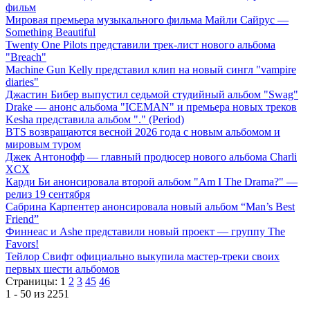
фильм
Мировая премьера музыкального фильма Майли Сайрус —
Something Beautiful
Twenty One Pilots представили трек-лист нового альбома
"Breach"
Machine Gun Kelly представил клип на новый сингл "vampire
diaries"
Джастин Бибер выпустил седьмой студийный альбом "Swag"
Drake — анонс альбома "ICEMAN" и премьера новых треков
Kesha представила альбом "." (Period)
BTS возвращаются весной 2026 года с новым альбомом и
мировым туром
Джек Антонофф — главный продюсер нового альбома Charli
XCX
Карди Би анонсировала второй альбом "Am I The Drama?" —
релиз 19 сентября
Сабрина Карпентер анонсировала новый альбом “Man’s Best
Friend”
Финнеас и Ashe представили новый проект — группу The
Favors!
Тейлор Свифт официально выкупила мастер-треки своих
первых шести альбомов
Страницы:
1
2
3
45
46
1 - 50 из 2251