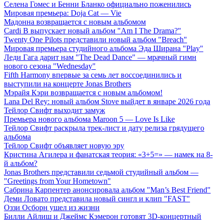
Селена Гомес и Бенни Бланко официально поженились
Мировая премьера: Doja Cat — Vie
Мадонна возвращается с новым альбомом
Cardi B выпускает новый альбом "Am I The Drama?"
Twenty One Pilots представили новый альбом "Breach"
Мировая премьера студийного альбома Эда Ширана "Play"
Леди Гага дарит нам "The Dead Dance" — мрачный гимн
нового сезона "Wednesday"
Fifth Harmony впервые за семь лет воссоединились и
выступили на концерте Jonas Brothers
Мэрайя Кэри возвращается с новым альбомом!
Lana Del Rey: новый альбом Stove выйдет в январе 2026 года
Тейлор Свифт выходит замуж
Премьера нового альбома Maroon 5 — Love Is Like
Тейлор Свифт раскрыла трек-лист и дату релиза грядущего
альбома
Тейлор Свифт объявляет новую эру
Кристина Агилера и фанатская теория: «3+5=» — намек на 8-
й альбом?
Jonas Brothers представили седьмой студийный альбом —
"Greetings from Your Hometown"
Сабрина Карпентер анонсировала альбом "Man’s Best Friend"
Деми Ловато представила новый сингл и клип "FAST"
Оззи Осборн ушел из жизни
Билли Айлиш и Джеймс Кэмерон готовят 3D-концертный