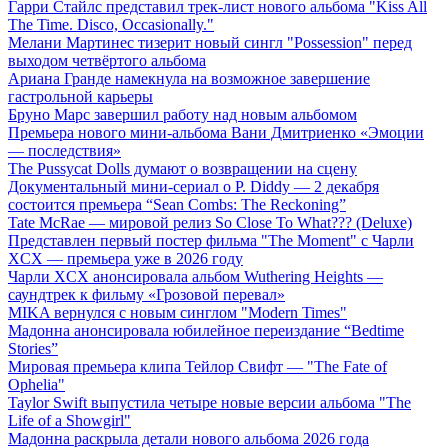
Гарри Стайлс представил трек-лист нового альбома "Kiss All
The Time. Disco, Occasionally."
Мелани Мартинес тизерит новый сингл "Possession" перед
выходом четвёртого альбома
Ариана Гранде намекнула на возможное завершение
гастрольной карьеры
Бруно Марс завершил работу над новым альбомом
Премьера нового мини-альбома Вани Дмитриенко «Эмоции
— последствия»
The Pussycat Dolls думают о возвращении на сцену
Документальный мини-сериал о P. Diddy — 2 декабря
состоится премьера “Sean Combs: The Reckoning”
Tate McRae — мировой релиз So Close To What??? (Deluxe)
Представлен первый постер фильма "The Moment" с Чарли
XCX — премьера уже в 2026 году
Чарли XCX анонсировала альбом Wuthering Heights —
саундтрек к фильму «Грозовой перевал»
MIKA вернулся с новым синглом "Modern Times"
Мадонна анонсировала юбилейное переиздание “Bedtime
Stories”
Мировая премьера клипа Тейлор Свифт — "The Fate of
Ophelia"
Taylor Swift выпустила четыре новые версии альбома "The
Life of a Showgirl"
Мадонна раскрыла детали нового альбома 2026 года