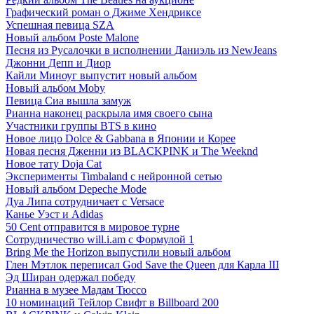
Графический роман о Джиме Хендриксе
Успешная певица SZA
Новый альбом Poste Malone
Песня из Русалочки в исполнении Даниэль из NewJeans
Джонни Депп и Диор
Кайли Миноуг выпустит новый альбом
Новый альбом Moby
Певица Сиа вышла замуж
Рианна наконец раскрыла имя своего сына
Участники группы BTS в кино
Новое лицо Dolce & Gabbana в Японии и Корее
Новая песня Дженни из BLACKPINK и The Weeknd
Новое тату Doja Cat
Эксперименты Timbaland c нейронной сетью
Новый альбом Depeche Mode
Дуа Липа сотрудничает с Versace
Канье Уэст и Adidas
50 Сent отправится в мировое турне
Сотрудничество will.i.am с Формулой 1
Bring Me the Horizon выпустили новый альбом
Глен Мэтлок переписал God Save the Queen для Карла III
Эд Ширан одержал победу
Рианна в музее Мадам Тюссо
10 номинаций Тейлор Свифт в Billboard 200