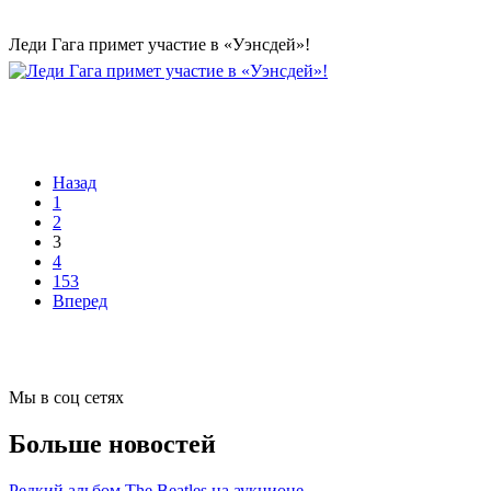
Леди Гага примет участие в «Уэнсдей»!
Назад
1
2
3
4
153
Вперед
Мы в соц сетях
Больше новостей
Редкий альбом The Beatles на аукционе