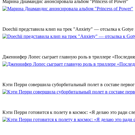
Марина Диамандис анонсировала альбом "Princess of Power"
Doechii представила клип на трек "Anxiety" — отсылка к Gotye
Дженнифер Лопес сыграет главную роль в триллере «Последн
Кэти Перри совершила суборбитальный полет в составе первог
Кэти Перри готовится к полету в космос: «Я делаю это ради с