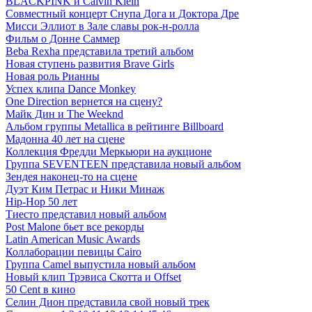
BLACKPINK и Calvin Klein
Совместный концерт Снупа Дога и Доктора Дре
Мисси Эллиот в Зале славы рок-н-ролла
Фильм о Донне Саммер
Beba Rexha представила третий альбом
Новая ступень развития Brave Girls
Новая роль Рианны
Успех клипа Dance Monkey
One Direction вернется на сцену?
Майк Дин и The Weeknd
Альбом группы Metallica в рейтинге Billboard
Мадонна 40 лет на сцене
Коллекция Фредди Меркьюри на аукционе
Группа SEVENTEEN представила новый альбом
Зендея наконец-то на сцене
Дуэт Ким Петрас и Ники Минаж
Hip-Hop 50 лет
Тиесто представил новый альбом
Post Malone бьет все рекорды
Latin American Music Awards
Коллаборации певицы Сairo
Группа Camel выпустила новый альбом
Новый клип Трэвиса Скотта и Offset
50 Cent в кино
Селин Дион представила свой новый трек