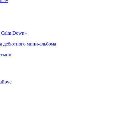
ita»
o Calm Down»
да дебютного мини-альбома
устыни
айрус