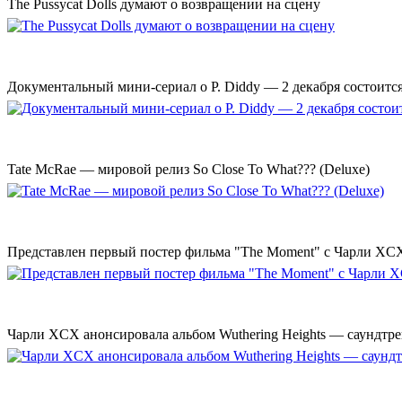
The Pussycat Dolls думают о возвращении на сцену
Документальный мини-сериал о P. Diddy — 2 декабря состоится
Tate McRae — мировой релиз So Close To What??? (Deluxe)
Представлен первый постер фильма "The Moment" с Чарли XCX
Чарли XCX анонсировала альбом Wuthering Heights — саундтре