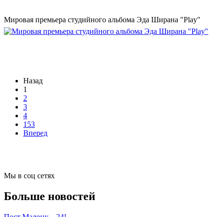
Мировая премьера студийного альбома Эда Ширана "Play"
Назад
1
2
3
4
153
Вперед
Мы в соц сетях
Больше новостей
Пост Малону – 24!