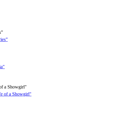
s”
f a Showgirl"