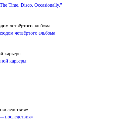
одом четвёртого альбома
ой карьеры
последствия»