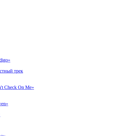
digo»
естный трек
't Check On Me»
ven»
и