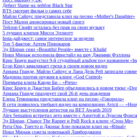
Дебют Slame на лейбле Black Star
BTS смотрят фильм о самих себе
Майли Сайрус представила клип на песню «Mother's Daughter»
Пост Малон анонсировал новый сингл
Тейлор Свифт осталась без прав на свою музыку
5 лучших клипов Мисси Эллиотт
Insta-дайджест: самое интересное за неделю
Топ 5 фактов: Артем Пивоваров
Эд Ширан снял «Beautiful People» вместе с Khalid
Ники Минаж исполнила фристайл на шоу Джимми Фэллона
Крис Браун выпустил 9-й студийный альбом под названием «In
Егор Крид замаливает грехи в своем новом видео
Ариана Гранде, Майли Сайрус и Лана Дель Рей записали совм
Мадонна против оружия в клипе «God Control»
Премьера клипа Карди Би – «Press»
Крис Браун и Джастин Бибер объединились в новом треке «Don
Ариана Гранде празднует свой 26-й день рождения
Елена Темникова представила клип на песню «Говорила»
В сети появилось требьют-видео на композицию Avicii — «Hea
Лучшие выступления артистов на BET Awards 2019
Alex Sensation встретил лето вместе с Аниттой и Луисом Фонс
Эд Ширан, Chance The Rapper и PnB Rock в клипе «Cross Me»
Рита Ора, Тиесто и Джонас Блю показали клип на «Ritual»
Ники Минаж сожгла новенький Ламборджини