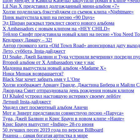
Шон Мендес и Камила Кабельо закрутили роман в клипе «Señor
Lil Nas X представил долгожданный мини-альбом «7»
Холзи поделилась бэкстэйджем со съемок клипа «Nightmare»
Пинк выпустила клип на песню «90 Days»
Эд Ширан раскрыл треклист своего нового альбома
X Ambassadors с новым клипом на «HEY CHILD»
Тейлор Свифт представила новый клип на песню «You Need T
Кендрику Ламару – 32!
Автор громкого хита «Old Town Road» анонсировал дату выхо
Лето, суббота, Insta-дайджест
DJ Snake, Джей Балвин и Tyga устроили вечеринку посреди п
Второй альбом от X Ambassadors уже у нас
Мадонна выпустила новый альбом «Madame X»
Ники Минаж возвращается?
Black Star хочет забрать имя у L’One
Холзи изображает Ариану Гранде, Джастина Бибера и Майли С
Джорджа Смит отпраздновала день рождения новым клипом
DJ Khaled устроил настоящую истерику своему лейблу
Летний Insta-дайджест
Увидел свет посмертный альбом Авичи
Мот и Зиверт представили совместную песню «Паруса»
Tyga, Джей Балвин и Крис Браун в новом клипе «Haute»
Крис Браун выпустит «Indigo» 28-го июня
50 лучших песен 2019 года по версии Billboard
Рианна – самая богатая артистка в мире