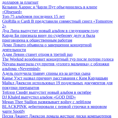
долларов за плагиат
Кельвин Харрис и Чарли Пут объединились в клипе
«Obsessed»
Топ-75 альбомов последних 15 лет
GloRilla и Cardi B представили совместный сингл «Tomorrow
2»
Дуа Липа выпустит новый альбом в следующем году
Карди Би признала вину по судебному делу и была
приговорена к общественным работам
Деми Ловато объявила о завершении концертной
деятельности
Адам Левин станет отцом в третий раз
The Weeknd возобновит концертный тур после потери голоса
Nirvana выиграла суд против «голого мальчика» с обложки
альбома «Nevermind»
Адель получила травму спины из-за шутки сына
Канье Уэст назвал причину расставания с Ким Кардашьян
Майкл Джексон использовал 19 поддельных документов для
покупки препаратов
Тейлор Свифт выпустит новый альбом в октябре
DJ Khaled выпустил альбом «GOD DID»
Megan Thee Stallion развязывает войну с лейблом
BLACKPINK дебютировали с первой строчки в мировом
чарте Spotify
Песня Джанет Джексон ломала жесткие диски компьютеров