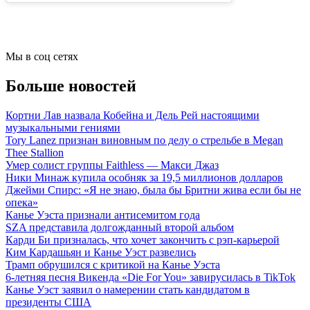
Мы в соц сетях
Больше новостей
Кортни Лав назвала Кобейна и Дель Рей настоящими
музыкальными гениями
Tory Lanez признан виновным по делу о стрельбе в Megan
Thee Stallion
Умер солист группы Faithless — Макси Джаз
Ники Минаж купила особняк за 19,5 миллионов долларов
Джейми Спирс: «Я не знаю, была бы Бритни жива если бы не
опека»
Канье Уэста признали антисемитом года
SZA представила долгожданный второй альбом
Карди Би призналась, что хочет закончить с рэп-карьерой
Ким Кардашьян и Канье Уэст развелись
Трамп обрушился с критикой на Канье Уэста
6-летняя песня Викенда «Die For You» завирусилась в TikTok
Канье Уэст заявил о намерении стать кандидатом в
президенты США