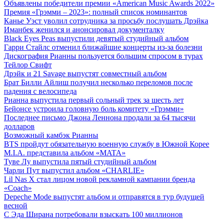
Объявлены победители премии «American Music Awards 2022»
Премия «Грэмми – 2023»: полный список номинантов
Канье Уэст уволил сотрудника за просьбу послушать Дрэйка
Иманбек женился и анонсировал документалку
Black Eyes Peas выпустили девятый студийный альбом
Гарри Стайлс отменил ближайшие концерты из-за болезни
Дискография Рианны пользуется большим спросом в турах
Тейлор Свифт
Дрэйк и 21 Savage выпустят совместный альбом
Брат Билли Айлиш получил несколько переломов после
падения с велосипеда
Рианна выпустила первый сольный трек за шесть лет
Бейонсе устроила головную боль комитету «Грэмми»
Последнее письмо Джона Леннона продали за 64 тысячи
долларов
Возможный камбэк Рианны
BTS пройдут обязательную военную службу в Южной Корее
M.I.A. представила альбом «MATA»
Туве Лу выпустила пятый студийный альбом
Чарли Пут выпустил альбом «CHARLIE»
Lil Nas X стал лицом новой рекламной кампании бренда
«Coach»
Depeche Mode выпустят альбом и отправятся в тур будущей
весной
С Эда Ширана потребовали взыскать 100 миллионов