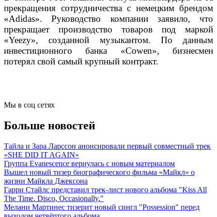
прекращения сотрудничества с немецким брендом
«Adidas». Руководство компании заявило, что
прекращает производство товаров под маркой
«Yeezy», созданной музыкантом. По данным
инвестиционного банка «Cowen», бизнесмен
потерял свой самый крупный контракт.
Мы в соц сетях
Больше новостей
Тайла и Зара Ларссон анонсировали первый совместный трек
«SHE DID IT AGAIN»
Группа Evanescence вернулась с новым материалом
Вышел новый тизер биографического фильма «Майкл» о
жизни Майкла Джексона
Гарри Стайлс представил трек-лист нового альбома "Kiss All
The Time. Disco, Occasionally."
Мелани Мартинес тизерит новый сингл "Possession" перед
выходом четвёртого альбома