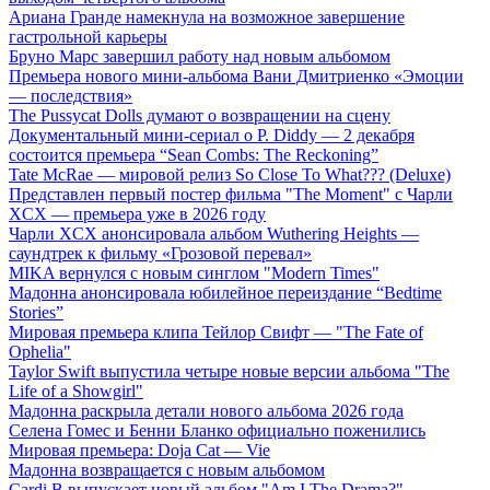
Ариана Гранде намекнула на возможное завершение
гастрольной карьеры
Бруно Марс завершил работу над новым альбомом
Премьера нового мини-альбома Вани Дмитриенко «Эмоции
— последствия»
The Pussycat Dolls думают о возвращении на сцену
Документальный мини-сериал о P. Diddy — 2 декабря
состоится премьера “Sean Combs: The Reckoning”
Tate McRae — мировой релиз So Close To What??? (Deluxe)
Представлен первый постер фильма "The Moment" с Чарли
XCX — премьера уже в 2026 году
Чарли XCX анонсировала альбом Wuthering Heights —
саундтрек к фильму «Грозовой перевал»
MIKA вернулся с новым синглом "Modern Times"
Мадонна анонсировала юбилейное переиздание “Bedtime
Stories”
Мировая премьера клипа Тейлор Свифт — "The Fate of
Ophelia"
Taylor Swift выпустила четыре новые версии альбома "The
Life of a Showgirl"
Мадонна раскрыла детали нового альбома 2026 года
Селена Гомес и Бенни Бланко официально поженились
Мировая премьера: Doja Cat — Vie
Мадонна возвращается с новым альбомом
Cardi B выпускает новый альбом "Am I The Drama?"