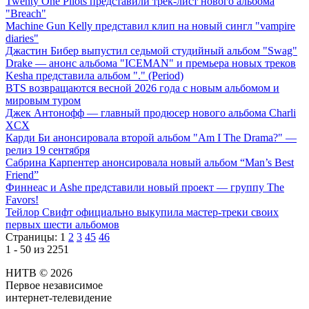
Twenty One Pilots представили трек-лист нового альбома
"Breach"
Machine Gun Kelly представил клип на новый сингл "vampire
diaries"
Джастин Бибер выпустил седьмой студийный альбом "Swag"
Drake — анонс альбома "ICEMAN" и премьера новых треков
Kesha представила альбом "." (Period)
BTS возвращаются весной 2026 года с новым альбомом и
мировым туром
Джек Антонофф — главный продюсер нового альбома Charli
XCX
Карди Би анонсировала второй альбом "Am I The Drama?" —
релиз 19 сентября
Сабрина Карпентер анонсировала новый альбом “Man’s Best
Friend”
Финнеас и Ashe представили новый проект — группу The
Favors!
Тейлор Свифт официально выкупила мастер-треки своих
первых шести альбомов
Страницы:
1
2
3
45
46
1 - 50 из 2251
НИТВ © 2026
Первое независимое
интернет-телевидение