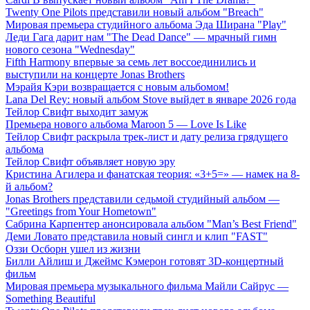
Twenty One Pilots представили новый альбом "Breach"
Мировая премьера студийного альбома Эда Ширана "Play"
Леди Гага дарит нам "The Dead Dance" — мрачный гимн
нового сезона "Wednesday"
Fifth Harmony впервые за семь лет воссоединились и
выступили на концерте Jonas Brothers
Мэрайя Кэри возвращается с новым альбомом!
Lana Del Rey: новый альбом Stove выйдет в январе 2026 года
Тейлор Свифт выходит замуж
Премьера нового альбома Maroon 5 — Love Is Like
Тейлор Свифт раскрыла трек-лист и дату релиза грядущего
альбома
Тейлор Свифт объявляет новую эру
Кристина Агилера и фанатская теория: «3+5=» — намек на 8-
й альбом?
Jonas Brothers представили седьмой студийный альбом —
"Greetings from Your Hometown"
Сабрина Карпентер анонсировала альбом "Man’s Best Friend"
Деми Ловато представила новый сингл и клип "FAST"
Оззи Осборн ушел из жизни
Билли Айлиш и Джеймс Кэмерон готовят 3D-концертный
фильм
Мировая премьера музыкального фильма Майли Сайрус —
Something Beautiful