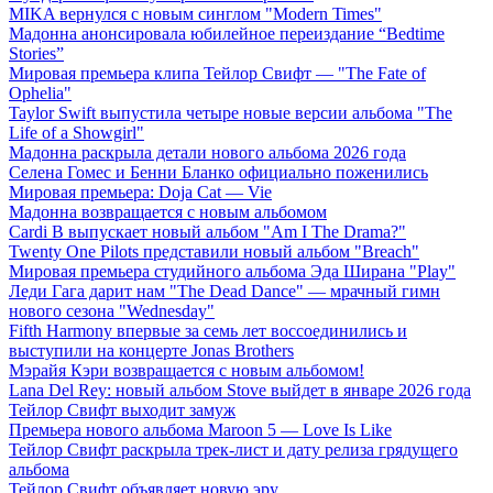
MIKA вернулся с новым синглом "Modern Times"
Мадонна анонсировала юбилейное переиздание “Bedtime
Stories”
Мировая премьера клипа Тейлор Свифт — "The Fate of
Ophelia"
Taylor Swift выпустила четыре новые версии альбома "The
Life of a Showgirl"
Мадонна раскрыла детали нового альбома 2026 года
Селена Гомес и Бенни Бланко официально поженились
Мировая премьера: Doja Cat — Vie
Мадонна возвращается с новым альбомом
Cardi B выпускает новый альбом "Am I The Drama?"
Twenty One Pilots представили новый альбом "Breach"
Мировая премьера студийного альбома Эда Ширана "Play"
Леди Гага дарит нам "The Dead Dance" — мрачный гимн
нового сезона "Wednesday"
Fifth Harmony впервые за семь лет воссоединились и
выступили на концерте Jonas Brothers
Мэрайя Кэри возвращается с новым альбомом!
Lana Del Rey: новый альбом Stove выйдет в январе 2026 года
Тейлор Свифт выходит замуж
Премьера нового альбома Maroon 5 — Love Is Like
Тейлор Свифт раскрыла трек-лист и дату релиза грядущего
альбома
Тейлор Свифт объявляет новую эру