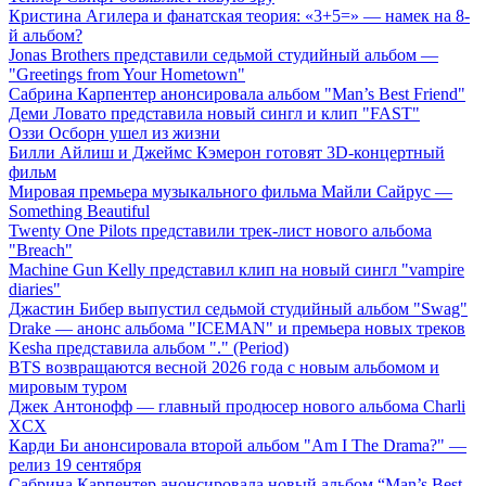
Кристина Агилера и фанатская теория: «3+5=» — намек на 8-
й альбом?
Jonas Brothers представили седьмой студийный альбом —
"Greetings from Your Hometown"
Сабрина Карпентер анонсировала альбом "Man’s Best Friend"
Деми Ловато представила новый сингл и клип "FAST"
Оззи Осборн ушел из жизни
Билли Айлиш и Джеймс Кэмерон готовят 3D-концертный
фильм
Мировая премьера музыкального фильма Майли Сайрус —
Something Beautiful
Twenty One Pilots представили трек-лист нового альбома
"Breach"
Machine Gun Kelly представил клип на новый сингл "vampire
diaries"
Джастин Бибер выпустил седьмой студийный альбом "Swag"
Drake — анонс альбома "ICEMAN" и премьера новых треков
Kesha представила альбом "." (Period)
BTS возвращаются весной 2026 года с новым альбомом и
мировым туром
Джек Антонофф — главный продюсер нового альбома Charli
XCX
Карди Би анонсировала второй альбом "Am I The Drama?" —
релиз 19 сентября
Сабрина Карпентер анонсировала новый альбом “Man’s Best