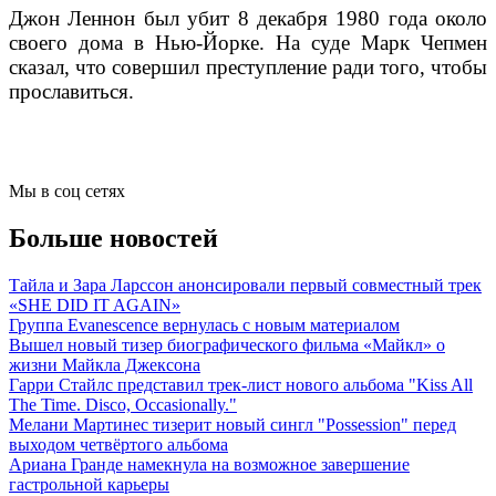
Джон Леннон был убит 8 декабря 1980 года около
своего дома в Нью-Йорке. На суде Марк Чепмен
сказал, что совершил преступление ради того, чтобы
прославиться.
Мы в соц сетях
Больше новостей
Тайла и Зара Ларссон анонсировали первый совместный трек
«SHE DID IT AGAIN»
Группа Evanescence вернулась с новым материалом
Вышел новый тизер биографического фильма «Майкл» о
жизни Майкла Джексона
Гарри Стайлс представил трек-лист нового альбома "Kiss All
The Time. Disco, Occasionally."
Мелани Мартинес тизерит новый сингл "Possession" перед
выходом четвёртого альбома
Ариана Гранде намекнула на возможное завершение
гастрольной карьеры