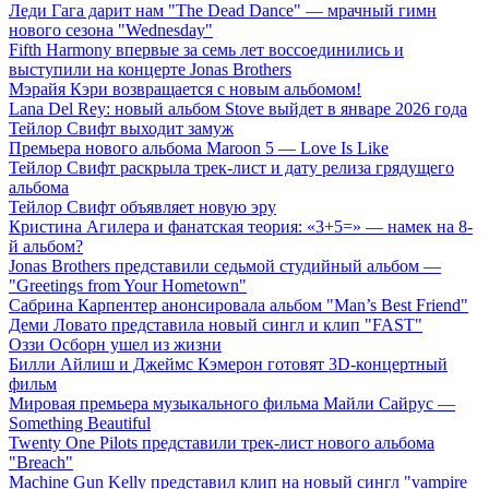
Леди Гага дарит нам "The Dead Dance" — мрачный гимн
нового сезона "Wednesday"
Fifth Harmony впервые за семь лет воссоединились и
выступили на концерте Jonas Brothers
Мэрайя Кэри возвращается с новым альбомом!
Lana Del Rey: новый альбом Stove выйдет в январе 2026 года
Тейлор Свифт выходит замуж
Премьера нового альбома Maroon 5 — Love Is Like
Тейлор Свифт раскрыла трек-лист и дату релиза грядущего
альбома
Тейлор Свифт объявляет новую эру
Кристина Агилера и фанатская теория: «3+5=» — намек на 8-
й альбом?
Jonas Brothers представили седьмой студийный альбом —
"Greetings from Your Hometown"
Сабрина Карпентер анонсировала альбом "Man’s Best Friend"
Деми Ловато представила новый сингл и клип "FAST"
Оззи Осборн ушел из жизни
Билли Айлиш и Джеймс Кэмерон готовят 3D-концертный
фильм
Мировая премьера музыкального фильма Майли Сайрус —
Something Beautiful
Twenty One Pilots представили трек-лист нового альбома
"Breach"
Machine Gun Kelly представил клип на новый сингл "vampire