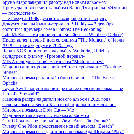
Бруно Марс завершил работу над новым альбомом
Премьера нового мини-альбома Вани Дмитриенко «Эмоции
— последствия»
The Pussycat Dolls думают о возвращении на сцену
Документальный мини-сериал о P. Diddy — 2 декабря
состоится премьера “Sean Combs: The Reckoning”
Tate McRae — мировой релиз So Close To What??? (Deluxe)
Представлен первый постер фильма "The Moment" с Чарли
XCX — премьера уже в 2026 году
Чарли XCX анонсировала альбом Wuthering Heights —
саундтрек к фильму «Грозовой перевал»
MIKA вернулся с новым синглом "Modern Times"
Мадонна анонсировала юбилейное переиздание “Bedtime
Stories”
Мировая премьера клипа Тейлор Свифт — "The Fate of
Ophelia"
Taylor Swift выпустила четыре новые версии альбома "The
Life of a Showgirl"
Мадонна раскрыла детали нового альбома 2026 года
Селена Гомес и Бенни Бланко официально поженились
Мировая премьера: Doja Cat — Vie
Мадонна возвращается с новым альбомом
Cardi B выпускает новый альбом "Am I The Drama?"
Twenty One Pilots представили новый альбом "Breach"
Мировая премьера студийного альбома Эда Ширана "Play"