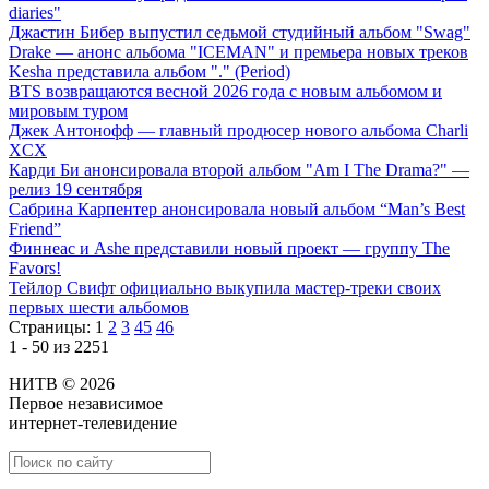
diaries"
Джастин Бибер выпустил седьмой студийный альбом "Swag"
Drake — анонс альбома "ICEMAN" и премьера новых треков
Kesha представила альбом "." (Period)
BTS возвращаются весной 2026 года с новым альбомом и
мировым туром
Джек Антонофф — главный продюсер нового альбома Charli
XCX
Карди Би анонсировала второй альбом "Am I The Drama?" —
релиз 19 сентября
Сабрина Карпентер анонсировала новый альбом “Man’s Best
Friend”
Финнеас и Ashe представили новый проект — группу The
Favors!
Тейлор Свифт официально выкупила мастер-треки своих
первых шести альбомов
Страницы:
1
2
3
45
46
1 - 50 из 2251
НИТВ © 2026
Первое независимое
интернет-телевидение