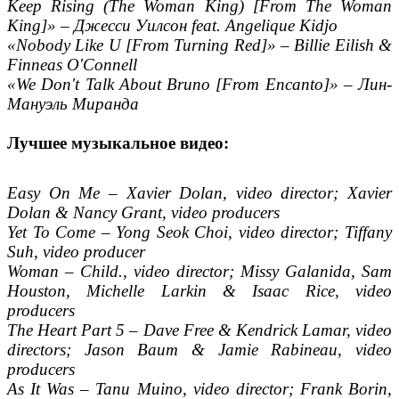
Keep Rising (The Woman King) [From The Woman
King]» – Джесси Уилсон feat. Angelique Kidjo
«Nobody Like U [From Turning Red]» – Billie Eilish &
Finneas O'Connell
«We Don't Talk About Bruno [From Encanto]» – Лин-
Мануэль Миранда
Лучшее музыкальное видео:
Easy On Me – Xavier Dolan, video director; Xavier
Dolan & Nancy Grant, video producers
Yet To Come – Yong Seok Choi, video director; Tiffany
Suh, video producer
Woman – Child., video director; Missy Galanida, Sam
Houston, Michelle Larkin & Isaac Rice, video
producers
The Heart Part 5 – Dave Free & Kendrick Lamar, video
directors; Jason Baum & Jamie Rabineau, video
producers
As It Was – Tanu Muino, video director; Frank Borin,