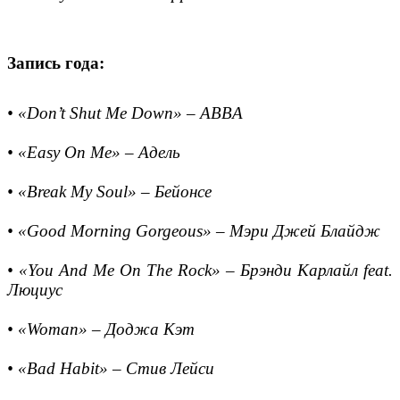
Запись года:
• «Don’t Shut Me Down» – ABBA
• «Easy On Me» – Адель
• «Break My Soul» – Бейонсе
• «Good Morning Gorgeous» – Мэри Джей Блайдж
• «You And Me On The Rock» – Брэнди Карлайл feat.
Люциус
• «Woman» – Доджа Кэт
• «Bad Habit» – Стив Лейси