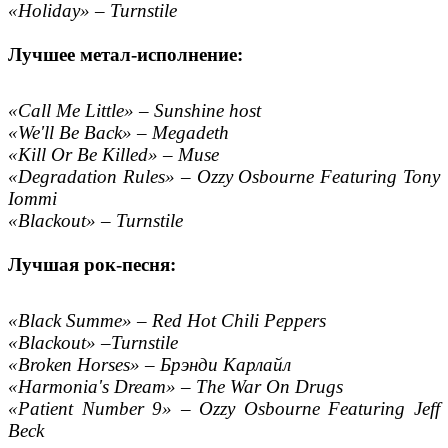
«Holiday» – Turnstile
Лучшее метал-исполнение:
«Call Me Little» – Sunshine host
«We'll Be Back» – Megadeth
«Kill Or Be Killed» – Muse
«Degradation Rules» – Ozzy Osbourne Featuring Tony
Iommi
«Blackout» – Turnstile
Лучшая рок-песня:
«Black Summe» – Red Hot Chili Peppers
«Blackout» –Turnstile
«Broken Horses» – Брэнди Карлайл
«Harmonia's Dream» – The War On Drugs
«Patient Number 9» – Ozzy Osbourne Featuring Jeff
Beck