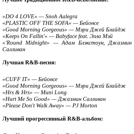
«DO 4 LOVE» — Snoh Aalegra
«PLASTIC OFF THE SOFA» — Бейонсе
«Good Morning Gorgeous» — Мэри Джей Блайдж
«Keeps On Fallin'» — Babyface feat. Элла Мэй
«'Round Midnight» — Адам Блэкстоун, Джазмин
Салливан
Лучшая R&B-песня:
«CUFF IT» — Бейонсе
«Good Morning Gorgeous» — Мэри Джей Блайдж
«Hrs & Hrs» — Muni Long
«Hurt Me So Good» — Джазмин Салливан
«Please Don't Walk Away» — PJ Morton
Лучший прогрессивный R&B-альбом: