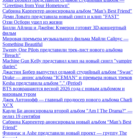
"Greetings from Your Hometown"
Сабрина Карпентер анонсировала альбом "Man’s Best Friend"
Деми Ловато представила новый сингл и клип "FAST"
Оззи Осборн ушел из жизни
Билли Айлиш и Джеймс Кэмерон готовят 3D-концертный
фильм
Мировая премьера музыкального фильма Майли Сайрус —
Something Beautiful
Twenty One Pilots представили трек-лист нового альбома
"Breach"
Machine Gun Kelly представил клип на новый сингл "vampire
diaries"
Джастин Бибер выпустил седьмой студийный альбом "Swag"
Drake — анонс альбома "ICEMAN" и премьера новых треков
Kesha представила альбом "." (Period)
BTS возвращаются весной 2026 года с новым альбомом и
мировым туром
Джек Антонофф — главный продюсер нового альбома Charli
XCX
Карди Би анонсировала второй альбом "Am I The Drama?" —
релиз 19 сентября
Сабрина Карпентер анонсировала новый альбом “Man’s Best
Friend”
Финнеас и Ashe представили новый проект — группу The