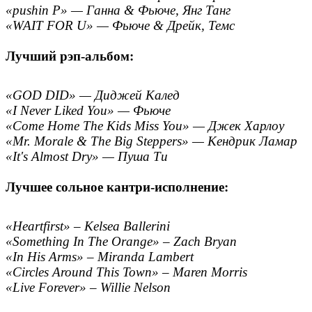
«pushin P» — Ганна & Фьюче, Янг Танг
«WAIT FOR U» — Фьюче & Дрейк, Темс
Лучший рэп-альбом:
«GOD DID» — Диджей Калед
«I Never Liked You» — Фьюче
«Come Home The Kids Miss You» — Джек Харлоу
«Mr. Morale & The Big Steppers» — Кендрик Ламар
«It's Almost Dry» — Пуша Ти
Лучшее сольное кантри-исполнение:
«Heartfirst» – Kelsea Ballerini
«Something In The Orange» – Zach Bryan
«In His Arms» – Miranda Lambert
«Circles Around This Town» – Maren Morris
«Live Forever» – Willie Nelson