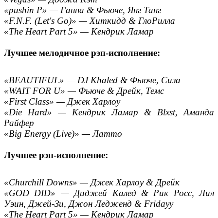
«pushin P» — Ганна & Фьюче, Янг Танг
«F.N.F. (Let's Go)» — Хиткидд & ГлоРилла
«The Heart Part 5» — Кендрик Ламар
Лучшее мелодичное рэп-исполнение:
«BEAUTIFUL» — DJ Khaled & Фьюче, Сиза
«WAIT FOR U» — Фьюче & Дрейк, Темс
«First Class» — Джек Харлоу
«Die Hard» — Кендрик Ламар & Blxst, Аманда
Райфер
«Big Energy (Live)» — Латто
Лучшее рэп-исполнение:
«Churchill Downs» — Джек Харлоу & Дрейк
«GOD DID» — Диджей Калед & Рик Росс, Лил
Уэин, Джей-Зи, Джон Ледженд & Fridayy
«The Heart Part 5» — Кендрик Ламар