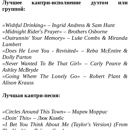
Лучшее кантри-исполнение дуэтом или
группой:
«Wishful Drinking» – Ingrid Andress & Sam Hunt
«Midnight Rider's Prayer» – Brothers Osborne
«Outrunnin' Your Memory» – Luke Combs & Miranda
Lambert
«Does He Love You - Revisited» – Reba McEntire &
Dolly Parton
«Never Wanted To Be That Girl» – Carly Pearce &
Ashley McBryde
«Going Where The Lonely Go» – Robert Plant &
Alison Krauss
Лучшая кантри-песня:
«Circles Around This Town» – Марен Моррис
«Doin' This» – Люк Комбс
«I Bet You Think About Me (Taylor's Version) (From