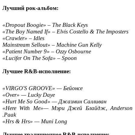
Лучший рок-альбом:
«Dropout Boogie» – The Black Keys
«The Boy Named If» – Elvis Costello & The Imposters
«Crawler» – Idles
Mainstream Sellout» – Machine Gun Kelly
«Patient Number 9» – Ozzy Osbourne
«Lucifer On The Sofa» – Spoon
Лучшее R&B-исполнение:
«VIRGO'S GROOVE» — Бейонсе
«Over» — Lucky Daye
«Hurt Me So Good» — Джазмин Салливан
«Here With Me»— Мэри Джей Блайдж, Anderson
.Paak
«Hrs & Hrs» — Muni Long
Лучшее традиционное R&B-исполнение: