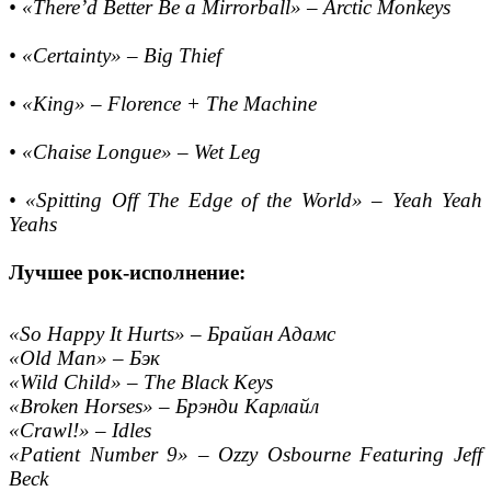
• «There’d Better Be a Mirrorball» – Arctic Monkeys
• «Certainty» – Big Thief
• «King» – Florence + The Machine
• «Chaise Longue» – Wet Leg
• «Spitting Off The Edge of the World» – Yeah Yeah
Yeahs
Лучшее рок-исполнение:
«So Happy It Hurts» – Брайан Адамс
«Old Man» – Бэк
«Wild Child» – The Black Keys
«Broken Horses» – Брэнди Карлайл
«Crawl!» – Idles
«Patient Number 9» – Ozzy Osbourne Featuring Jeff
Beck