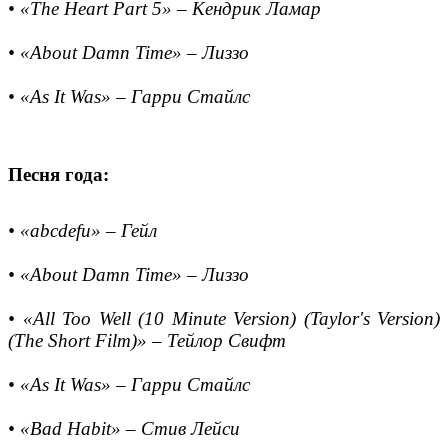
• «The Heart Part 5» – Кендрик Ламар
• «About Damn Time» – Лиззо
• «As It Was» – Гарри Стайлс
Песня года:
• «abcdefu» – Гейл
• «About Damn Time» – Лиззо
• «All Too Well (10 Minute Version) (Taylor's Version)
(The Short Film)» – Тейлор Свифт
• «As It Was» – Гарри Стайлс
• «Bad Habit» – Стив Лейси