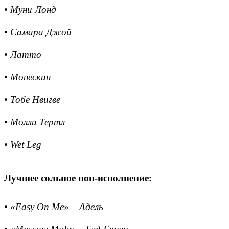
• Муни Лонд
• Самара Джой
• Латто
• Монескин
• Тобе Нвигве
• Молли Тертл
• Wet Leg
Лучшее сольное поп-исполнение:
• «Easy On Me» – Адель