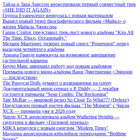
Тайла и Зара Ларссон анонсировали первый совместный трек
«SHE DID IT AGAIN»
Группа Evanescence вернулась с новым материалом
Вышел новый тизер биографического фильма «Майкл» о
жизни Майкла Джексона
Гарри Стайлс представил трек-лист нового альбома "Kiss All
The Time. Disco, Occasionally."
Мелани Мартинес тизерит новый сингл "Possession" перед
выходом четвёртого альбома
Ариана Гранде намекнула на возможное завершение
гастрольной карьеры
Бруно Марс завершил работу над новым альбомом
Премьера нового мини-альбома Вани Дмитриенко «Эмоции
— последствия»
The Pussycat Dolls думают о возвращении на сцену
Документальный мини-сериал о P. Diddy — 2 декабря
состоится премьера “Sean Combs: The Reckoning”
Tate McRae — мировой релиз So Close To What??? (Deluxe)
Представлен первый постер фильма "The Moment" с Чарли
XCX — премьера уже в 2026 году
Чарли XCX анонсировала альбом Wuthering Heights —
саундтрек к фильму «Грозовой перевал»
MIKA вернулся с новым синглом "Modern Times"
Мадонна анонсировала юбилейное переиздание “Bedtime
Stories”