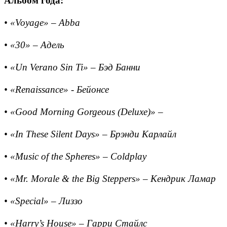
Альбом года:
•
«Voyage» – Abba
• «30» – Адель
• «Un Verano Sin Ti» – Бэд Банни
• «Renaissance» - Бейонсе
• «Good Morning Gorgeous (Deluxe)» –
• «In These Silent Days» – Брэнди Карлайл
• «Music of the Spheres» – Coldplay
• «Mr. Morale & the Big Steppers» – Кендрик Ламар
• «Special» – Лиззо
• «Harry’s House» – Гарри Стайлс