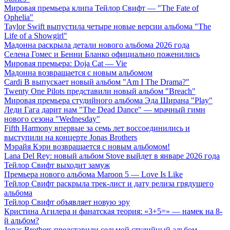
Мировая премьера клипа Тейлор Свифт — "The Fate of
Ophelia"
Taylor Swift выпустила четыре новые версии альбома "The
Life of a Showgirl"
Мадонна раскрыла детали нового альбома 2026 года
Селена Гомес и Бенни Бланко официально поженились
Мировая премьера: Doja Cat — Vie
Мадонна возвращается с новым альбомом
Cardi B выпускает новый альбом "Am I The Drama?"
Twenty One Pilots представили новый альбом "Breach"
Мировая премьера студийного альбома Эда Ширана "Play"
Леди Гага дарит нам "The Dead Dance" — мрачный гимн
нового сезона "Wednesday"
Fifth Harmony впервые за семь лет воссоединились и
выступили на концерте Jonas Brothers
Мэрайя Кэри возвращается с новым альбомом!
Lana Del Rey: новый альбом Stove выйдет в январе 2026 года
Тейлор Свифт выходит замуж
Премьера нового альбома Maroon 5 — Love Is Like
Тейлор Свифт раскрыла трек-лист и дату релиза грядущего
альбома
Тейлор Свифт объявляет новую эру
Кристина Агилера и фанатская теория: «3+5=» — намек на 8-
й альбом?
Jonas Brothers представили седьмой студийный альбом —