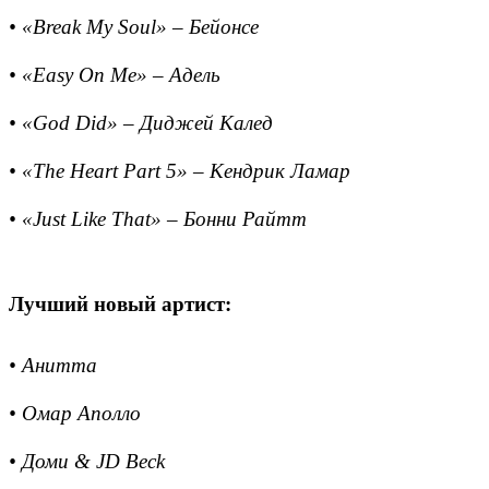
• «Break My Soul» – Бейонсе
• «Easy On Me» – Адель
• «God Did» – Диджей Калед
• «The Heart Part 5» – Кендрик Ламар
• «Just Like That» – Бонни Райтт
Лучший новый артист:
• Анитта
• Омар Аполло
• Доми & JD Beck