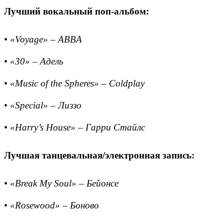
Лучший вокальный поп-альбом:
• «Voyage» – ABBA
• «30» – Адель
• «Music of the Spheres» – Coldplay
• «Special» – Лиззо
• «Harry’s House» – Гарри Стайлс
Лучшая танцевальная/электронная запись:
• «Break My Soul» – Бейонсе
• «Rosewood» – Боново