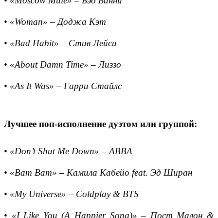
• «Moscow Mule» – Бэд Банни
• «Woman» – Доджа Кэт
• «Bad Habit» – Стив Лейси
• «About Damn Time» – Лиззо
• «As It Was» – Гарри Стайлс
Лучшее поп-исполнение дуэтом или группой:
• «Don’t Shut Me Down» – ABBA
• «Bam Bam» – Камила Кабейо feat. Эд Ширан
• «My Universe» – Coldplay & BTS
• «I Like You (A Happier Song)» – Пост Малон &