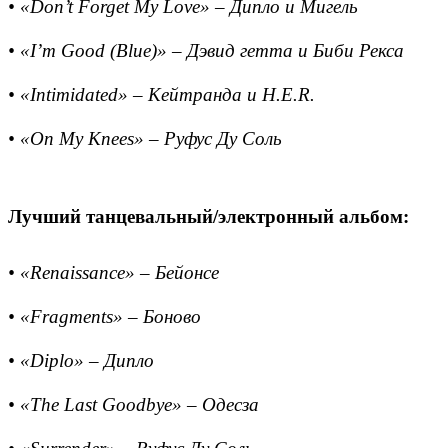
• «Don’t Forget My Love» – Дипло и Мигель
• «I’m Good (Blue)» – Дэвид гетта и Биби Рекса
• «Intimidated» – Кейтранда и H.E.R.
• «On My Knees» – Руфус Ду Соль
Лучший танцевальный/электронный альбом:
• «Renaissance» – Бейонсе
• «Fragments» – Боново
• «Diplo» – Дипло
• «The Last Goodbye» – Одесза