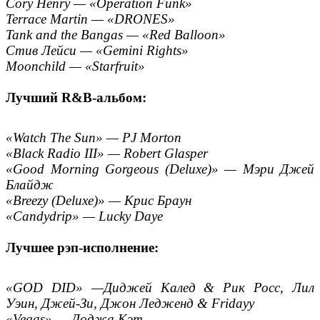
Cory Henry — «Operation Funk»
Terrace Martin — «DRONES»
Tank and the Bangas — «Red Balloon»
Стив Лейси — «Gemini Rights»
Moonchild — «Starfruit»
Лучший R&B-альбом:
«Watch The Sun» — PJ Morton
«Black Radio III» — Robert Glasper
«Good Morning Gorgeous (Deluxe)» — Мэри Джей
Блайдж
«Breezy (Deluxe)» — Крис Браун
«Candydrip» — Lucky Daye
Лучшее рэп-исполнение:
«GOD DID» —Диджей Калед & Рик Росс, Лил
Уэин, Джей-Зи, Джон Ледженд & Fridayy
«Vegas» — Доджа Кэт