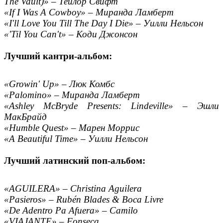
The Vault)» – Тейлор Свифт
«If I Was A Cowboy» – Миранда Ламберт
«I'll Love You Till The Day I Die» – Уилли Нельсон
«'Til You Can't» – Коди Джонсон
Лучший кантри-альбом:
«Growin' Up» – Люк Комбс
«Palomino» – Миранда Ламберт
«Ashley McBryde Presents: Lindeville» – Эшли
МакБрайд
«Humble Quest» – Марен Моррис
«A Beautiful Time» – Уилли Нельсон
Лучший латинский поп-альбом:
«AGUILERA» – Christina Aguilera
«Pasieros» – Rubén Blades & Boca Livre
«De Adentro Pa Afuera» – Camilo
«VIAJANTE» – Fonseca