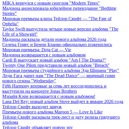
MIKA вернулся с новым синглом "Modern Times"
Мадонна анонсировала юбилейное переиздание “Bedtime
Stories”
Мировая премьера клипа Тейлор Свифт — "The Fate of
Ophelia"
Taylor Swift выпустила четыре новые версии альбома "The
Life of a Showgirl"
Мадонна раскрыла детали нового альбома 2026 года
Селена Гомес и Бенни Бланко официально поженились
Мировая премьера: Doja Cat — Vie
Мадонна возвращается с новым альбомом
Cardi B выпускает новый альбом "Am I The Drama?"
Twenty One Pilots представили новый альбом "Breach"
Мировая премьера студийного альбома Эда Ширана "Play"
Леди Гага дарит нам "The Dead Dance" — мрачный гимн
нового сезона "Wednesday"
Fifth Harmony впервые за семь лет воссоединились и
выступили на концерте Jonas Brothers
Мэрайя Кэри возвращается с новым альбомом!
Lana Del Rey: новый альбом Stove выйдет в январе 2026 года
Тейлор Свифт выходит замуж
Премьера нового альбома Maroon 5 — Love Is Like
Тейлор Свифт раскрыла трек-лист и дату релиза грядущего
альбома
Тейлор Свифт объявляет новую эру