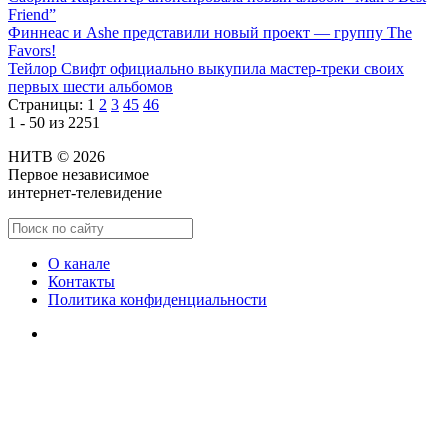
Friend”
Финнеас и Ashe представили новый проект — группу The
Favors!
Тейлор Свифт официально выкупила мастер-треки своих
первых шести альбомов
Страницы:
1
2
3
45
46
1 - 50 из 2251
НИТВ © 2026
Первое независимое
интернет-телевидение
О канале
Контакты
Политика конфиденциальности