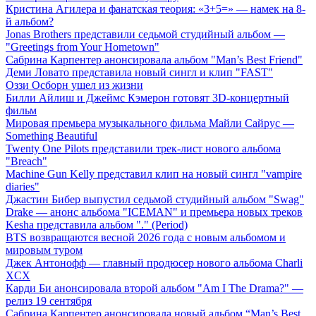
Кристина Агилера и фанатская теория: «3+5=» — намек на 8-
й альбом?
Jonas Brothers представили седьмой студийный альбом —
"Greetings from Your Hometown"
Сабрина Карпентер анонсировала альбом "Man’s Best Friend"
Деми Ловато представила новый сингл и клип "FAST"
Оззи Осборн ушел из жизни
Билли Айлиш и Джеймс Кэмерон готовят 3D-концертный
фильм
Мировая премьера музыкального фильма Майли Сайрус —
Something Beautiful
Twenty One Pilots представили трек-лист нового альбома
"Breach"
Machine Gun Kelly представил клип на новый сингл "vampire
diaries"
Джастин Бибер выпустил седьмой студийный альбом "Swag"
Drake — анонс альбома "ICEMAN" и премьера новых треков
Kesha представила альбом "." (Period)
BTS возвращаются весной 2026 года с новым альбомом и
мировым туром
Джек Антонофф — главный продюсер нового альбома Charli
XCX
Карди Би анонсировала второй альбом "Am I The Drama?" —
релиз 19 сентября
Сабрина Карпентер анонсировала новый альбом “Man’s Best