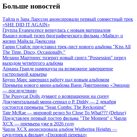
Больше новостей
Тайла и Зара Ларссон анонсировали первый совместный трек
«SHE DID IT AGAIN»
Группа Evanescence вернулась с новым материалом
Вышел новый тизер биографического фильма «Майкл» о
жизни Майкла Джексона
Гарри Стайлс представил трек-лист нового альбома "Kiss All
The Time. Disco, Occasionally."
Мелани Мартинес тизерит новый сингл "Possession" перед
выходом четвёртого альбома
Ариана Гранде намекнула на возможное завершение
гастрольной карьеры
Бруно Марс завершил работу над новым альбомом
Премьера нового мини-альбома Вани Дмитриенко «Эмоции
— последствия»
The Pussycat Dolls думают о возвращении на сцену
Документальный мини-сериал о P. Diddy — 2 декабря
состоится премьера “Sean Combs: The Reckoning”
Tate McRae — мировой релиз So Close To What??? (Deluxe)
Представлен первый постер фильма "The Moment" с Чарли
XCX — премьера уже в 2026 году
Чарли XCX анонсировала альбом Wuthering Heights —
саундтрек к фильму «Грозовой перевал»