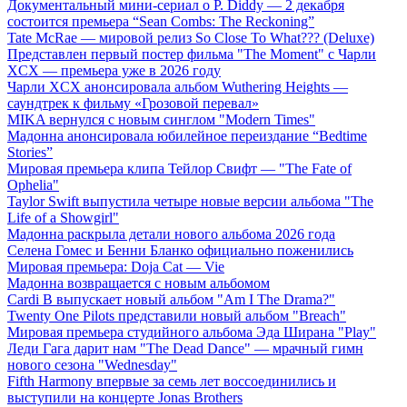
Документальный мини-сериал о P. Diddy — 2 декабря
состоится премьера “Sean Combs: The Reckoning”
Tate McRae — мировой релиз So Close To What??? (Deluxe)
Представлен первый постер фильма "The Moment" с Чарли
XCX — премьера уже в 2026 году
Чарли XCX анонсировала альбом Wuthering Heights —
саундтрек к фильму «Грозовой перевал»
MIKA вернулся с новым синглом "Modern Times"
Мадонна анонсировала юбилейное переиздание “Bedtime
Stories”
Мировая премьера клипа Тейлор Свифт — "The Fate of
Ophelia"
Taylor Swift выпустила четыре новые версии альбома "The
Life of a Showgirl"
Мадонна раскрыла детали нового альбома 2026 года
Селена Гомес и Бенни Бланко официально поженились
Мировая премьера: Doja Cat — Vie
Мадонна возвращается с новым альбомом
Cardi B выпускает новый альбом "Am I The Drama?"
Twenty One Pilots представили новый альбом "Breach"
Мировая премьера студийного альбома Эда Ширана "Play"
Леди Гага дарит нам "The Dead Dance" — мрачный гимн
нового сезона "Wednesday"
Fifth Harmony впервые за семь лет воссоединились и
выступили на концерте Jonas Brothers