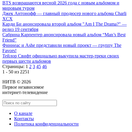
BTS возвращаются весной 2026 года с новым альбомом и
мировым туром
Джек Антонофф — главный продюсер нового альбома Charli
XCX
Карди Би анонсировала второй альбом "Am I The Drama?" —
релиз 19 сентября
Сабрина Карпентер анонсировала новый альбом “Man’s Best
Friend”
Финнеас и Ashe представили новый проект — группу The
Favors!
Тейлор Свифт официально выкупила мастер-треки своих
первых шести альбомов
Страницы:
1
2
3
45
46
1 - 50 из 2251
НИТВ © 2026
Первое независимое
интернет-телевидение
О канале
Контакты
Политика конфиденциальности