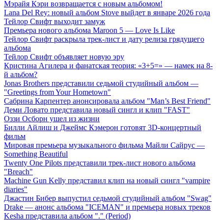
Мэрайя Кэри возвращается с новым альбомом!
Lana Del Rey: новый альбом Stove выйдет в январе 2026 года
Тейлор Свифт выходит замуж
Премьера нового альбома Maroon 5 — Love Is Like
Тейлор Свифт раскрыла трек-лист и дату релиза грядущего
альбома
Тейлор Свифт объявляет новую эру
Кристина Агилера и фанатская теория: «3+5=» — намек на 8-
й альбом?
Jonas Brothers представили седьмой студийный альбом —
"Greetings from Your Hometown"
Сабрина Карпентер анонсировала альбом "Man’s Best Friend"
Деми Ловато представила новый сингл и клип "FAST"
Оззи Осборн ушел из жизни
Билли Айлиш и Джеймс Кэмерон готовят 3D-концертный
фильм
Мировая премьера музыкального фильма Майли Сайрус —
Something Beautiful
Twenty One Pilots представили трек-лист нового альбома
"Breach"
Machine Gun Kelly представил клип на новый сингл "vampire
diaries"
Джастин Бибер выпустил седьмой студийный альбом "Swag"
Drake — анонс альбома "ICEMAN" и премьера новых треков
Kesha представила альбом "." (Period)