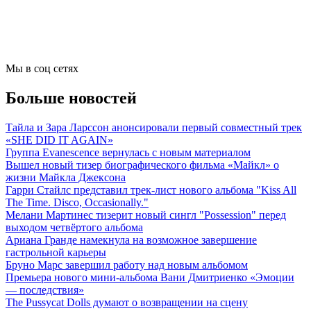
Мы в соц сетях
Больше новостей
Тайла и Зара Ларссон анонсировали первый совместный трек
«SHE DID IT AGAIN»
Группа Evanescence вернулась с новым материалом
Вышел новый тизер биографического фильма «Майкл» о
жизни Майкла Джексона
Гарри Стайлс представил трек-лист нового альбома "Kiss All
The Time. Disco, Occasionally."
Мелани Мартинес тизерит новый сингл "Possession" перед
выходом четвёртого альбома
Ариана Гранде намекнула на возможное завершение
гастрольной карьеры
Бруно Марс завершил работу над новым альбомом
Премьера нового мини-альбома Вани Дмитриенко «Эмоции
— последствия»
The Pussycat Dolls думают о возвращении на сцену