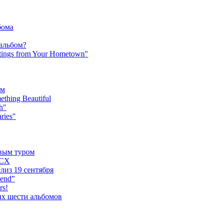
бома
 альбом?
tings from Your Hometown"
ьм
hing Beautiful
h"
ries"
овым туром
XCX
лиз 19 сентября
iend”
rs!
ых шести альбомов