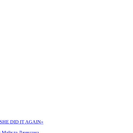
 «SHE DID IT AGAIN»
и Майкла Джексона