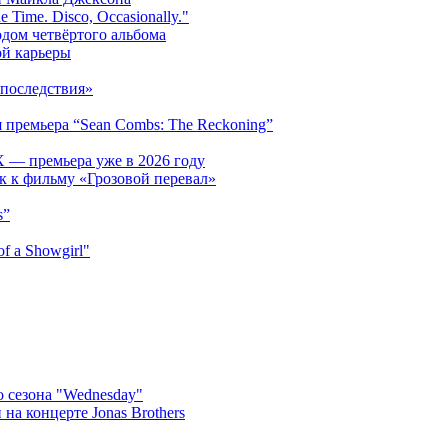
 Time. Disco, Occasionally."
одом четвёртого альбома
ой карьеры
последствия»
 премьера “Sean Combs: The Reckoning”
 — премьера уже в 2026 году
к к фильму «Грозовой перевал»
s”
f a Showgirl"
 сезона "Wednesday"
на концерте Jonas Brothers