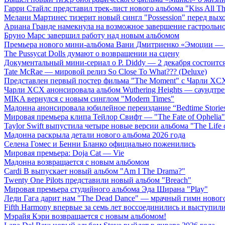
Гарри Стайлс представил трек-лист нового альбома "Kiss All The
Мелани Мартинес тизерит новый сингл "Possession" перед вых
Ариана Гранде намекнула на возможное завершение гастрольн
Бруно Марс завершил работу над новым альбомом
Премьера нового мини-альбома Вани Дмитриенко «Эмоции — 
The Pussycat Dolls думают о возвращении на сцену
Документальный мини-сериал о P. Diddy — 2 декабря состоится
Tate McRae — мировой релиз So Close To What??? (Deluxe)
Представлен первый постер фильма "The Moment" с Чарли XCX
Чарли XCX анонсировала альбом Wuthering Heights — саундтре
MIKA вернулся с новым синглом "Modern Times"
Мадонна анонсировала юбилейное переиздание “Bedtime Storie
Мировая премьера клипа Тейлор Свифт — "The Fate of Ophelia"
Taylor Swift выпустила четыре новые версии альбома "The Life o
Мадонна раскрыла детали нового альбома 2026 года
Селена Гомес и Бенни Бланко официально поженились
Мировая премьера: Doja Cat — Vie
Мадонна возвращается с новым альбомом
Cardi B выпускает новый альбом "Am I The Drama?"
Twenty One Pilots представили новый альбом "Breach"
Мировая премьера студийного альбома Эда Ширана "Play"
Леди Гага дарит нам "The Dead Dance" — мрачный гимн нового
Fifth Harmony впервые за семь лет воссоединились и выступили 
Мэрайя Кэри возвращается с новым альбомом!