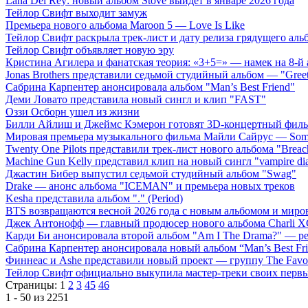
Lana Del Rey: новый альбом Stove выйдет в январе 2026 года
Тейлор Свифт выходит замуж
Премьера нового альбома Maroon 5 — Love Is Like
Тейлор Свифт раскрыла трек-лист и дату релиза грядущего аль
Тейлор Свифт объявляет новую эру
Кристина Агилера и фанатская теория: «3+5=» — намек на 8-й
Jonas Brothers представили седьмой студийный альбом — "Gree
Сабрина Карпентер анонсировала альбом "Man’s Best Friend"
Деми Ловато представила новый сингл и клип "FAST"
Оззи Осборн ушел из жизни
Билли Айлиш и Джеймс Кэмерон готовят 3D-концертный фил
Мировая премьера музыкального фильма Майли Сайрус — Somet
Twenty One Pilots представили трек-лист нового альбома "Breac
Machine Gun Kelly представил клип на новый сингл "vampire dia
Джастин Бибер выпустил седьмой студийный альбом "Swag"
Drake — анонс альбома "ICEMAN" и премьера новых треков
Kesha представила альбом "." (Period)
BTS возвращаются весной 2026 года с новым альбомом и мир
Джек Антонофф — главный продюсер нового альбома Charli 
Карди Би анонсировала второй альбом "Am I The Drama?" — ре
Сабрина Карпентер анонсировала новый альбом “Man’s Best Fr
Финнеас и Ashe представили новый проект — группу The Favo
Тейлор Свифт официально выкупила мастер-треки своих перв
Страницы:
1
2
3
45
46
1 - 50 из 2251