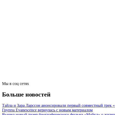
Мы в соц сетях
Больше новостей
Тайла и Зара Ларссон анонсировали первый совместный трек
Группа Evanescence вернулась с новым материалом
Вышел новый тизер биографического фильма «Майкл» о жизн