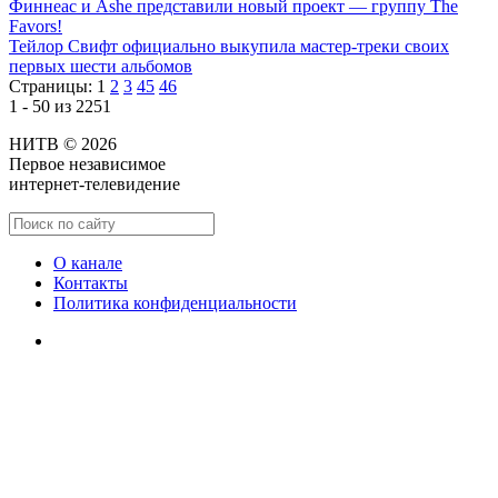
Финнеас и Ashe представили новый проект — группу The
Favors!
Тейлор Свифт официально выкупила мастер-треки своих
первых шести альбомов
Страницы:
1
2
3
45
46
1 - 50 из 2251
НИТВ © 2026
Первое независимое
интернет-телевидение
О канале
Контакты
Политика конфиденциальности