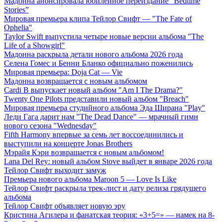
Мадонна анонсировала юбилейное переиздание “Bedtime
Stories”
Мировая премьера клипа Тейлор Свифт — "The Fate of
Ophelia"
Taylor Swift выпустила четыре новые версии альбома "The
Life of a Showgirl"
Мадонна раскрыла детали нового альбома 2026 года
Селена Гомес и Бенни Бланко официально поженились
Мировая премьера: Doja Cat — Vie
Мадонна возвращается с новым альбомом
Cardi B выпускает новый альбом "Am I The Drama?"
Twenty One Pilots представили новый альбом "Breach"
Мировая премьера студийного альбома Эда Ширана "Play"
Леди Гага дарит нам "The Dead Dance" — мрачный гимн
нового сезона "Wednesday"
Fifth Harmony впервые за семь лет воссоединились и
выступили на концерте Jonas Brothers
Мэрайя Кэри возвращается с новым альбомом!
Lana Del Rey: новый альбом Stove выйдет в январе 2026 года
Тейлор Свифт выходит замуж
Премьера нового альбома Maroon 5 — Love Is Like
Тейлор Свифт раскрыла трек-лист и дату релиза грядущего
альбома
Тейлор Свифт объявляет новую эру
Кристина Агилера и фанатская теория: «3+5=» — намек на 8-