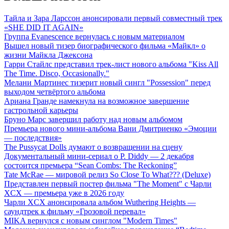
Тайла и Зара Ларссон анонсировали первый совместный трек
«SHE DID IT AGAIN»
Группа Evanescence вернулась с новым материалом
Вышел новый тизер биографического фильма «Майкл» о
жизни Майкла Джексона
Гарри Стайлс представил трек-лист нового альбома "Kiss All
The Time. Disco, Occasionally."
Мелани Мартинес тизерит новый сингл "Possession" перед
выходом четвёртого альбома
Ариана Гранде намекнула на возможное завершение
гастрольной карьеры
Бруно Марс завершил работу над новым альбомом
Премьера нового мини-альбома Вани Дмитриенко «Эмоции
— последствия»
The Pussycat Dolls думают о возвращении на сцену
Документальный мини-сериал о P. Diddy — 2 декабря
состоится премьера “Sean Combs: The Reckoning”
Tate McRae — мировой релиз So Close To What??? (Deluxe)
Представлен первый постер фильма "The Moment" с Чарли
XCX — премьера уже в 2026 году
Чарли XCX анонсировала альбом Wuthering Heights —
саундтрек к фильму «Грозовой перевал»
MIKA вернулся с новым синглом "Modern Times"