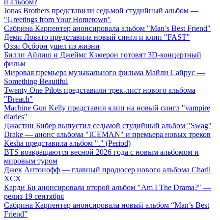
й альбом?
Jonas Brothers представили седьмой студийный альбом —
"Greetings from Your Hometown"
Сабрина Карпентер анонсировала альбом "Man’s Best Friend"
Деми Ловато представила новый сингл и клип "FAST"
Оззи Осборн ушел из жизни
Билли Айлиш и Джеймс Кэмерон готовят 3D-концертный
фильм
Мировая премьера музыкального фильма Майли Сайрус —
Something Beautiful
Twenty One Pilots представили трек-лист нового альбома
"Breach"
Machine Gun Kelly представил клип на новый сингл "vampire
diaries"
Джастин Бибер выпустил седьмой студийный альбом "Swag"
Drake — анонс альбома "ICEMAN" и премьера новых треков
Kesha представила альбом "." (Period)
BTS возвращаются весной 2026 года с новым альбомом и
мировым туром
Джек Антонофф — главный продюсер нового альбома Charli
XCX
Карди Би анонсировала второй альбом "Am I The Drama?" —
релиз 19 сентября
Сабрина Карпентер анонсировала новый альбом “Man’s Best
Friend”