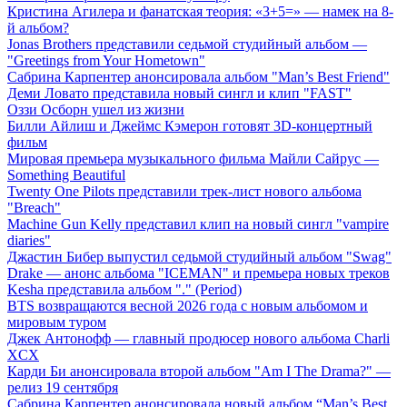
Кристина Агилера и фанатская теория: «3+5=» — намек на 8-
й альбом?
Jonas Brothers представили седьмой студийный альбом —
"Greetings from Your Hometown"
Сабрина Карпентер анонсировала альбом "Man’s Best Friend"
Деми Ловато представила новый сингл и клип "FAST"
Оззи Осборн ушел из жизни
Билли Айлиш и Джеймс Кэмерон готовят 3D-концертный
фильм
Мировая премьера музыкального фильма Майли Сайрус —
Something Beautiful
Twenty One Pilots представили трек-лист нового альбома
"Breach"
Machine Gun Kelly представил клип на новый сингл "vampire
diaries"
Джастин Бибер выпустил седьмой студийный альбом "Swag"
Drake — анонс альбома "ICEMAN" и премьера новых треков
Kesha представила альбом "." (Period)
BTS возвращаются весной 2026 года с новым альбомом и
мировым туром
Джек Антонофф — главный продюсер нового альбома Charli
XCX
Карди Би анонсировала второй альбом "Am I The Drama?" —
релиз 19 сентября
Сабрина Карпентер анонсировала новый альбом “Man’s Best