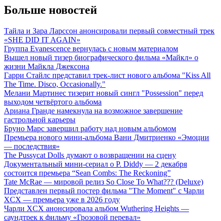
Больше новостей
Тайла и Зара Ларссон анонсировали первый совместный трек
«SHE DID IT AGAIN»
Группа Evanescence вернулась с новым материалом
Вышел новый тизер биографического фильма «Майкл» о
жизни Майкла Джексона
Гарри Стайлс представил трек-лист нового альбома "Kiss All
The Time. Disco, Occasionally."
Мелани Мартинес тизерит новый сингл "Possession" перед
выходом четвёртого альбома
Ариана Гранде намекнула на возможное завершение
гастрольной карьеры
Бруно Марс завершил работу над новым альбомом
Премьера нового мини-альбома Вани Дмитриенко «Эмоции
— последствия»
The Pussycat Dolls думают о возвращении на сцену
Документальный мини-сериал о P. Diddy — 2 декабря
состоится премьера “Sean Combs: The Reckoning”
Tate McRae — мировой релиз So Close To What??? (Deluxe)
Представлен первый постер фильма "The Moment" с Чарли
XCX — премьера уже в 2026 году
Чарли XCX анонсировала альбом Wuthering Heights —
саундтрек к фильму «Грозовой перевал»