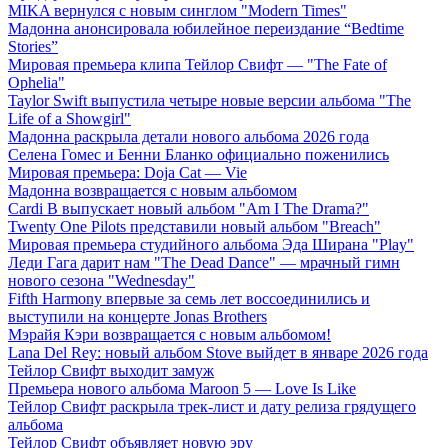
MIKA вернулся с новым синглом "Modern Times"
Мадонна анонсировала юбилейное переиздание “Bedtime
Stories”
Мировая премьера клипа Тейлор Свифт — "The Fate of
Ophelia"
Taylor Swift выпустила четыре новые версии альбома "The
Life of a Showgirl"
Мадонна раскрыла детали нового альбома 2026 года
Селена Гомес и Бенни Бланко официально поженились
Мировая премьера: Doja Cat — Vie
Мадонна возвращается с новым альбомом
Cardi B выпускает новый альбом "Am I The Drama?"
Twenty One Pilots представили новый альбом "Breach"
Мировая премьера студийного альбома Эда Ширана "Play"
Леди Гага дарит нам "The Dead Dance" — мрачный гимн
нового сезона "Wednesday"
Fifth Harmony впервые за семь лет воссоединились и
выступили на концерте Jonas Brothers
Мэрайя Кэри возвращается с новым альбомом!
Lana Del Rey: новый альбом Stove выйдет в январе 2026 года
Тейлор Свифт выходит замуж
Премьера нового альбома Maroon 5 — Love Is Like
Тейлор Свифт раскрыла трек-лист и дату релиза грядущего
альбома
Тейлор Свифт объявляет новую эру