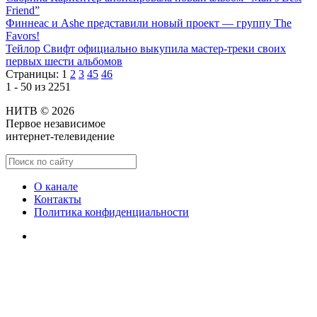
Friend”
Финнеас и Ashe представили новый проект — группу The
Favors!
Тейлор Свифт официально выкупила мастер-треки своих
первых шести альбомов
Страницы:
1
2
3
45
46
1 - 50 из 2251
НИТВ © 2026
Первое независимое
интернет-телевидение
О канале
Контакты
Политика конфиденциальности