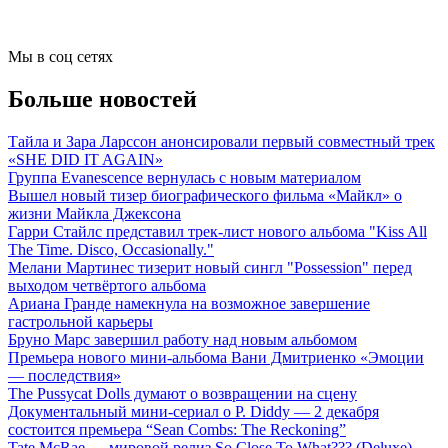
Мы в соц сетях
Больше новостей
Тайла и Зара Ларссон анонсировали первый совместный трек
«SHE DID IT AGAIN»
Группа Evanescence вернулась с новым материалом
Вышел новый тизер биографического фильма «Майкл» о
жизни Майкла Джексона
Гарри Стайлс представил трек-лист нового альбома "Kiss All
The Time. Disco, Occasionally."
Мелани Мартинес тизерит новый сингл "Possession" перед
выходом четвёртого альбома
Ариана Гранде намекнула на возможное завершение
гастрольной карьеры
Бруно Марс завершил работу над новым альбомом
Премьера нового мини-альбома Вани Дмитриенко «Эмоции
— последствия»
The Pussycat Dolls думают о возвращении на сцену
Документальный мини-сериал о P. Diddy — 2 декабря
состоится премьера “Sean Combs: The Reckoning”
Tate McRae — мировой релиз So Close To What??? (Deluxe)