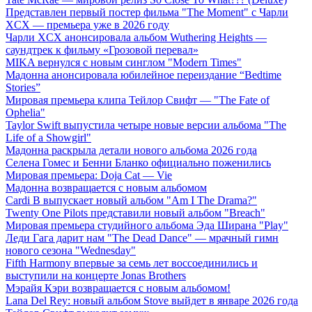
Представлен первый постер фильма "The Moment" с Чарли
XCX — премьера уже в 2026 году
Чарли XCX анонсировала альбом Wuthering Heights —
саундтрек к фильму «Грозовой перевал»
MIKA вернулся с новым синглом "Modern Times"
Мадонна анонсировала юбилейное переиздание “Bedtime
Stories”
Мировая премьера клипа Тейлор Свифт — "The Fate of
Ophelia"
Taylor Swift выпустила четыре новые версии альбома "The
Life of a Showgirl"
Мадонна раскрыла детали нового альбома 2026 года
Селена Гомес и Бенни Бланко официально поженились
Мировая премьера: Doja Cat — Vie
Мадонна возвращается с новым альбомом
Cardi B выпускает новый альбом "Am I The Drama?"
Twenty One Pilots представили новый альбом "Breach"
Мировая премьера студийного альбома Эда Ширана "Play"
Леди Гага дарит нам "The Dead Dance" — мрачный гимн
нового сезона "Wednesday"
Fifth Harmony впервые за семь лет воссоединились и
выступили на концерте Jonas Brothers
Мэрайя Кэри возвращается с новым альбомом!
Lana Del Rey: новый альбом Stove выйдет в январе 2026 года