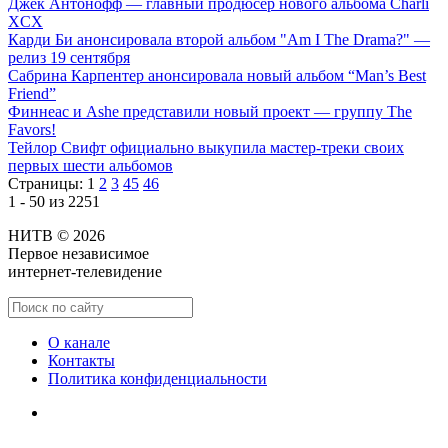
Джек Антонофф — главный продюсер нового альбома Charli
XCX
Карди Би анонсировала второй альбом "Am I The Drama?" —
релиз 19 сентября
Сабрина Карпентер анонсировала новый альбом “Man’s Best
Friend”
Финнеас и Ashe представили новый проект — группу The
Favors!
Тейлор Свифт официально выкупила мастер-треки своих
первых шести альбомов
Страницы:
1
2
3
45
46
1 - 50 из 2251
НИТВ © 2026
Первое независимое
интернет-телевидение
О канале
Контакты
Политика конфиденциальности