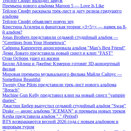
Тейлор Свифт выходит замуж
Премьера нового альбома Maroon 5 — Love Is Like
Тейлор Свифт раскрыла трек-лист и дату релиза грядущего
альбома
Тейлор Свифт объявляет новую эру
Кристина Агилера и фанатская теория: «3+5=» — намек на 8-
й альбом?
Jonas Brothers представили седьмой студийный альбом —
"Greetings from Your Hometown"
Сабрина Карпентер анонсировала альбом "Man’s Best Friend"
Деми Ловато представила новый сингл и клип "FAST"
Оззи Осборн ушел из жизни
Билли Айлиш и Джеймс Кэмерон готовят 3D-концертный
фильм
Мировая премьера музыкального фильма Майли Сайрус —
Something Beautiful
Twenty One Pilots представили трек-лист нового альбома
"Breach"
Machine Gun Kelly представил клип на новый сингл "vampire
diaries"
Джастин Бибер выпустил седьмой студийный альбом "Swag"
Drake — анонс альбома "ICEMAN" и премьера новых треков
Kesha представила альбом "." (Period)
BTS возвращаются весной 2026 года с новым альбомом и
мировым туром