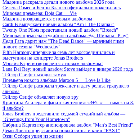
Мадонна раскрыла детали нового альбома 2026 года
Селена Гомес и Бенни Бланко официально поженились
Мировая премьера: Doja Cat — Vie
Мадонна возвращается с новым альбомом
Cardi B выпускает новый альбом "Am I The Drama?"
Twenty One Pilots представили новый альбом "Breach"
Мировая премьера студийного альбома Эда Ширана "Play"
Леди Гага дарит нам "The Dead Dance" — мрачный гимн
нового сезона "Wednesday"
Fifth Harmony впервые за семь лет воссоединились и
выступили на концерте Jonas Brothers
Мэрайя Кэри возвращается с новым альбомом!
Lana Del Rey: новый альбом Stove выйдет в январе 2026 года
Тейлор Свифт выходит замуж
Премьера нового альбома Maroon 5 — Love Is Like
Тейлор Свифт раскрыла трек-лист и дату релиза грядущего
альбома
Тейлор Свифт объявляет новую эру
Кристина Агилера и фанатская теория: «3+5=» — намек на 8-
й альбом?
Jonas Brothers представили седьмой студийный альбом —
"Greetings from Your Hometown"
Сабрина Карпентер анонсировала альбом "Man’s Best Friend"
Деми Ловато представила новый сингл и клип "FAST"
Оззи Осборн ушел из жизни