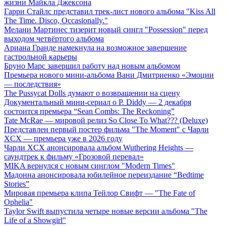
жизни Майкла Джексона
Гарри Стайлс представил трек-лист нового альбома "Kiss All
The Time. Disco, Occasionally."
Мелани Мартинес тизерит новый сингл "Possession" перед
выходом четвёртого альбома
Ариана Гранде намекнула на возможное завершение
гастрольной карьеры
Бруно Марс завершил работу над новым альбомом
Премьера нового мини-альбома Вани Дмитриенко «Эмоции
— последствия»
The Pussycat Dolls думают о возвращении на сцену
Документальный мини-сериал о P. Diddy — 2 декабря
состоится премьера “Sean Combs: The Reckoning”
Tate McRae — мировой релиз So Close To What??? (Deluxe)
Представлен первый постер фильма "The Moment" с Чарли
XCX — премьера уже в 2026 году
Чарли XCX анонсировала альбом Wuthering Heights —
саундтрек к фильму «Грозовой перевал»
MIKA вернулся с новым синглом "Modern Times"
Мадонна анонсировала юбилейное переиздание “Bedtime
Stories”
Мировая премьера клипа Тейлор Свифт — "The Fate of
Ophelia"
Taylor Swift выпустила четыре новые версии альбома "The
Life of a Showgirl"