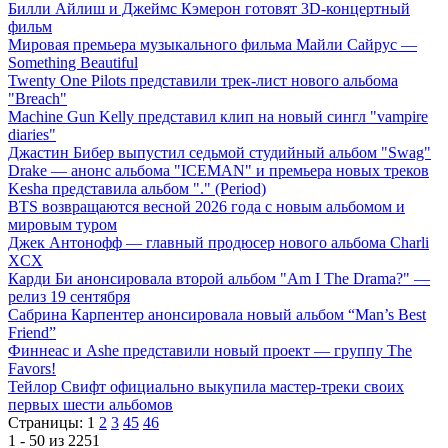
Билли Айлиш и Джеймс Кэмерон готовят 3D-концертный
фильм
Мировая премьера музыкального фильма Майли Сайрус —
Something Beautiful
Twenty One Pilots представили трек-лист нового альбома
"Breach"
Machine Gun Kelly представил клип на новый сингл "vampire
diaries"
Джастин Бибер выпустил седьмой студийный альбом "Swag"
Drake — анонс альбома "ICEMAN" и премьера новых треков
Kesha представила альбом "." (Period)
BTS возвращаются весной 2026 года с новым альбомом и
мировым туром
Джек Антонофф — главный продюсер нового альбома Charli
XCX
Карди Би анонсировала второй альбом "Am I The Drama?" —
релиз 19 сентября
Сабрина Карпентер анонсировала новый альбом “Man’s Best
Friend”
Финнеас и Ashe представили новый проект — группу The
Favors!
Тейлор Свифт официально выкупила мастер-треки своих
первых шести альбомов
Страницы:
1
2
3
45
46
1 - 50 из 2251