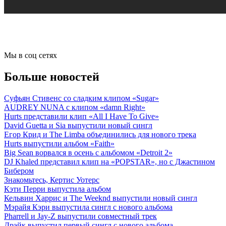
Мы в соц сетях
Больше новостей
Суфьян Стивенс со сладким клипом «Sugar»
AUDREY NUNA с клипом «damn Right»
Hurts представили клип «All I Have To Give»
David Guetta и Sia выпустили новый сингл
Егор Крид и The Limba объединились для нового трека
Hurts выпустили альбом «Faith»
Big Sean ворвался в осень с альбомом «Detroit 2»
DJ Khaled представил клип на «POPSTAR», но с Джастином
Бибером
Знакомьтесь, Кертис Уотерс
Кэти Перри выпустила альбом
Кельвин Харрис и The Weeknd выпустили новый сингл
Мэрайя Кэри выпустила сингл с нового альбома
Pharrell и Jay-Z выпустили совместный трек
Дрэйк выпустил первый сингл с нового альбома