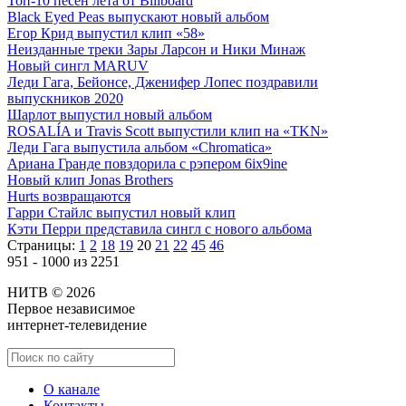
Топ-10 песен лета от Billboard
Black Eyed Peas выпускают новый альбом
Егор Крид выпустил клип «58»
Неизданные треки Зары Ларсон и Ники Минаж
Новый сингл MARUV
Леди Гага, Бейонсе, Дженифер Лопес поздравили
выпускников 2020
Шарлот выпустил новый альбом
ROSALÍA и Travis Scott выпустили клип на «TKN»
Леди Гага выпустила альбом «Chromatica»
Ариана Гранде повздорила с рэпером 6ix9ine
Новый клип Jonas Brothers
Hurts возвращаются
Гарри Стайлс выпустил новый клип
Кэти Перри представила сингл с нового альбома
Страницы:
1
2
18
19
20
21
22
45
46
951 - 1000 из 2251
НИТВ © 2026
Первое независимое
интернет-телевидение
О канале
Контакты