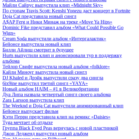
Майли Сайрус выпустила клип «Midnight Sky»
По стопам Travis Scott: Kenshi Yonezu даст концерт в Fortnite
Doja Cat представила новый сингл
A$AP Ferg и Ники Минаж на треке «Move Ya Hips»
Dominic Fike представил альбом «What Could Possible Go
Wign»
Cream Soda выпустили альбом «Интергалактик»
Бейонсе выпустила новый клип
Билли Айлиш смотрит в будущее
Hurts выпустили клип и анонсировали тур в поддержку
альбома
Тейлор Свифт выпустила новый альбом «folklore»
Кайли Миноуг выпустила новый сингл
DJ Khaled и Дрэйк выпустили сразу два сингла
6ix9ine выпустил третий сингл «YAYA»
Новый альбом HAIM – #1 в Великобритании
Дуа Липа назвала четвертый сингл своего альбома
Zara Larsson выпустила клип
The Weeknd и Doja Cat выпустили анимированный клип
Бейонсе выпускает фильм
Кэти Перри представила клип на ремикс «Daisies»
Tyga мечтает об отдыхе
Группа Black Eyed Peas вернулась с новой пластинкой
Джон Ледженд выпустил новый альбом