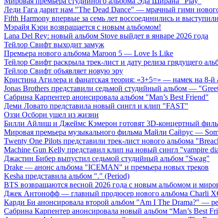
Мировая премьера студийного альбома Эда Ширана "Play"
Леди Гага дарит нам "The Dead Dance" — мрачный гимн нового
Fifth Harmony впервые за семь лет воссоединились и выступили 
Мэрайя Кэри возвращается с новым альбомом!
Lana Del Rey: новый альбом Stove выйдет в январе 2026 года
Тейлор Свифт выходит замуж
Премьера нового альбома Maroon 5 — Love Is Like
Тейлор Свифт раскрыла трек-лист и дату релиза грядущего аль
Тейлор Свифт объявляет новую эру
Кристина Агилера и фанатская теория: «3+5=» — намек на 8-й
Jonas Brothers представили седьмой студийный альбом — "Gree
Сабрина Карпентер анонсировала альбом "Man’s Best Friend"
Деми Ловато представила новый сингл и клип "FAST"
Оззи Осборн ушел из жизни
Билли Айлиш и Джеймс Кэмерон готовят 3D-концертный фил
Мировая премьера музыкального фильма Майли Сайрус — Somet
Twenty One Pilots представили трек-лист нового альбома "Breac
Machine Gun Kelly представил клип на новый сингл "vampire dia
Джастин Бибер выпустил седьмой студийный альбом "Swag"
Drake — анонс альбома "ICEMAN" и премьера новых треков
Kesha представила альбом "." (Period)
BTS возвращаются весной 2026 года с новым альбомом и мир
Джек Антонофф — главный продюсер нового альбома Charli 
Карди Би анонсировала второй альбом "Am I The Drama?" — ре
Сабрина Карпентер анонсировала новый альбом “Man’s Best Fr