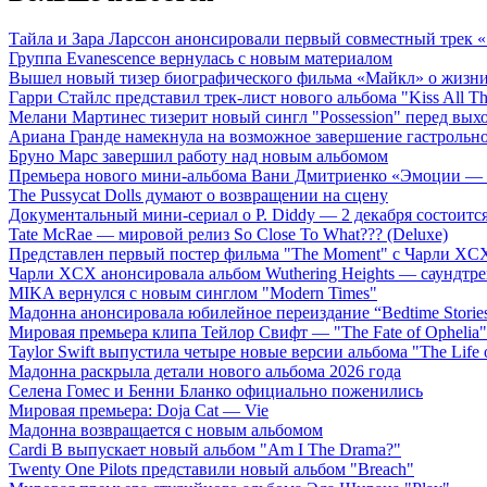
Тайла и Зара Ларссон анонсировали первый совместный трек
Группа Evanescence вернулась с новым материалом
Вышел новый тизер биографического фильма «Майкл» о жизн
Гарри Стайлс представил трек-лист нового альбома "Kiss All The
Мелани Мартинес тизерит новый сингл "Possession" перед вых
Ариана Гранде намекнула на возможное завершение гастрольн
Бруно Марс завершил работу над новым альбомом
Премьера нового мини-альбома Вани Дмитриенко «Эмоции — 
The Pussycat Dolls думают о возвращении на сцену
Документальный мини-сериал о P. Diddy — 2 декабря состоится
Tate McRae — мировой релиз So Close To What??? (Deluxe)
Представлен первый постер фильма "The Moment" с Чарли XCX
Чарли XCX анонсировала альбом Wuthering Heights — саундтре
MIKA вернулся с новым синглом "Modern Times"
Мадонна анонсировала юбилейное переиздание “Bedtime Storie
Мировая премьера клипа Тейлор Свифт — "The Fate of Ophelia"
Taylor Swift выпустила четыре новые версии альбома "The Life o
Мадонна раскрыла детали нового альбома 2026 года
Селена Гомес и Бенни Бланко официально поженились
Мировая премьера: Doja Cat — Vie
Мадонна возвращается с новым альбомом
Cardi B выпускает новый альбом "Am I The Drama?"
Twenty One Pilots представили новый альбом "Breach"