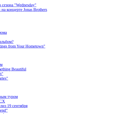
 сезона "Wednesday"
на концерте Jonas Brothers
бома
 альбом?
tings from Your Hometown"
ьм
hing Beautiful
h"
ries"
овым туром
XCX
лиз 19 сентября
iend”