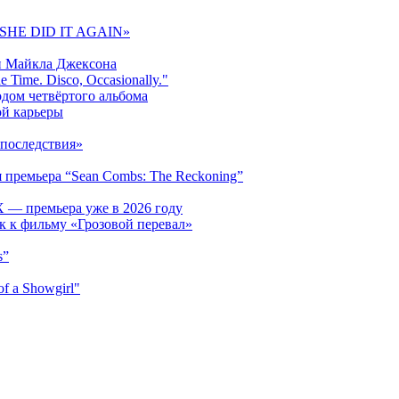
 «SHE DID IT AGAIN»
и Майкла Джексона
 Time. Disco, Occasionally."
одом четвёртого альбома
ой карьеры
последствия»
 премьера “Sean Combs: The Reckoning”
 — премьера уже в 2026 году
к к фильму «Грозовой перевал»
s”
f a Showgirl"