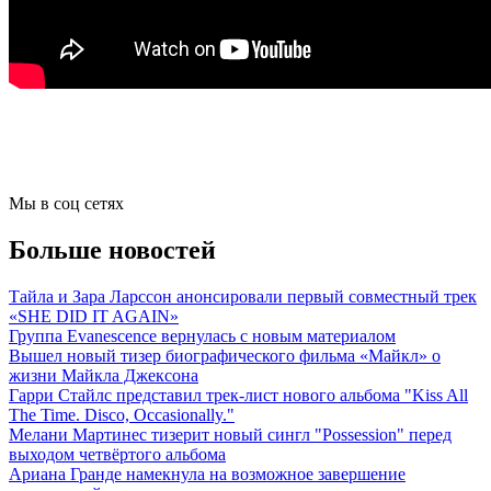
Мы в соц сетях
Больше новостей
Тайла и Зара Ларссон анонсировали первый совместный трек
«SHE DID IT AGAIN»
Группа Evanescence вернулась с новым материалом
Вышел новый тизер биографического фильма «Майкл» о
жизни Майкла Джексона
Гарри Стайлс представил трек-лист нового альбома "Kiss All
The Time. Disco, Occasionally."
Мелани Мартинес тизерит новый сингл "Possession" перед
выходом четвёртого альбома
Ариана Гранде намекнула на возможное завершение