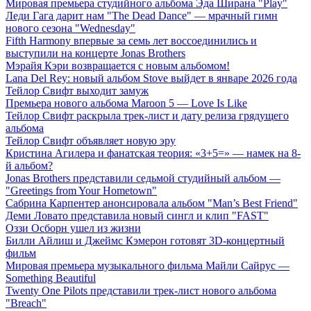
Мировая премьера студийного альбома Эда Ширана "Play"
Леди Гага дарит нам "The Dead Dance" — мрачный гимн
нового сезона "Wednesday"
Fifth Harmony впервые за семь лет воссоединились и
выступили на концерте Jonas Brothers
Мэрайя Кэри возвращается с новым альбомом!
Lana Del Rey: новый альбом Stove выйдет в январе 2026 года
Тейлор Свифт выходит замуж
Премьера нового альбома Maroon 5 — Love Is Like
Тейлор Свифт раскрыла трек-лист и дату релиза грядущего
альбома
Тейлор Свифт объявляет новую эру
Кристина Агилера и фанатская теория: «3+5=» — намек на 8-
й альбом?
Jonas Brothers представили седьмой студийный альбом —
"Greetings from Your Hometown"
Сабрина Карпентер анонсировала альбом "Man’s Best Friend"
Деми Ловато представила новый сингл и клип "FAST"
Оззи Осборн ушел из жизни
Билли Айлиш и Джеймс Кэмерон готовят 3D-концертный
фильм
Мировая премьера музыкального фильма Майли Сайрус —
Something Beautiful
Twenty One Pilots представили трек-лист нового альбома
"Breach"