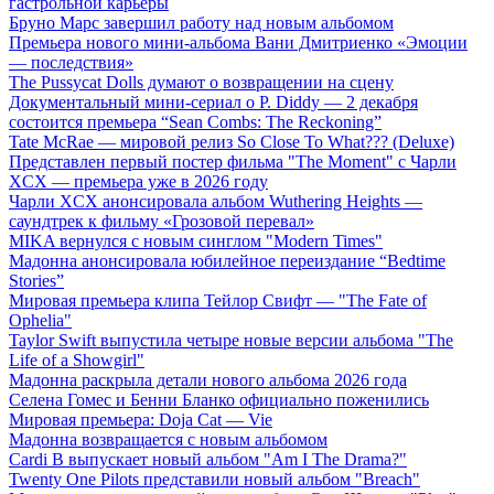
гастрольной карьеры
Бруно Марс завершил работу над новым альбомом
Премьера нового мини-альбома Вани Дмитриенко «Эмоции
— последствия»
The Pussycat Dolls думают о возвращении на сцену
Документальный мини-сериал о P. Diddy — 2 декабря
состоится премьера “Sean Combs: The Reckoning”
Tate McRae — мировой релиз So Close To What??? (Deluxe)
Представлен первый постер фильма "The Moment" с Чарли
XCX — премьера уже в 2026 году
Чарли XCX анонсировала альбом Wuthering Heights —
саундтрек к фильму «Грозовой перевал»
MIKA вернулся с новым синглом "Modern Times"
Мадонна анонсировала юбилейное переиздание “Bedtime
Stories”
Мировая премьера клипа Тейлор Свифт — "The Fate of
Ophelia"
Taylor Swift выпустила четыре новые версии альбома "The
Life of a Showgirl"
Мадонна раскрыла детали нового альбома 2026 года
Селена Гомес и Бенни Бланко официально поженились
Мировая премьера: Doja Cat — Vie
Мадонна возвращается с новым альбомом
Cardi B выпускает новый альбом "Am I The Drama?"
Twenty One Pilots представили новый альбом "Breach"