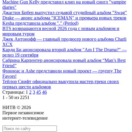
Machine Gun Kelly представил клип на новый сингл "vampire
diaries"
Джастин Бибер выпустил седьмой студийный альбом "Swag"
Drake — анонс альбома "ICEMAN" и премьера новых треков
Kesha представила альбом "." (Period)
BTS возвращаются весной 2026 года с новым альбомом и
мировым туром
Джек Антонофф — главный продюсер нового альбома Charli
XCX
Карди Би анонсировала второй альбом "Am I The Drama?" —
релиз 19 сентября
Сабрина Карпентер анонсировала новый альбом “Man’s Best
Friend”
Финнеас и Ashe представили новый проект — группу The
Favors!
Тейлор Свифт официально выкупила мастер-треки своих
первых шести альбомов
Страницы:
1
2
3
45
46
1 - 50 из 2251
НИТВ © 2026
Первое независимое
интернет-телевидение