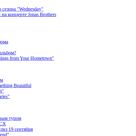
 сезона "Wednesday"
на концерте Jonas Brothers
бома
 альбом?
tings from Your Hometown"
ьм
hing Beautiful
h"
ries"
овым туром
XCX
лиз 19 сентября
iend”