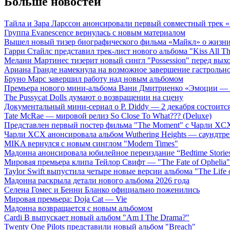
Больше новостей
Тайла и Зара Ларссон анонсировали первый совместный трек
Группа Evanescence вернулась с новым материалом
Вышел новый тизер биографического фильма «Майкл» о жизн
Гарри Стайлс представил трек-лист нового альбома "Kiss All The
Мелани Мартинес тизерит новый сингл "Possession" перед вых
Ариана Гранде намекнула на возможное завершение гастрольн
Бруно Марс завершил работу над новым альбомом
Премьера нового мини-альбома Вани Дмитриенко «Эмоции — 
The Pussycat Dolls думают о возвращении на сцену
Документальный мини-сериал о P. Diddy — 2 декабря состоится
Tate McRae — мировой релиз So Close To What??? (Deluxe)
Представлен первый постер фильма "The Moment" с Чарли XCX
Чарли XCX анонсировала альбом Wuthering Heights — саундтре
MIKA вернулся с новым синглом "Modern Times"
Мадонна анонсировала юбилейное переиздание “Bedtime Storie
Мировая премьера клипа Тейлор Свифт — "The Fate of Ophelia"
Taylor Swift выпустила четыре новые версии альбома "The Life o
Мадонна раскрыла детали нового альбома 2026 года
Селена Гомес и Бенни Бланко официально поженились
Мировая премьера: Doja Cat — Vie
Мадонна возвращается с новым альбомом
Cardi B выпускает новый альбом "Am I The Drama?"
Twenty One Pilots представили новый альбом "Breach"