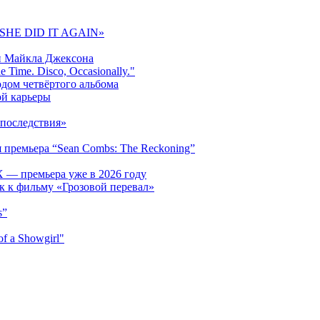
 «SHE DID IT AGAIN»
и Майкла Джексона
 Time. Disco, Occasionally."
одом четвёртого альбома
ой карьеры
последствия»
 премьера “Sean Combs: The Reckoning”
 — премьера уже в 2026 году
к к фильму «Грозовой перевал»
s”
f a Showgirl"