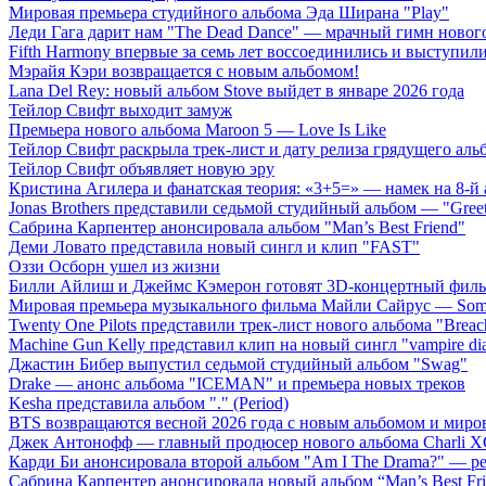
Мировая премьера студийного альбома Эда Ширана "Play"
Леди Гага дарит нам "The Dead Dance" — мрачный гимн нового
Fifth Harmony впервые за семь лет воссоединились и выступили 
Мэрайя Кэри возвращается с новым альбомом!
Lana Del Rey: новый альбом Stove выйдет в январе 2026 года
Тейлор Свифт выходит замуж
Премьера нового альбома Maroon 5 — Love Is Like
Тейлор Свифт раскрыла трек-лист и дату релиза грядущего аль
Тейлор Свифт объявляет новую эру
Кристина Агилера и фанатская теория: «3+5=» — намек на 8-й
Jonas Brothers представили седьмой студийный альбом — "Gree
Сабрина Карпентер анонсировала альбом "Man’s Best Friend"
Деми Ловато представила новый сингл и клип "FAST"
Оззи Осборн ушел из жизни
Билли Айлиш и Джеймс Кэмерон готовят 3D-концертный фил
Мировая премьера музыкального фильма Майли Сайрус — Somet
Twenty One Pilots представили трек-лист нового альбома "Breac
Machine Gun Kelly представил клип на новый сингл "vampire dia
Джастин Бибер выпустил седьмой студийный альбом "Swag"
Drake — анонс альбома "ICEMAN" и премьера новых треков
Kesha представила альбом "." (Period)
BTS возвращаются весной 2026 года с новым альбомом и мир
Джек Антонофф — главный продюсер нового альбома Charli 
Карди Би анонсировала второй альбом "Am I The Drama?" — ре
Сабрина Карпентер анонсировала новый альбом “Man’s Best Fr