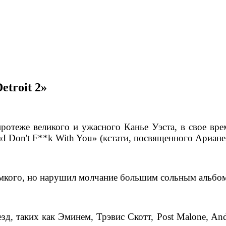
etroit 2»
теже великого и ужасного Канье Уэста, в свое вре
«I Don't F**k With You» (кстати, посвященного Ариане
мкого, но нарушил молчание большим сольным альбомо
зд, таких как Эминем, Трэвис Скотт, Post Malone, An