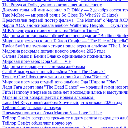
The Pussycat Dolls думают о возвращении на сцену
Документальный мини-сериал о P. Diddy — 2 декабря состоится
Tate McRae — мировой релиз So Close To What??? (Deluxe)
Представлен первый постер фильма "The Moment" с Чарли XCX
Чарли XCX анонсировала альбом Wuthering Heights — саундтре
MIKA вернулся с новым синглом "Modern Times"
Мадонна анонсировала юбилейное переиздание “Bedtime Storie
Мировая премьера клипа Тейлор Свифт — "The Fate of Ophelia"
Taylor Swift выпустила четыре новые версии альбома "The Life o
Мадонна раскрыла детали нового альбома 2026 года
Селена Гомес и Бенни Бланко официально поженились
Мировая премьера: Doja Cat — Vie
Мадонна возвращается с новым альбомом
Cardi B выпускает новый альбом "Am I The Drama?"
Twenty One Pilots представили новый альбом "Breach"
Мировая премьера студийного альбома Эда Ширана "Play"
Леди Гага дарит нам "The Dead Dance" — мрачный гимн нового
Fifth Harmony впервые за семь лет воссоединились и выступили 
Мэрайя Кэри возвращается с новым альбомом!
Lana Del Rey: новый альбом Stove выйдет в январе 2026 года
Тейлор Свифт выходит замуж
Премьера нового альбома Maroon 5 — Love Is Like
Тейлор Свифт раскрыла трек-лист и дату релиза грядущего аль
Тейлор Свифт объявляет новую эру