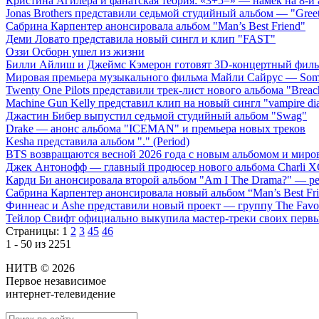
Кристина Агилера и фанатская теория: «3+5=» — намек на 8-й
Jonas Brothers представили седьмой студийный альбом — "Gree
Сабрина Карпентер анонсировала альбом "Man’s Best Friend"
Деми Ловато представила новый сингл и клип "FAST"
Оззи Осборн ушел из жизни
Билли Айлиш и Джеймс Кэмерон готовят 3D-концертный фил
Мировая премьера музыкального фильма Майли Сайрус — Somet
Twenty One Pilots представили трек-лист нового альбома "Breac
Machine Gun Kelly представил клип на новый сингл "vampire dia
Джастин Бибер выпустил седьмой студийный альбом "Swag"
Drake — анонс альбома "ICEMAN" и премьера новых треков
Kesha представила альбом "." (Period)
BTS возвращаются весной 2026 года с новым альбомом и мир
Джек Антонофф — главный продюсер нового альбома Charli 
Карди Би анонсировала второй альбом "Am I The Drama?" — ре
Сабрина Карпентер анонсировала новый альбом “Man’s Best Fr
Финнеас и Ashe представили новый проект — группу The Favo
Тейлор Свифт официально выкупила мастер-треки своих перв
Страницы:
1
2
3
45
46
1 - 50 из 2251
НИТВ © 2026
Первое независимое
интернет-телевидение