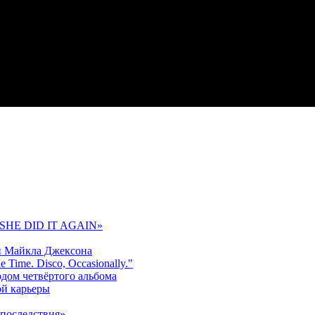
 «SHE DID IT AGAIN»
и Майкла Джексона
 Time. Disco, Occasionally."
одом четвёртого альбома
ой карьеры
последствия»