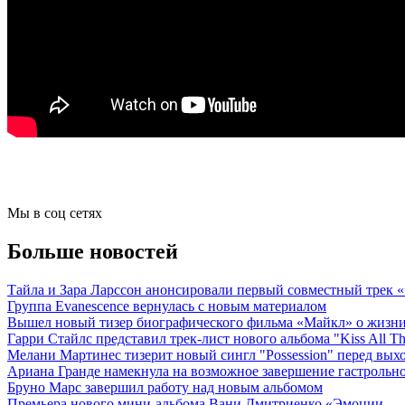
Мы в соц сетях
Больше новостей
Тайла и Зара Ларссон анонсировали первый совместный трек
Группа Evanescence вернулась с новым материалом
Вышел новый тизер биографического фильма «Майкл» о жизн
Гарри Стайлс представил трек-лист нового альбома "Kiss All The
Мелани Мартинес тизерит новый сингл "Possession" перед вых
Ариана Гранде намекнула на возможное завершение гастрольн
Бруно Марс завершил работу над новым альбомом
Премьера нового мини-альбома Вани Дмитриенко «Эмоции — 