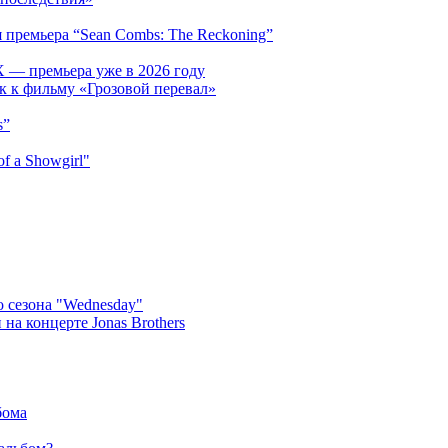
 премьера “Sean Combs: The Reckoning”
 — премьера уже в 2026 году
к к фильму «Грозовой перевал»
s”
f a Showgirl"
 сезона "Wednesday"
на концерте Jonas Brothers
бома