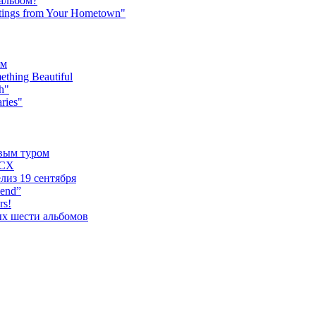
 альбом?
tings from Your Hometown"
ьм
hing Beautiful
h"
ries"
овым туром
XCX
лиз 19 сентября
iend”
rs!
ых шести альбомов