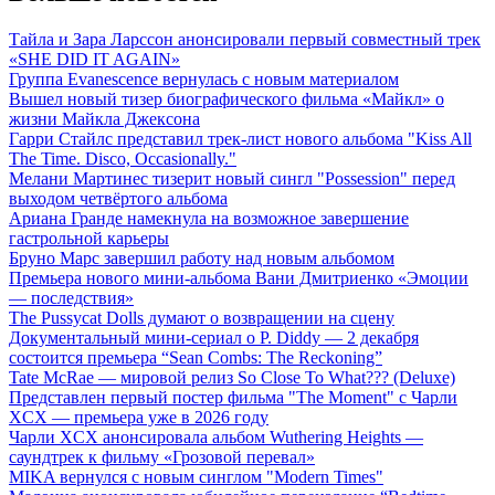
Тайла и Зара Ларссон анонсировали первый совместный трек
«SHE DID IT AGAIN»
Группа Evanescence вернулась с новым материалом
Вышел новый тизер биографического фильма «Майкл» о
жизни Майкла Джексона
Гарри Стайлс представил трек-лист нового альбома "Kiss All
The Time. Disco, Occasionally."
Мелани Мартинес тизерит новый сингл "Possession" перед
выходом четвёртого альбома
Ариана Гранде намекнула на возможное завершение
гастрольной карьеры
Бруно Марс завершил работу над новым альбомом
Премьера нового мини-альбома Вани Дмитриенко «Эмоции
— последствия»
The Pussycat Dolls думают о возвращении на сцену
Документальный мини-сериал о P. Diddy — 2 декабря
состоится премьера “Sean Combs: The Reckoning”
Tate McRae — мировой релиз So Close To What??? (Deluxe)
Представлен первый постер фильма "The Moment" с Чарли
XCX — премьера уже в 2026 году
Чарли XCX анонсировала альбом Wuthering Heights —
саундтрек к фильму «Грозовой перевал»
MIKA вернулся с новым синглом "Modern Times"