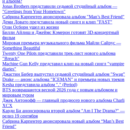
й альбом?
Jonas Brothers представили седьмой студийный альбом —
"Greetings from Your Hometown"
Сабрина Карпентер анонсировала альбом "Man’s Best Friend"
Деми Ловато представила новый сингл и клип "FAST"
Оззи Осборн ушел из жизни
Билли Айлиш и Джеймс Кэмерон готовят 3D-концертный
фильм
Мировая премьера музыкального фильма Майли Сайрус —
Something Beautiful
Twenty One Pilots представили трек-лист нового альбома
"Breach"
Machine Gun Kelly представил клип на новый сингл "vampire
diaries"
Джастин Бибер выпустил седьмой студийный альбом "Swag"
Drake — анонс альбома "ICEMAN" и премьера новых треков
Kesha представила альбом "." (Period)
BTS возвращаются весной 2026 года с новым альбомом и
мировым туром
Джек Антонофф — главный продюсер нового альбома Charli
XCX
Карди Би анонсировала второй альбом "Am I The Drama?" —
релиз 19 сентября
Сабрина Карпентер анонсировала новый альбом “Man’s Best
Friend”