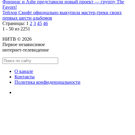
Финнеас и Ashe представили новый проект — группу The
Favors!
Тейлор Свифт официально выкупила мастер-треки своих
первых шести альбомов
Страницы:
1
2
3
45
46
1 - 50 из 2251
НИТВ © 2026
Первое независимое
интернет-телевидение
О канале
Контакты
Политика конфиденциальности