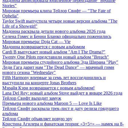
Мадонна анонсировала юбилейное переиздание “Bedtime
Stories”
Мировая премьера клипа Тейлор Свифт — "The Fate of
Ophelia"
Taylor Swift выпустила четыре новые версии альбома "The
Life of a Showgirl"
Мадонна раскрыла детали нового альбома 2026 года
Селена Гомес и Бенни Бланко официально поженились
Мировая премьера: Doja Cat — Vie
Мадонна возвращается с новым альбомом
Cardi B выпускает новый альбом "Am I The Drama?"
Twenty One Pilots представили новый альбом "Breach"
Мировая премьера студийного альбома Эда Ширана "Play"
Леди Гага дарит нам "The Dead Dance" — мрачный гимн
нового сезона "Wednesday"
Fifth Harmony впервые за семь лет воссоединились и
выступили на концерте Jonas Brothers
Мэрайя Кэри возвращается с новым альбомом!
Lana Del Rey: новый альбом Stove выйдет в январе 2026 года
Тейлор Свифт выходит замуж
Премьера нового альбома Maroon 5 — Love Is Like
Тейлор Свифт раскрыла трек-лист и дату релиза грядущего
альбома
Тейлор Свифт объявляет новую эру
Кристина Агилера и фанатская теория: «3+5=» — намек на 8-