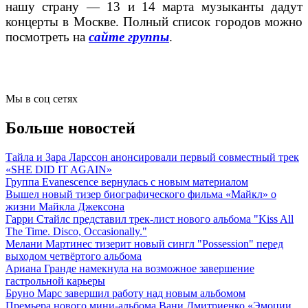
нашу страну — 13 и 14 марта музыканты дадут
концерты в Москве. Полный список городов можно
посмотреть на
сайте группы
.
Мы в соц сетях
Больше новостей
Тайла и Зара Ларссон анонсировали первый совместный трек
«SHE DID IT AGAIN»
Группа Evanescence вернулась с новым материалом
Вышел новый тизер биографического фильма «Майкл» о
жизни Майкла Джексона
Гарри Стайлс представил трек-лист нового альбома "Kiss All
The Time. Disco, Occasionally."
Мелани Мартинес тизерит новый сингл "Possession" перед
выходом четвёртого альбома
Ариана Гранде намекнула на возможное завершение
гастрольной карьеры
Бруно Марс завершил работу над новым альбомом
Премьера нового мини-альбома Вани Дмитриенко «Эмоции