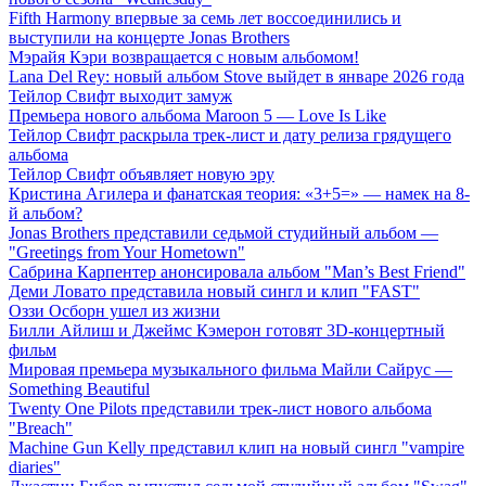
Fifth Harmony впервые за семь лет воссоединились и
выступили на концерте Jonas Brothers
Мэрайя Кэри возвращается с новым альбомом!
Lana Del Rey: новый альбом Stove выйдет в январе 2026 года
Тейлор Свифт выходит замуж
Премьера нового альбома Maroon 5 — Love Is Like
Тейлор Свифт раскрыла трек-лист и дату релиза грядущего
альбома
Тейлор Свифт объявляет новую эру
Кристина Агилера и фанатская теория: «3+5=» — намек на 8-
й альбом?
Jonas Brothers представили седьмой студийный альбом —
"Greetings from Your Hometown"
Сабрина Карпентер анонсировала альбом "Man’s Best Friend"
Деми Ловато представила новый сингл и клип "FAST"
Оззи Осборн ушел из жизни
Билли Айлиш и Джеймс Кэмерон готовят 3D-концертный
фильм
Мировая премьера музыкального фильма Майли Сайрус —
Something Beautiful
Twenty One Pilots представили трек-лист нового альбома
"Breach"
Machine Gun Kelly представил клип на новый сингл "vampire
diaries"