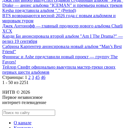
Джастин Бибер выпустил седьмой студийный альбом "Swag"
Drake — анонс альбома "ICEMAN" и премьера новых треков
Kesha представила альбом "." (Period)
BTS возвращаются весной 2026 года с новым альбомом и
мировым туром
Джек Антонофф — главный продюсер нового альбома Charli
XCX
Карди Би анонсировала второй альбом "Am I The Drama?" —
релиз 19 сентября
Сабрина Карпентер анонсировала новый альбом “Man’s Best
Friend”
Финнеас и Ashe представили новый проект — группу The
Favors!
Тейлор Свифт официально выкупила мастер-треки своих
первых шести альбомов
Страницы:
1
2
3
45
46
1 - 50 из 2251
НИТВ © 2026
Первое независимое
интернет-телевидение
О канале
Контакты