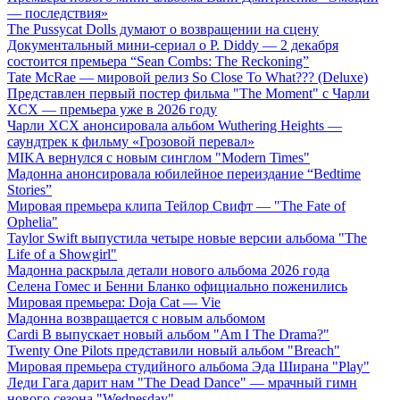
— последствия»
The Pussycat Dolls думают о возвращении на сцену
Документальный мини-сериал о P. Diddy — 2 декабря
состоится премьера “Sean Combs: The Reckoning”
Tate McRae — мировой релиз So Close To What??? (Deluxe)
Представлен первый постер фильма "The Moment" с Чарли
XCX — премьера уже в 2026 году
Чарли XCX анонсировала альбом Wuthering Heights —
саундтрек к фильму «Грозовой перевал»
MIKA вернулся с новым синглом "Modern Times"
Мадонна анонсировала юбилейное переиздание “Bedtime
Stories”
Мировая премьера клипа Тейлор Свифт — "The Fate of
Ophelia"
Taylor Swift выпустила четыре новые версии альбома "The
Life of a Showgirl"
Мадонна раскрыла детали нового альбома 2026 года
Селена Гомес и Бенни Бланко официально поженились
Мировая премьера: Doja Cat — Vie
Мадонна возвращается с новым альбомом
Cardi B выпускает новый альбом "Am I The Drama?"
Twenty One Pilots представили новый альбом "Breach"
Мировая премьера студийного альбома Эда Ширана "Play"
Леди Гага дарит нам "The Dead Dance" — мрачный гимн
нового сезона "Wednesday"