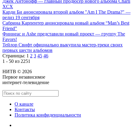
Джек Антонофф — главный продюсер нового альбома Charli
XCX
Карди Би анонсировала второй альбом "Am I The Drama?" —
релиз 19 сентября
Сабрина Карпентер анонсировала новый альбом “Man’s Best
Friend”
Финнеас и Ashe представили новый проект — группу The
Favors!
Тейлор Свифт официально выкупила мастер-треки своих
первых шести альбомов
Страницы:
1
2
3
45
46
1 - 50 из 2251
НИТВ © 2026
Первое независимое
интернет-телевидение
О канале
Контакты
Политика конфиденциальности