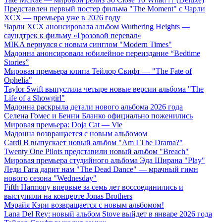
Представлен первый постер фильма "The Moment" с Чарли
XCX — премьера уже в 2026 году
Чарли XCX анонсировала альбом Wuthering Heights —
саундтрек к фильму «Грозовой перевал»
MIKA вернулся с новым синглом "Modern Times"
Мадонна анонсировала юбилейное переиздание “Bedtime
Stories”
Мировая премьера клипа Тейлор Свифт — "The Fate of
Ophelia"
Taylor Swift выпустила четыре новые версии альбома "The
Life of a Showgirl"
Мадонна раскрыла детали нового альбома 2026 года
Селена Гомес и Бенни Бланко официально поженились
Мировая премьера: Doja Cat — Vie
Мадонна возвращается с новым альбомом
Cardi B выпускает новый альбом "Am I The Drama?"
Twenty One Pilots представили новый альбом "Breach"
Мировая премьера студийного альбома Эда Ширана "Play"
Леди Гага дарит нам "The Dead Dance" — мрачный гимн
нового сезона "Wednesday"
Fifth Harmony впервые за семь лет воссоединились и
выступили на концерте Jonas Brothers
Мэрайя Кэри возвращается с новым альбомом!
Lana Del Rey: новый альбом Stove выйдет в январе 2026 года