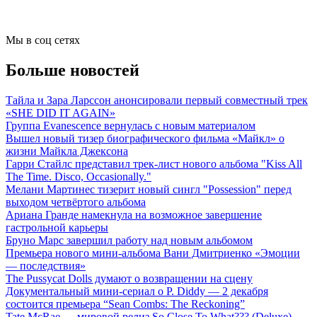
Мы в соц сетях
Больше новостей
Тайла и Зара Ларссон анонсировали первый совместный трек
«SHE DID IT AGAIN»
Группа Evanescence вернулась с новым материалом
Вышел новый тизер биографического фильма «Майкл» о
жизни Майкла Джексона
Гарри Стайлс представил трек-лист нового альбома "Kiss All
The Time. Disco, Occasionally."
Мелани Мартинес тизерит новый сингл "Possession" перед
выходом четвёртого альбома
Ариана Гранде намекнула на возможное завершение
гастрольной карьеры
Бруно Марс завершил работу над новым альбомом
Премьера нового мини-альбома Вани Дмитриенко «Эмоции
— последствия»
The Pussycat Dolls думают о возвращении на сцену
Документальный мини-сериал о P. Diddy — 2 декабря
состоится премьера “Sean Combs: The Reckoning”
Tate McRae — мировой релиз So Close To What??? (Deluxe)