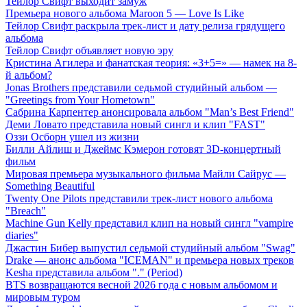
Тейлор Свифт выходит замуж
Премьера нового альбома Maroon 5 — Love Is Like
Тейлор Свифт раскрыла трек-лист и дату релиза грядущего
альбома
Тейлор Свифт объявляет новую эру
Кристина Агилера и фанатская теория: «3+5=» — намек на 8-
й альбом?
Jonas Brothers представили седьмой студийный альбом —
"Greetings from Your Hometown"
Сабрина Карпентер анонсировала альбом "Man’s Best Friend"
Деми Ловато представила новый сингл и клип "FAST"
Оззи Осборн ушел из жизни
Билли Айлиш и Джеймс Кэмерон готовят 3D-концертный
фильм
Мировая премьера музыкального фильма Майли Сайрус —
Something Beautiful
Twenty One Pilots представили трек-лист нового альбома
"Breach"
Machine Gun Kelly представил клип на новый сингл "vampire
diaries"
Джастин Бибер выпустил седьмой студийный альбом "Swag"
Drake — анонс альбома "ICEMAN" и премьера новых треков
Kesha представила альбом "." (Period)
BTS возвращаются весной 2026 года с новым альбомом и
мировым туром