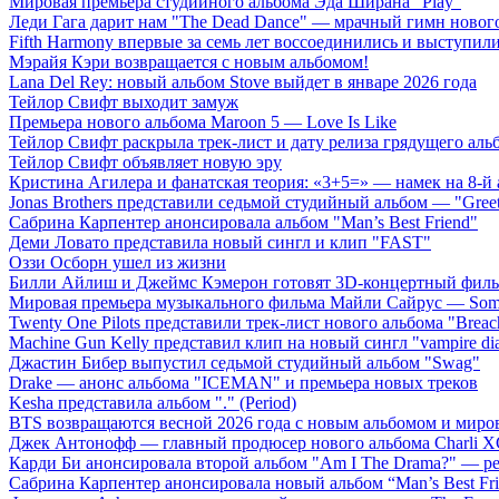
Мировая премьера студийного альбома Эда Ширана "Play"
Леди Гага дарит нам "The Dead Dance" — мрачный гимн нового
Fifth Harmony впервые за семь лет воссоединились и выступили 
Мэрайя Кэри возвращается с новым альбомом!
Lana Del Rey: новый альбом Stove выйдет в январе 2026 года
Тейлор Свифт выходит замуж
Премьера нового альбома Maroon 5 — Love Is Like
Тейлор Свифт раскрыла трек-лист и дату релиза грядущего аль
Тейлор Свифт объявляет новую эру
Кристина Агилера и фанатская теория: «3+5=» — намек на 8-й
Jonas Brothers представили седьмой студийный альбом — "Gree
Сабрина Карпентер анонсировала альбом "Man’s Best Friend"
Деми Ловато представила новый сингл и клип "FAST"
Оззи Осборн ушел из жизни
Билли Айлиш и Джеймс Кэмерон готовят 3D-концертный фил
Мировая премьера музыкального фильма Майли Сайрус — Somet
Twenty One Pilots представили трек-лист нового альбома "Breac
Machine Gun Kelly представил клип на новый сингл "vampire dia
Джастин Бибер выпустил седьмой студийный альбом "Swag"
Drake — анонс альбома "ICEMAN" и премьера новых треков
Kesha представила альбом "." (Period)
BTS возвращаются весной 2026 года с новым альбомом и мир
Джек Антонофф — главный продюсер нового альбома Charli 
Карди Би анонсировала второй альбом "Am I The Drama?" — ре
Сабрина Карпентер анонсировала новый альбом “Man’s Best Fr