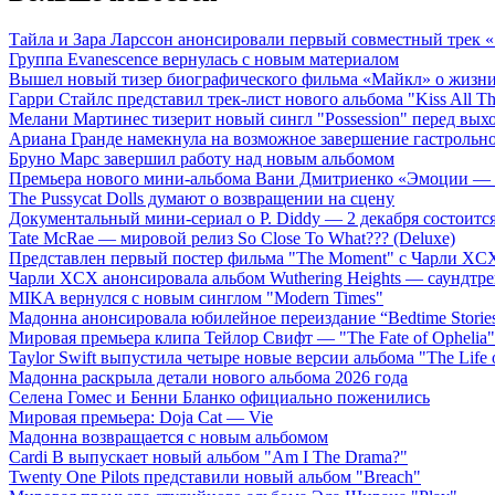
Тайла и Зара Ларссон анонсировали первый совместный трек
Группа Evanescence вернулась с новым материалом
Вышел новый тизер биографического фильма «Майкл» о жизн
Гарри Стайлс представил трек-лист нового альбома "Kiss All The
Мелани Мартинес тизерит новый сингл "Possession" перед вых
Ариана Гранде намекнула на возможное завершение гастрольн
Бруно Марс завершил работу над новым альбомом
Премьера нового мини-альбома Вани Дмитриенко «Эмоции — 
The Pussycat Dolls думают о возвращении на сцену
Документальный мини-сериал о P. Diddy — 2 декабря состоится
Tate McRae — мировой релиз So Close To What??? (Deluxe)
Представлен первый постер фильма "The Moment" с Чарли XCX
Чарли XCX анонсировала альбом Wuthering Heights — саундтре
MIKA вернулся с новым синглом "Modern Times"
Мадонна анонсировала юбилейное переиздание “Bedtime Storie
Мировая премьера клипа Тейлор Свифт — "The Fate of Ophelia"
Taylor Swift выпустила четыре новые версии альбома "The Life o
Мадонна раскрыла детали нового альбома 2026 года
Селена Гомес и Бенни Бланко официально поженились
Мировая премьера: Doja Cat — Vie
Мадонна возвращается с новым альбомом
Cardi B выпускает новый альбом "Am I The Drama?"
Twenty One Pilots представили новый альбом "Breach"