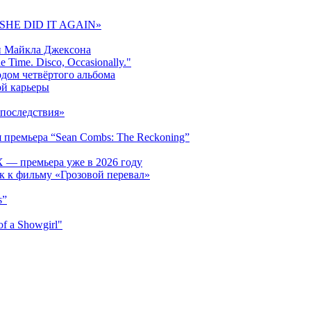
 «SHE DID IT AGAIN»
и Майкла Джексона
 Time. Disco, Occasionally."
одом четвёртого альбома
ой карьеры
последствия»
 премьера “Sean Combs: The Reckoning”
 — премьера уже в 2026 году
к к фильму «Грозовой перевал»
s”
f a Showgirl"