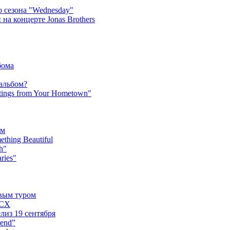
 сезона "Wednesday"
на концерте Jonas Brothers
бома
 альбом?
tings from Your Hometown"
ьм
hing Beautiful
h"
ries"
овым туром
XCX
лиз 19 сентября
iend”