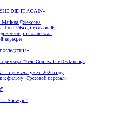
 «SHE DID IT AGAIN»
и Майкла Джексона
 Time. Disco, Occasionally."
одом четвёртого альбома
ой карьеры
последствия»
 премьера “Sean Combs: The Reckoning”
 — премьера уже в 2026 году
к к фильму «Грозовой перевал»
s”
f a Showgirl"