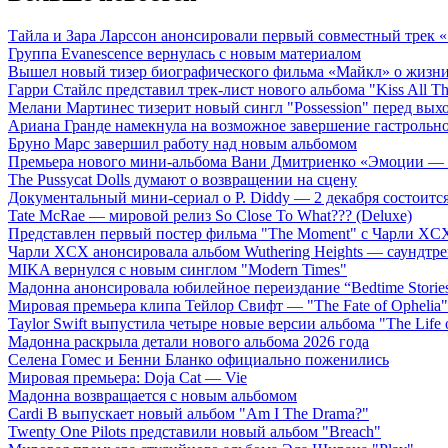
Тайла и Зара Ларссон анонсировали первый совместный трек
Группа Evanescence вернулась с новым материалом
Вышел новый тизер биографического фильма «Майкл» о жизн
Гарри Стайлс представил трек-лист нового альбома "Kiss All The
Мелани Мартинес тизерит новый сингл "Possession" перед вых
Ариана Гранде намекнула на возможное завершение гастрольн
Бруно Марс завершил работу над новым альбомом
Премьера нового мини-альбома Вани Дмитриенко «Эмоции — 
The Pussycat Dolls думают о возвращении на сцену
Документальный мини-сериал о P. Diddy — 2 декабря состоится
Tate McRae — мировой релиз So Close To What??? (Deluxe)
Представлен первый постер фильма "The Moment" с Чарли XCX
Чарли XCX анонсировала альбом Wuthering Heights — саундтре
MIKA вернулся с новым синглом "Modern Times"
Мадонна анонсировала юбилейное переиздание “Bedtime Storie
Мировая премьера клипа Тейлор Свифт — "The Fate of Ophelia"
Taylor Swift выпустила четыре новые версии альбома "The Life o
Мадонна раскрыла детали нового альбома 2026 года
Селена Гомес и Бенни Бланко официально поженились
Мировая премьера: Doja Cat — Vie
Мадонна возвращается с новым альбомом
Cardi B выпускает новый альбом "Am I The Drama?"
Twenty One Pilots представили новый альбом "Breach"