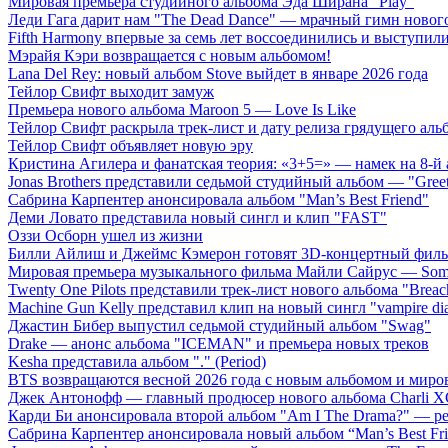
Мировая премьера студийного альбома Эда Ширана "Play"
Леди Гага дарит нам "The Dead Dance" — мрачный гимн нового
Fifth Harmony впервые за семь лет воссоединились и выступили 
Мэрайя Кэри возвращается с новым альбомом!
Lana Del Rey: новый альбом Stove выйдет в январе 2026 года
Тейлор Свифт выходит замуж
Премьера нового альбома Maroon 5 — Love Is Like
Тейлор Свифт раскрыла трек-лист и дату релиза грядущего аль
Тейлор Свифт объявляет новую эру
Кристина Агилера и фанатская теория: «3+5=» — намек на 8-й
Jonas Brothers представили седьмой студийный альбом — "Gree
Сабрина Карпентер анонсировала альбом "Man’s Best Friend"
Деми Ловато представила новый сингл и клип "FAST"
Оззи Осборн ушел из жизни
Билли Айлиш и Джеймс Кэмерон готовят 3D-концертный фил
Мировая премьера музыкального фильма Майли Сайрус — Somet
Twenty One Pilots представили трек-лист нового альбома "Breac
Machine Gun Kelly представил клип на новый сингл "vampire dia
Джастин Бибер выпустил седьмой студийный альбом "Swag"
Drake — анонс альбома "ICEMAN" и премьера новых треков
Kesha представила альбом "." (Period)
BTS возвращаются весной 2026 года с новым альбомом и мир
Джек Антонофф — главный продюсер нового альбома Charli 
Карди Би анонсировала второй альбом "Am I The Drama?" — ре
Сабрина Карпентер анонсировала новый альбом “Man’s Best Fr