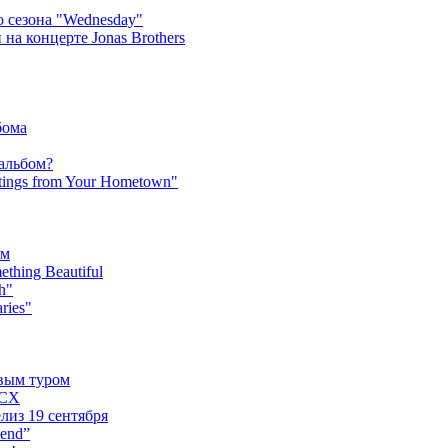
 сезона "Wednesday"
на концерте Jonas Brothers
бома
 альбом?
tings from Your Hometown"
ьм
hing Beautiful
h"
ries"
овым туром
XCX
лиз 19 сентября
iend”