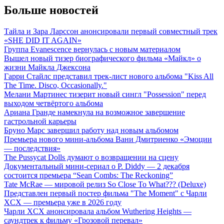
Больше новостей
Тайла и Зара Ларссон анонсировали первый совместный трек
«SHE DID IT AGAIN»
Группа Evanescence вернулась с новым материалом
Вышел новый тизер биографического фильма «Майкл» о
жизни Майкла Джексона
Гарри Стайлс представил трек-лист нового альбома "Kiss All
The Time. Disco, Occasionally."
Мелани Мартинес тизерит новый сингл "Possession" перед
выходом четвёртого альбома
Ариана Гранде намекнула на возможное завершение
гастрольной карьеры
Бруно Марс завершил работу над новым альбомом
Премьера нового мини-альбома Вани Дмитриенко «Эмоции
— последствия»
The Pussycat Dolls думают о возвращении на сцену
Документальный мини-сериал о P. Diddy — 2 декабря
состоится премьера “Sean Combs: The Reckoning”
Tate McRae — мировой релиз So Close To What??? (Deluxe)
Представлен первый постер фильма "The Moment" с Чарли
XCX — премьера уже в 2026 году
Чарли XCX анонсировала альбом Wuthering Heights —
саундтрек к фильму «Грозовой перевал»