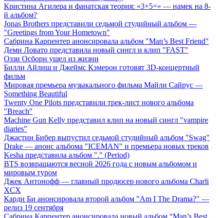
Кристина Агилера и фанатская теория: «3+5=» — намек на 8-
й альбом?
Jonas Brothers представили седьмой студийный альбом —
"Greetings from Your Hometown"
Сабрина Карпентер анонсировала альбом "Man’s Best Friend"
Деми Ловато представила новый сингл и клип "FAST"
Оззи Осборн ушел из жизни
Билли Айлиш и Джеймс Кэмерон готовят 3D-концертный
фильм
Мировая премьера музыкального фильма Майли Сайрус —
Something Beautiful
Twenty One Pilots представили трек-лист нового альбома
"Breach"
Machine Gun Kelly представил клип на новый сингл "vampire
diaries"
Джастин Бибер выпустил седьмой студийный альбом "Swag"
Drake — анонс альбома "ICEMAN" и премьера новых треков
Kesha представила альбом "." (Period)
BTS возвращаются весной 2026 года с новым альбомом и
мировым туром
Джек Антонофф — главный продюсер нового альбома Charli
XCX
Карди Би анонсировала второй альбом "Am I The Drama?" —
релиз 19 сентября
Сабрина Карпентер анонсировала новый альбом “Man’s Best