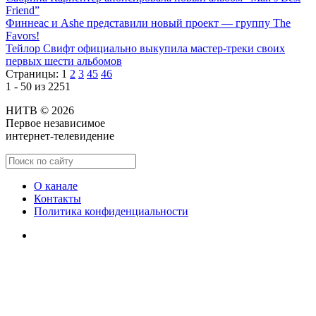
Friend”
Финнеас и Ashe представили новый проект — группу The
Favors!
Тейлор Свифт официально выкупила мастер-треки своих
первых шести альбомов
Страницы:
1
2
3
45
46
1 - 50 из 2251
НИТВ © 2026
Первое независимое
интернет-телевидение
О канале
Контакты
Политика конфиденциальности