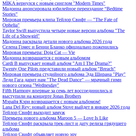
MIKA вернулся с новым синглом "Modern Times"
Мадонна анонсировала юбилейное переиздание “Bedtime
Stories”
Мировая премьера клипа Тейлор Свифт — "The Fate of
Ophelia"
Taylor Swift выпустила четыре новые версии альбома "The
Life of a Showgirl"
Мадонна раскрыла детали нового альбома 2026 года
Селена Гомес и Бенни Бланко официально поженились
Мировая премьера: Doja Cat — Vie
Мадонна возвращается с новым альбомом
Cardi B выпускает новый альбом "Am I The Drama?"
Twenty One Pilots представили новый альбом "Breach"
Мировая премьера студийного альбома Эда Ширана "Play"
Леди Гага дарит нам "The Dead Dance" — мрачный гимн
нового сезона "Wednesday"
Fifth Harmony впервые за семь лет воссоединились и
выступили на концерте Jonas Brothers
Мэрайя Кэри возвращается с новым альбомом!
Lana Del Rey: новый альбом Stove выйдет в январе 2026 года
Тейлор Свифт выходит замуж
Премьера нового альбома Maroon 5 — Love Is Like
Тейлор Свифт раскрыла трек-лист и дату релиза грядущего
альбома
Тейлор Свифт объявляет новую эру