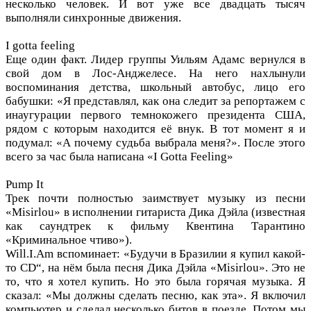
несколько человек. И вот уже все двадцать тысяч
выполняли синхронные движения.
I gotta feeling
Еще один факт. Лидер группы Уильям Адамс вернулся в
свой дом в Лос-Анджелесе. На него нахлынули
воспоминания детства, школьный автобус, лицо его
бабушки: «Я представлял, как она следит за репортажем с
инаугурации первого темнокожего президента США,
рядом с которым находится её внук. В тот момент я и
подумал: «А почему судьба выбрала меня?». После этого
всего за час была написана «I Gotta Feeling»
Pump It
Трек почти полностью заимствует музыку из песни
«Misirlou» в исполнении гитариста Дика Дэйла (известная
как саундтрек к фильму Квентина Тарантино
«Криминальное чтиво»).
Will.I.Am вспоминает: «Будучи в Бразилии я купил какой-
то CD“, на нём была песня Дика Дэйла «Misirlou». Это не
то, что я хотел купить. Но это была горячая музыка. Я
сказал: «Мы должны сделать песню, как эта». Я включил
компьютер и сделал несколько битов в поезде. Потом мы