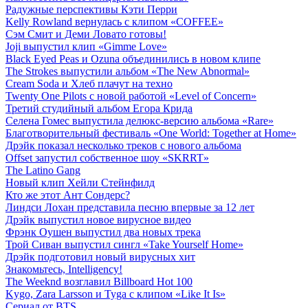
Радужные перспективы Кэти Перри
Kelly Rowland вернулась с клипом «COFFEE»
Сэм Смит и Деми Ловато готовы!
Joji выпустил клип «Gimme Love»
Black Eyed Peas и Ozuna объединились в новом клипе
The Strokes выпустили альбом «The New Abnormal»
Cream Soda и Хлеб плачут на техно
Twenty One Pilots с новой работой «Level of Concern»
Третий студийный альбом Егора Крида
Селена Гомес выпустила делюкс-версию альбома «Rare»
Благотворительный фестиваль «One World: Together at Home»
Дрэйк показал несколько треков с нового альбома
Offset запустил собственное шоу «SKRRT»
The Latino Gang
Новый клип Хейли Стейнфилд
Кто же этот Ант Сондерс?
Линдси Лохан представила песню впервые за 12 лет
Дрэйк выпустил новое вирусное видео
Фрэнк Оушен выпустил два новых трека
Трой Сиван выпустил сингл «Take Yourself Home»
Дрэйк подготовил новый вирусных хит
Знакомьтесь, Intelligency!
The Weeknd возглавил Billboard Hot 100
Kygo, Zara Larsson и Tyga с клипом «Like It Is»
Сериал от BTS