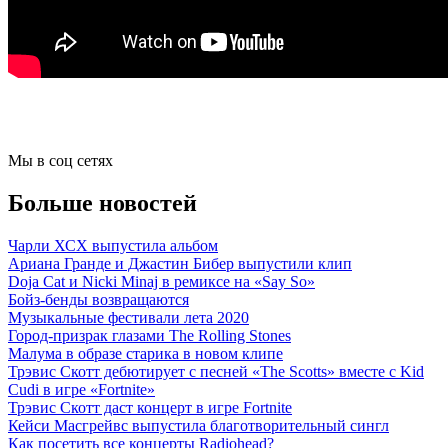
Мы в соц сетях
Больше новостей
Чарли ХСХ выпустила альбом
Ариана Гранде и Джастин Бибер выпустили клип
Doja Cat и Nicki Minaj в ремиксе на «Say So»
Бойз-бенды возвращаются
Музыкальные фестивали лета 2020
Город-призрак глазами The Rolling Stones
Малума в образе старика в новом клипе
Трэвис Скотт дебютирует с песней «The Scotts» вместе с Kid
Cudi в игре «Fortnite»
Трэвис Скотт даст концерт в игре Fortnite
Кейси Масгрейвс выпустила благотворительный сингл
Как посетить все концерты Radiohead?