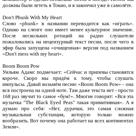
должны были лететь в Токио, и я закончил уже в самолёте.
Don't Phunk With My Heart
Слово «phunk» в названии переводится как «играть».
Однако на сленге оно имеет менее культурное значение.
После нескольких ротаций на радио слушатели
пожаловались на нецензурный текст песни, после чего в
эфир была запущена «очищенная» версия под названием
«Don't mess with my heart».
Boom Boom Pow
Уильям Адамс подмечает: «Сейчас и припевы становятся
короче. Скоро мы придём к тому, чтобы слушать
импульсы. Давай возьмём песню «Boom Boom Pow» - она
вся построена на одной ноте. Там даже текста нет - просто
168 раз звучит то самое «бум!». Многие говорят: «Вся эта
музычка "The Black Eyed Peas" такая примитивная». А я
думаю про себя: «Нет, дурачки, это самая сложная
музыкальная субстанция, которую только можно
вообразить. Вот почему она работает на всех континентах
Земли».