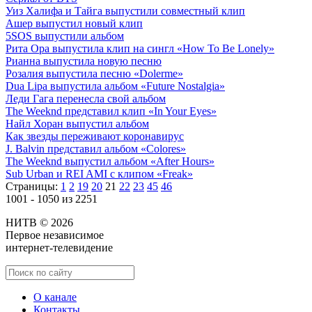
Уиз Халифа и Тайга выпустили совместный клип
Ашер выпустил новый клип
5SOS выпустили альбом
Рита Ора выпустила клип на сингл «How To Be Lonely»
Рианна выпустила новую песню
Розалия выпустила песню «Dolerme»
Dua Lipa выпустила альбом «Future Nostalgia»
Леди Гага перенесла свой альбом
The Weeknd представил клип «In Your Eyes»
Найл Хоран выпустил альбом
Как звезды переживают коронавирус
J. Balvin представил альбом «Colores»
The Weeknd выпустил альбом «After Hours»
Sub Urban и REI AMI с клипом «Freak»
Страницы:
1
2
19
20
21
22
23
45
46
1001 - 1050 из 2251
НИТВ © 2026
Первое независимое
интернет-телевидение
О канале
Контакты