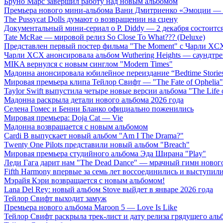
Бруно Марс завершил работу над новым альбомом
Премьера нового мини-альбома Вани Дмитриенко «Эмоции — 
The Pussycat Dolls думают о возвращении на сцену
Документальный мини-сериал о P. Diddy — 2 декабря состоится
Tate McRae — мировой релиз So Close To What??? (Deluxe)
Представлен первый постер фильма "The Moment" с Чарли XCX
Чарли XCX анонсировала альбом Wuthering Heights — саундтре
MIKA вернулся с новым синглом "Modern Times"
Мадонна анонсировала юбилейное переиздание “Bedtime Storie
Мировая премьера клипа Тейлор Свифт — "The Fate of Ophelia"
Taylor Swift выпустила четыре новые версии альбома "The Life o
Мадонна раскрыла детали нового альбома 2026 года
Селена Гомес и Бенни Бланко официально поженились
Мировая премьера: Doja Cat — Vie
Мадонна возвращается с новым альбомом
Cardi B выпускает новый альбом "Am I The Drama?"
Twenty One Pilots представили новый альбом "Breach"
Мировая премьера студийного альбома Эда Ширана "Play"
Леди Гага дарит нам "The Dead Dance" — мрачный гимн нового
Fifth Harmony впервые за семь лет воссоединились и выступили 
Мэрайя Кэри возвращается с новым альбомом!
Lana Del Rey: новый альбом Stove выйдет в январе 2026 года
Тейлор Свифт выходит замуж
Премьера нового альбома Maroon 5 — Love Is Like
Тейлор Свифт раскрыла трек-лист и дату релиза грядущего аль