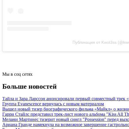
Публикация от Kwot3ss (@kwo
Мы в соц сетях
Больше новостей
Тайла и Зара Ларссон анонсировали первый совместный трек
Группа Evanescence вернулась с новым материалом
Вышел новый тизер биографического фильма «Майкл» о жизн
Гарри Стайлс представил трек-лист нового альбома "Kiss All The
Мелани Мартинес тизерит новый сингл "Possession" перед вых
Ариана Гранде намекнула на возможное завершение гастрольн