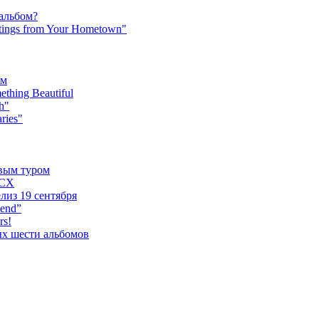
 альбом?
tings from Your Hometown"
ьм
hing Beautiful
h"
ries"
овым туром
XCX
лиз 19 сентября
iend”
rs!
ых шести альбомов