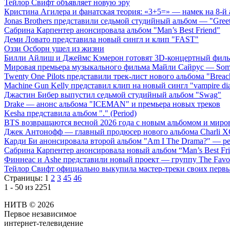
Тейлор Свифт объявляет новую эру
Кристина Агилера и фанатская теория: «3+5=» — намек на 8-й
Jonas Brothers представили седьмой студийный альбом — "Gree
Сабрина Карпентер анонсировала альбом "Man’s Best Friend"
Деми Ловато представила новый сингл и клип "FAST"
Оззи Осборн ушел из жизни
Билли Айлиш и Джеймс Кэмерон готовят 3D-концертный фил
Мировая премьера музыкального фильма Майли Сайрус — Somet
Twenty One Pilots представили трек-лист нового альбома "Breac
Machine Gun Kelly представил клип на новый сингл "vampire dia
Джастин Бибер выпустил седьмой студийный альбом "Swag"
Drake — анонс альбома "ICEMAN" и премьера новых треков
Kesha представила альбом "." (Period)
BTS возвращаются весной 2026 года с новым альбомом и мир
Джек Антонофф — главный продюсер нового альбома Charli 
Карди Би анонсировала второй альбом "Am I The Drama?" — ре
Сабрина Карпентер анонсировала новый альбом “Man’s Best Fr
Финнеас и Ashe представили новый проект — группу The Favo
Тейлор Свифт официально выкупила мастер-треки своих перв
Страницы:
1
2
3
45
46
1 - 50 из 2251
НИТВ © 2026
Первое независимое
интернет-телевидение