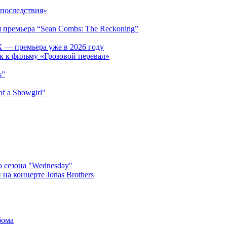
последствия»
 премьера “Sean Combs: The Reckoning”
 — премьера уже в 2026 году
к к фильму «Грозовой перевал»
s”
f a Showgirl"
 сезона "Wednesday"
на концерте Jonas Brothers
бома