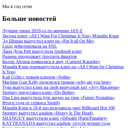
Мы в соц сетях
Больше новостей
Лучшие треки 2019-го по мнению JAY-Z
Звезды поют «All I Want For Christmas Is You» Мэрайи Кэри
Эд Ширан выпустил клип на «Put It all On Me»
Lizzo дебютировала на SNL
Лана Дель Рей выпустила тройной клип
Рианна продолжает троллить фанатов
Билли Айлиш появилась в шоу «Carpool Karaoke»
Мэрайя Кэри перевыпустила клип на «All I Want for Christmas
Is You»
Kali Uchis с новым клипом «Solita»
Machine Gun Kelly поделился треком «why are you here»
Tyga выпустил клип на свой вирусный хит «Ayy Macarena»
Stormzy представил клип «Do Better»
Dua Lipa выпустила lyric-видео на трек «Future Nostalgia»
Итоги года от сервиса Spotify
Мэрайя Кэри в 19-й раз возглавила чарт Billboard Hot 100
Stormzy выпустил альбом «Heavy Is The Head»
SHANGUY выпустили клип «Désolée (Paris/Paname)»
KAYTRANADA выпустил альбом, спустя четыре года