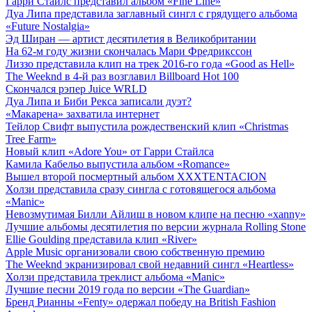
Гарри Стайлс представил альбом «Fine Line»
Дуа Липа представила заглавный сингл с грядущего альбома
«Future Nostalgia»
Эд Ширан — артист десятилетия в Великобритании
На 62-м году жизни скончалась Мари Фредрикссон
Лиззо представила клип на трек 2016-го года «Good as Hell»
The Weeknd в 4-й раз возглавил Billboard Hot 100
Скончался рэпер Juice WRLD
Дуа Липа и Биби Рекса записали дуэт?
«Макарена» захватила интернет
Тейлор Свифт выпустила рождественский клип «Christmas
Tree Farm»
Новый клип «Adore You» от Гарри Стайлса
Камила Кабельо выпустила альбом «Romance»
Вышел второй посмертный альбом XXXTENTACION
Холзи представила сразу сингла с готовящегося альбома
«Manic»
Невозмутимая Билли Айлиш в новом клипе на песню «xanny»
Лучшие альбомы десятилетия по версии журнала Rolling Stone
Ellie Goulding представила клип «River»
Apple Music организовали свою собственную премию
The Weeknd экранизировал свой недавний сингл «Heartless»
Холзи представила треклист альбома «Manic»
Лучшие песни 2019 года по версии «The Guardian»
Бренд Рианны «Fenty» одержал победу на British Fashion