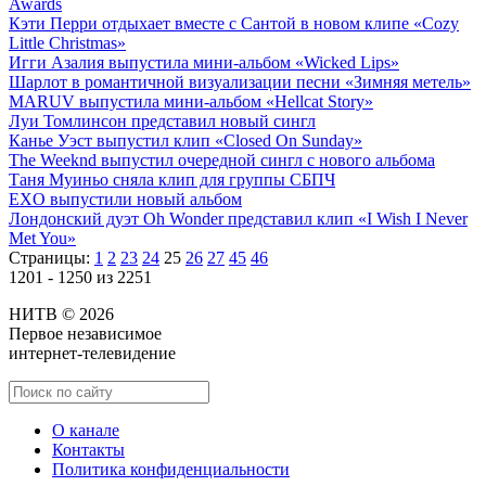
Awards
Кэти Перри отдыхает вместе с Сантой в новом клипе «Cozy
Little Christmas»
Игги Азалия выпустила мини-альбом «Wicked Lips»
Шарлот в романтичной визуализации песни «Зимняя метель»
MARUV выпустила мини-альбом «Hellcat Story»
Луи Томлинсон представил новый сингл
Канье Уэст выпустил клип «Closed On Sunday»
The Weeknd выпустил очередной сингл с нового альбома
Таня Муиньо сняла клип для группы СБПЧ
EXO выпустили новый альбом
Лондонский дуэт Oh Wonder представил клип «I Wish I Never
Met You»
Страницы:
1
2
23
24
25
26
27
45
46
1201 - 1250 из 2251
НИТВ © 2026
Первое независимое
интернет-телевидение
О канале
Контакты
Политика конфиденциальности