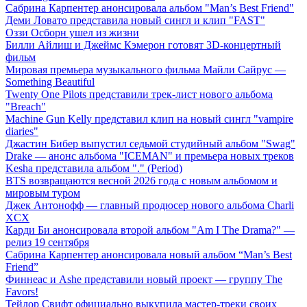
Сабрина Карпентер анонсировала альбом "Man’s Best Friend"
Деми Ловато представила новый сингл и клип "FAST"
Оззи Осборн ушел из жизни
Билли Айлиш и Джеймс Кэмерон готовят 3D-концертный
фильм
Мировая премьера музыкального фильма Майли Сайрус —
Something Beautiful
Twenty One Pilots представили трек-лист нового альбома
"Breach"
Machine Gun Kelly представил клип на новый сингл "vampire
diaries"
Джастин Бибер выпустил седьмой студийный альбом "Swag"
Drake — анонс альбома "ICEMAN" и премьера новых треков
Kesha представила альбом "." (Period)
BTS возвращаются весной 2026 года с новым альбомом и
мировым туром
Джек Антонофф — главный продюсер нового альбома Charli
XCX
Карди Би анонсировала второй альбом "Am I The Drama?" —
релиз 19 сентября
Сабрина Карпентер анонсировала новый альбом “Man’s Best
Friend”
Финнеас и Ashe представили новый проект — группу The
Favors!
Тейлор Свифт официально выкупила мастер-треки своих