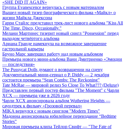
«SHE DID IT AGAIN»
Группа Evanescence вернулась с новым материалом
Вышел новый тизер биографического фильма «Майкл» о
жизни Майкла Джексона
Гарри Стайлс представил трек-лист нового альбома "Kiss All
The Time. Disco, Occasionally."
Мелани Мартинес тизерит новый сингл "Possession" перед
выходом четвёртого альбома
Ариана Гранде намекнула на возможное завершение
гастрольной карьеры
Бруно Марс завершил работу над новым альбомом
Премьера нового мини-альбома Вани Дмитриенко «Эмоции
— последствия»
The Pussycat Dolls думают о возвращении на сцену
Документальный мини-сериал о P. Diddy — 2 декабря
состоится премьера “Sean Combs: The Reckoning”
Tate McRae — мировой релиз So Close To What??? (Deluxe)
Представлен первый постер фильма "The Moment" с Чарли
XCX — премьера уже в 2026 году
Чарли XCX анонсировала альбом Wuthering Heights —
саундтрек к фильму «Грозовой перевал»
MIKA вернулся с новым синглом "Modern Times"
Мадонна анонсировала юбилейное переиздание “Bedtime
Stories”
Мировая премьера клипа Тейлор Свифт — "The Fate of