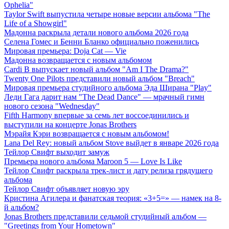
Ophelia"
Taylor Swift выпустила четыре новые версии альбома "The
Life of a Showgirl"
Мадонна раскрыла детали нового альбома 2026 года
Селена Гомес и Бенни Бланко официально поженились
Мировая премьера: Doja Cat — Vie
Мадонна возвращается с новым альбомом
Cardi B выпускает новый альбом "Am I The Drama?"
Twenty One Pilots представили новый альбом "Breach"
Мировая премьера студийного альбома Эда Ширана "Play"
Леди Гага дарит нам "The Dead Dance" — мрачный гимн
нового сезона "Wednesday"
Fifth Harmony впервые за семь лет воссоединились и
выступили на концерте Jonas Brothers
Мэрайя Кэри возвращается с новым альбомом!
Lana Del Rey: новый альбом Stove выйдет в январе 2026 года
Тейлор Свифт выходит замуж
Премьера нового альбома Maroon 5 — Love Is Like
Тейлор Свифт раскрыла трек-лист и дату релиза грядущего
альбома
Тейлор Свифт объявляет новую эру
Кристина Агилера и фанатская теория: «3+5=» — намек на 8-
й альбом?
Jonas Brothers представили седьмой студийный альбом —
"Greetings from Your Hometown"