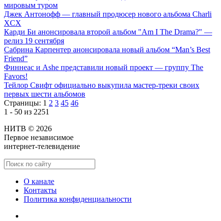
мировым туром
Джек Антонофф — главный продюсер нового альбома Charli
XCX
Карди Би анонсировала второй альбом "Am I The Drama?" —
релиз 19 сентября
Сабрина Карпентер анонсировала новый альбом “Man’s Best
Friend”
Финнеас и Ashe представили новый проект — группу The
Favors!
Тейлор Свифт официально выкупила мастер-треки своих
первых шести альбомов
Страницы:
1
2
3
45
46
1 - 50 из 2251
НИТВ © 2026
Первое независимое
интернет-телевидение
О канале
Контакты
Политика конфиденциальности