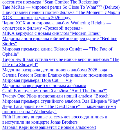
состоится премьера “Sean Combs: The Reckoning”
Tate McRae — мировой релиз So Close To What??? (Deluxe)
Представлен первый постер фильма "The Moment" с Чарли
XCX — премьера уже в 2026 году
Чарли XCX анонсировала альбом Wuthering Heights —
саундтрек к фильму «Грозовой перевал»
MIKA вернулся с новым синглом "Modern Times"
Мадонна анонсировала юбилейное переиздание “Bedtime
Stories”
Мировая премьера клипа Тейлор Свифт — "The Fate of
Ophelia"
Taylor Swift выпустила четыре новые версии альбома "The
Life of a Showgirl"
Мадонна раскрыла детали нового альбома 2026 года
Селена Гомес и Бенни Бланко официально поженились
Мировая премьера: Doja Cat — Vie
Мадонна возвращается с новым альбомом
Cardi B выпускает новый альбом "Am I The Drama?"
Twenty One Pilots представили новый альбом "Breach"
Мировая премьера студийного альбома Эда Ширана "Play"
Леди Гага дарит нам "The Dead Dance" — мрачный гимн
нового сезона "Wednesday"
Fifth Harmony впервые за семь лет воссоединились и
выступили на концерте Jonas Brothers
Мэрайя Кэри возвращается с новым альбомом!