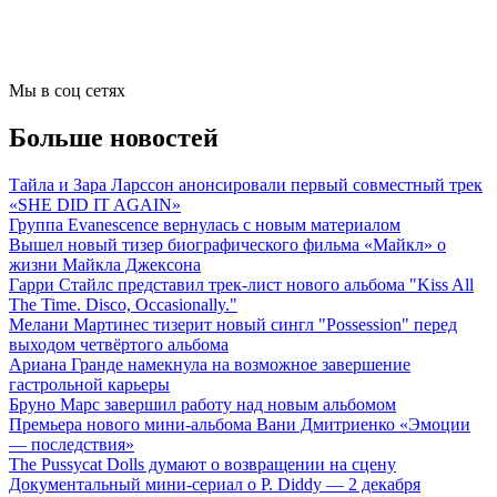
Мы в соц сетях
Больше новостей
Тайла и Зара Ларссон анонсировали первый совместный трек
«SHE DID IT AGAIN»
Группа Evanescence вернулась с новым материалом
Вышел новый тизер биографического фильма «Майкл» о
жизни Майкла Джексона
Гарри Стайлс представил трек-лист нового альбома "Kiss All
The Time. Disco, Occasionally."
Мелани Мартинес тизерит новый сингл "Possession" перед
выходом четвёртого альбома
Ариана Гранде намекнула на возможное завершение
гастрольной карьеры
Бруно Марс завершил работу над новым альбомом
Премьера нового мини-альбома Вани Дмитриенко «Эмоции
— последствия»
The Pussycat Dolls думают о возвращении на сцену
Документальный мини-сериал о P. Diddy — 2 декабря