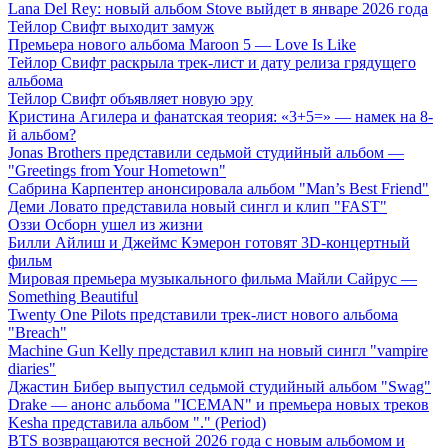
Lana Del Rey: новый альбом Stove выйдет в январе 2026 года
Тейлор Свифт выходит замуж
Премьера нового альбома Maroon 5 — Love Is Like
Тейлор Свифт раскрыла трек-лист и дату релиза грядущего
альбома
Тейлор Свифт объявляет новую эру
Кристина Агилера и фанатская теория: «3+5=» — намек на 8-
й альбом?
Jonas Brothers представили седьмой студийный альбом —
"Greetings from Your Hometown"
Сабрина Карпентер анонсировала альбом "Man’s Best Friend"
Деми Ловато представила новый сингл и клип "FAST"
Оззи Осборн ушел из жизни
Билли Айлиш и Джеймс Кэмерон готовят 3D-концертный
фильм
Мировая премьера музыкального фильма Майли Сайрус —
Something Beautiful
Twenty One Pilots представили трек-лист нового альбома
"Breach"
Machine Gun Kelly представил клип на новый сингл "vampire
diaries"
Джастин Бибер выпустил седьмой студийный альбом "Swag"
Drake — анонс альбома "ICEMAN" и премьера новых треков
Kesha представила альбом "." (Period)
BTS возвращаются весной 2026 года с новым альбомом и