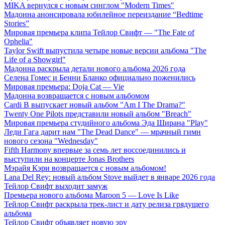
MIKA вернулся с новым синглом "Modern Times"
Мадонна анонсировала юбилейное переиздание “Bedtime
Stories”
Мировая премьера клипа Тейлор Свифт — "The Fate of
Ophelia"
Taylor Swift выпустила четыре новые версии альбома "The
Life of a Showgirl"
Мадонна раскрыла детали нового альбома 2026 года
Селена Гомес и Бенни Бланко официально поженились
Мировая премьера: Doja Cat — Vie
Мадонна возвращается с новым альбомом
Cardi B выпускает новый альбом "Am I The Drama?"
Twenty One Pilots представили новый альбом "Breach"
Мировая премьера студийного альбома Эда Ширана "Play"
Леди Гага дарит нам "The Dead Dance" — мрачный гимн
нового сезона "Wednesday"
Fifth Harmony впервые за семь лет воссоединились и
выступили на концерте Jonas Brothers
Мэрайя Кэри возвращается с новым альбомом!
Lana Del Rey: новый альбом Stove выйдет в январе 2026 года
Тейлор Свифт выходит замуж
Премьера нового альбома Maroon 5 — Love Is Like
Тейлор Свифт раскрыла трек-лист и дату релиза грядущего
альбома
Тейлор Свифт объявляет новую эру