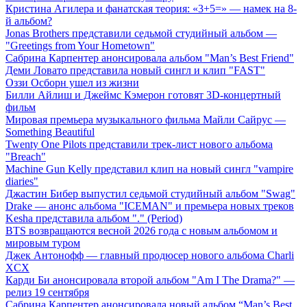
Кристина Агилера и фанатская теория: «3+5=» — намек на 8-
й альбом?
Jonas Brothers представили седьмой студийный альбом —
"Greetings from Your Hometown"
Сабрина Карпентер анонсировала альбом "Man’s Best Friend"
Деми Ловато представила новый сингл и клип "FAST"
Оззи Осборн ушел из жизни
Билли Айлиш и Джеймс Кэмерон готовят 3D-концертный
фильм
Мировая премьера музыкального фильма Майли Сайрус —
Something Beautiful
Twenty One Pilots представили трек-лист нового альбома
"Breach"
Machine Gun Kelly представил клип на новый сингл "vampire
diaries"
Джастин Бибер выпустил седьмой студийный альбом "Swag"
Drake — анонс альбома "ICEMAN" и премьера новых треков
Kesha представила альбом "." (Period)
BTS возвращаются весной 2026 года с новым альбомом и
мировым туром
Джек Антонофф — главный продюсер нового альбома Charli
XCX
Карди Би анонсировала второй альбом "Am I The Drama?" —
релиз 19 сентября
Сабрина Карпентер анонсировала новый альбом “Man’s Best