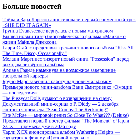
Больше новостей
Тайла и Зара Ларссон анонсировали первый совместный трек
«SHE DID IT AGAIN»
Группа Evanescence вернулась с новым материалом
Вышел новый тизер биографического фильма «Майкл» о
жизни Майкла Джексона
Гарри Стайлс представил трек-лист нового альбома "Kiss All
The Time. Disco, Occasionally."
Мелани Мартинес тизерит новый сингл "Possession" перед
выходом четвёртого альбома
Ариана Гранде намекнула на возможное завершение
гастрольной карьеры
Бруно Марс завершил работу над новым альбомом
Премьера нового мини-альбома Вани Дмитриенко «Эмоции
— последствия»
The Pussycat Dolls думают о возвращении на сцену
Документальный мини-сериал о P. Diddy — 2 декабря
состоится премьера “Sean Combs: The Reckoning”
Tate McRae — мировой релиз So Close To What??? (Deluxe)
Представлен первый постер фильма "The Moment" с Чарли
XCX — премьера уже в 2026 году
Чарли XCX анонсировала альбом Wuthering Heights —
саундтрек к фильму «Грозовой перевал»