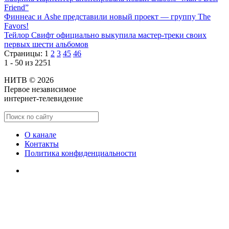
Friend”
Финнеас и Ashe представили новый проект — группу The
Favors!
Тейлор Свифт официально выкупила мастер-треки своих
первых шести альбомов
Страницы:
1
2
3
45
46
1 - 50 из 2251
НИТВ © 2026
Первое независимое
интернет-телевидение
О канале
Контакты
Политика конфиденциальности