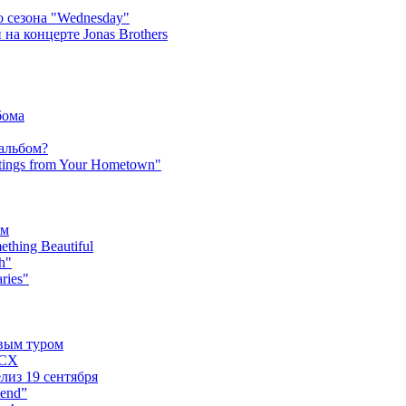
 сезона "Wednesday"
на концерте Jonas Brothers
бома
 альбом?
tings from Your Hometown"
ьм
hing Beautiful
h"
ries"
овым туром
XCX
лиз 19 сентября
iend”