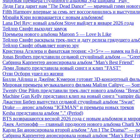
Мировая премьера студийного альбома Эда Ширана "Play"
Леди Гага дарит нам "The Dead Dance" — мрачный гимн нового
Fifth Harmony впервые за семь лет воссоединились и выступили 
Мэрайя Кэри возвращается с новым альбомом!
Lana Del Rey: новый альбом Stove выйдет в январе 2026 года
Тейлор Свифт выходит замуж
Премьера нового альбома Maroon 5 — Love Is Like
Тейлор Свифт раскрыла трек-лист и дату релиза грядущего аль
Тейлор Свифт объявляет новую эру
Кристина Агилера и фанатская теория: «3+5=» — намек на 8-й
Jonas Brothers представили седьмой студийный альбом — "Gree
Сабрина Карпентер анонсировала альбом "Man’s Best Friend"
Деми Ловато представила новый сингл и клип "FAST"
Оззи Осборн ушел из жизни
Билли Айлиш и Джеймс Кэмерон готовят 3D-концертный фил
Мировая премьера музыкального фильма Майли Сайрус — Somet
Twenty One Pilots представили трек-лист нового альбома "Breac
Machine Gun Kelly представил клип на новый сингл "vampire dia
Джастин Бибер выпустил седьмой студийный альбом "Swag"
Drake — анонс альбома "ICEMAN" и премьера новых треков
Kesha представила альбом "." (Period)
BTS возвращаются весной 2026 года с новым альбомом и мир
Джек Антонофф — главный продюсер нового альбома Charli 
Карди Би анонсировала второй альбом "Am I The Drama?" — ре
Сабрина Карпентер анонсировала новый альбом “Man’s Best Fr