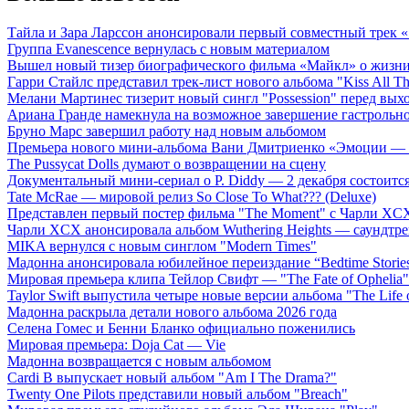
Тайла и Зара Ларссон анонсировали первый совместный трек
Группа Evanescence вернулась с новым материалом
Вышел новый тизер биографического фильма «Майкл» о жизн
Гарри Стайлс представил трек-лист нового альбома "Kiss All The
Мелани Мартинес тизерит новый сингл "Possession" перед вых
Ариана Гранде намекнула на возможное завершение гастрольн
Бруно Марс завершил работу над новым альбомом
Премьера нового мини-альбома Вани Дмитриенко «Эмоции — 
The Pussycat Dolls думают о возвращении на сцену
Документальный мини-сериал о P. Diddy — 2 декабря состоится
Tate McRae — мировой релиз So Close To What??? (Deluxe)
Представлен первый постер фильма "The Moment" с Чарли XCX
Чарли XCX анонсировала альбом Wuthering Heights — саундтре
MIKA вернулся с новым синглом "Modern Times"
Мадонна анонсировала юбилейное переиздание “Bedtime Storie
Мировая премьера клипа Тейлор Свифт — "The Fate of Ophelia"
Taylor Swift выпустила четыре новые версии альбома "The Life o
Мадонна раскрыла детали нового альбома 2026 года
Селена Гомес и Бенни Бланко официально поженились
Мировая премьера: Doja Cat — Vie
Мадонна возвращается с новым альбомом
Cardi B выпускает новый альбом "Am I The Drama?"
Twenty One Pilots представили новый альбом "Breach"