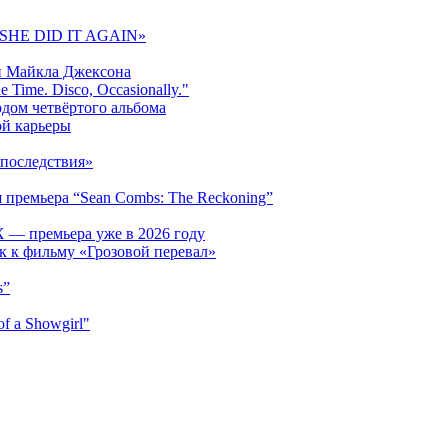
 «SHE DID IT AGAIN»
и Майкла Джексона
 Time. Disco, Occasionally."
одом четвёртого альбома
ой карьеры
последствия»
 премьера “Sean Combs: The Reckoning”
 — премьера уже в 2026 году
к к фильму «Грозовой перевал»
s”
f a Showgirl"