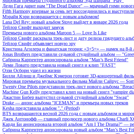
Мировая премьера студийного альбома Эда Ширана "Play"
Леди Гага дарит нам "The Dead Dance" — мрачный гимн нового
Fifth Harmony впервые за семь лет воссоединились и выступили 
Мэрайя Кэри возвращается с новым альбомом!
Lana Del Rey: новый альбом Stove выйдет в январе 2026 года
Тейлор Свифт выходит замуж
Премьера нового альбома Maroon 5 — Love Is Like
Тейлор Свифт раскрыла трек-лист и дату релиза грядущего аль
Тейлор Свифт объявляет новую эру
Кристина Агилера и фанатская теория: «3+5=» — намек на 8-й
Jonas Brothers представили седьмой студийный альбом — "Gree
Сабрина Карпентер анонсировала альбом "Man’s Best Friend"
Деми Ловато представила новый сингл и клип "FAST"
Оззи Осборн ушел из жизни
Билли Айлиш и Джеймс Кэмерон готовят 3D-концертный фил
Мировая премьера музыкального фильма Майли Сайрус — Somet
Twenty One Pilots представили трек-лист нового альбома "Breac
Machine Gun Kelly представил клип на новый сингл "vampire dia
Джастин Бибер выпустил седьмой студийный альбом "Swag"
Drake — анонс альбома "ICEMAN" и премьера новых треков
Kesha представила альбом "." (Period)
BTS возвращаются весной 2026 года с новым альбомом и мир
Джек Антонофф — главный продюсер нового альбома Charli 
Карди Би анонсировала второй альбом "Am I The Drama?" — ре
Сабрина Карпентер анонсировала новый альбом “Man’s Best Fr