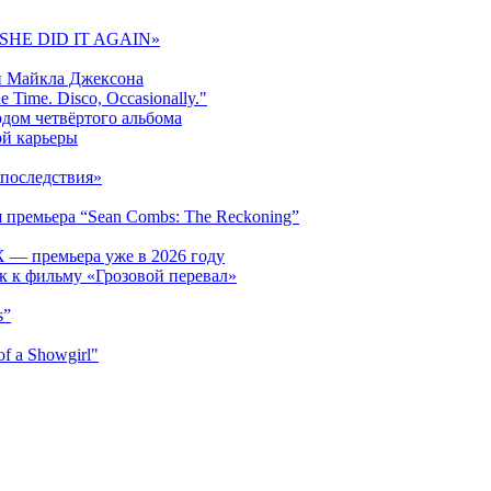
 «SHE DID IT AGAIN»
и Майкла Джексона
 Time. Disco, Occasionally."
одом четвёртого альбома
ой карьеры
последствия»
 премьера “Sean Combs: The Reckoning”
 — премьера уже в 2026 году
к к фильму «Грозовой перевал»
s”
f a Showgirl"