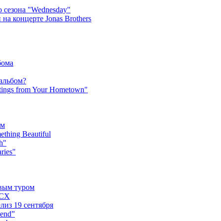
 сезона "Wednesday"
на концерте Jonas Brothers
бома
 альбом?
tings from Your Hometown"
ьм
hing Beautiful
h"
ries"
овым туром
XCX
лиз 19 сентября
iend”