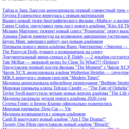
Тайла и Зара Ларссон анонсировали первый совместный трек
Группа Evanescence вернулась с новым материалом
Вышел новый тизер биографического фильма «Майкл» о жизн
Гарри Стайлс представил трек-лист нового альбома "Kiss All The
Мелани Мартинес тизерит новый сингл "Possession" перед вых
Ариана Гранде намекнула на возможное завершение гастрольн
Бруно Марс завершил работу над новым альбомом
Премьера нового мини-альбома Вани Дмитриенко «Эмоции — 
The Pussycat Dolls думают о возвращении на сцену
Документальный мини-сериал о P. Diddy — 2 декабря состоится
Tate McRae — мировой релиз So Close To What??? (Deluxe)
Представлен первый постер фильма "The Moment" с Чарли XCX
Чарли XCX анонсировала альбом Wuthering Heights — саундтре
MIKA вернулся с новым синглом "Modern Times"
Мадонна анонсировала юбилейное переиздание “Bedtime Storie
Мировая премьера клипа Тейлор Свифт — "The Fate of Ophelia"
Taylor Swift выпустила четыре новые версии альбома "The Life o
Мадонна раскрыла детали нового альбома 2026 года
Селена Гомес и Бенни Бланко официально поженились
Мировая премьера: Doja Cat — Vie
Мадонна возвращается с новым альбомом
Cardi B выпускает новый альбом "Am I The Drama?"
Twenty One Pilots представили новый альбом "Breach"