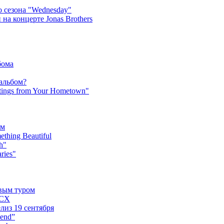
 сезона "Wednesday"
на концерте Jonas Brothers
бома
 альбом?
tings from Your Hometown"
ьм
hing Beautiful
h"
ries"
овым туром
XCX
лиз 19 сентября
iend”