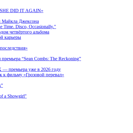
 «SHE DID IT AGAIN»
и Майкла Джексона
 Time. Disco, Occasionally."
одом четвёртого альбома
ой карьеры
последствия»
 премьера “Sean Combs: The Reckoning”
 — премьера уже в 2026 году
к к фильму «Грозовой перевал»
s”
f a Showgirl"