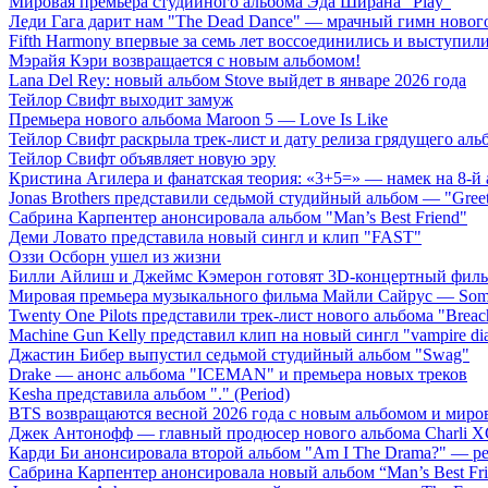
Мировая премьера студийного альбома Эда Ширана "Play"
Леди Гага дарит нам "The Dead Dance" — мрачный гимн нового
Fifth Harmony впервые за семь лет воссоединились и выступили 
Мэрайя Кэри возвращается с новым альбомом!
Lana Del Rey: новый альбом Stove выйдет в январе 2026 года
Тейлор Свифт выходит замуж
Премьера нового альбома Maroon 5 — Love Is Like
Тейлор Свифт раскрыла трек-лист и дату релиза грядущего аль
Тейлор Свифт объявляет новую эру
Кристина Агилера и фанатская теория: «3+5=» — намек на 8-й
Jonas Brothers представили седьмой студийный альбом — "Gree
Сабрина Карпентер анонсировала альбом "Man’s Best Friend"
Деми Ловато представила новый сингл и клип "FAST"
Оззи Осборн ушел из жизни
Билли Айлиш и Джеймс Кэмерон готовят 3D-концертный фил
Мировая премьера музыкального фильма Майли Сайрус — Somet
Twenty One Pilots представили трек-лист нового альбома "Breac
Machine Gun Kelly представил клип на новый сингл "vampire dia
Джастин Бибер выпустил седьмой студийный альбом "Swag"
Drake — анонс альбома "ICEMAN" и премьера новых треков
Kesha представила альбом "." (Period)
BTS возвращаются весной 2026 года с новым альбомом и мир
Джек Антонофф — главный продюсер нового альбома Charli 
Карди Би анонсировала второй альбом "Am I The Drama?" — ре
Сабрина Карпентер анонсировала новый альбом “Man’s Best Fr