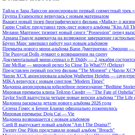
Тайла и Зара Ларссон анонсировали первый совместный трек
Группа Evanescence вернулась с новым материалом
Вышел новый тизер биографического фильма «Майкл» о жизн
Гарри Стайлс представил трек-лист нового альбома "Kiss All The
Мелани Мартинес тизерит новый сингл "Possession" перед вых
Ариана Гранде намекнула на возможное завершение гастрольн
Бруно Марс завершил работу над новым альбомом
Премьера нового мини-альбома Вани Дмитриенко «Эмоции — 
The Pussycat Dolls думают о возвращении на сцену
Документальный мини-сериал о P. Diddy — 2 декабря состоится
Tate McRae — мировой релиз So Close To What??? (Deluxe)
Представлен первый постер фильма "The Moment" с Чарли XCX
Чарли XCX анонсировала альбом Wuthering Heights — саундтре
MIKA вернулся с новым синглом "Modern Times"
Мадонна анонсировала юбилейное переиздание “Bedtime Storie
Мировая премьера клипа Тейлор Свифт — "The Fate of Ophelia"
Taylor Swift выпустила четыре новые версии альбома "The Life o
Мадонна раскрыла детали нового альбома 2026 года
Селена Гомес и Бенни Бланко официально поженились
Мировая премьера: Doja Cat — Vie
Мадонна возвращается с новым альбомом
Cardi B выпускает новый альбом "Am I The Drama?"
Twenty One Pilots представили новый альбом "Breach"