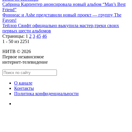
Сабрина Карпентер анонсировала новый альбом “Man’s Best
Friend”
Финнеас и Ashe представили новый проект — группу The
Favors!
Тейлор Свифт официально выкупила мастер-треки своих
первых шести альбомов
Страницы:
1
2
3
45
46
1 - 50 из 2251
НИТВ © 2026
Первое независимое
интернет-телевидение
О канале
Контакты
Политика конфиденциальности