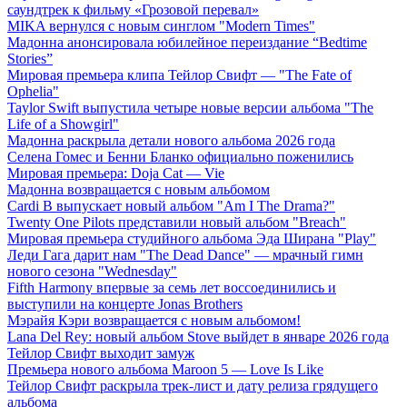
саундтрек к фильму «Грозовой перевал»
MIKA вернулся с новым синглом "Modern Times"
Мадонна анонсировала юбилейное переиздание “Bedtime
Stories”
Мировая премьера клипа Тейлор Свифт — "The Fate of
Ophelia"
Taylor Swift выпустила четыре новые версии альбома "The
Life of a Showgirl"
Мадонна раскрыла детали нового альбома 2026 года
Селена Гомес и Бенни Бланко официально поженились
Мировая премьера: Doja Cat — Vie
Мадонна возвращается с новым альбомом
Cardi B выпускает новый альбом "Am I The Drama?"
Twenty One Pilots представили новый альбом "Breach"
Мировая премьера студийного альбома Эда Ширана "Play"
Леди Гага дарит нам "The Dead Dance" — мрачный гимн
нового сезона "Wednesday"
Fifth Harmony впервые за семь лет воссоединились и
выступили на концерте Jonas Brothers
Мэрайя Кэри возвращается с новым альбомом!
Lana Del Rey: новый альбом Stove выйдет в январе 2026 года
Тейлор Свифт выходит замуж
Премьера нового альбома Maroon 5 — Love Is Like
Тейлор Свифт раскрыла трек-лист и дату релиза грядущего
альбома