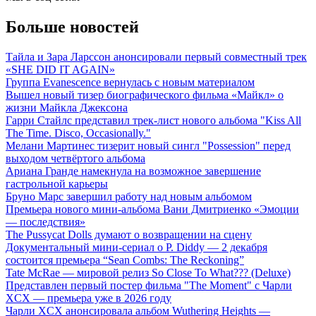
Больше новостей
Тайла и Зара Ларссон анонсировали первый совместный трек
«SHE DID IT AGAIN»
Группа Evanescence вернулась с новым материалом
Вышел новый тизер биографического фильма «Майкл» о
жизни Майкла Джексона
Гарри Стайлс представил трек-лист нового альбома "Kiss All
The Time. Disco, Occasionally."
Мелани Мартинес тизерит новый сингл "Possession" перед
выходом четвёртого альбома
Ариана Гранде намекнула на возможное завершение
гастрольной карьеры
Бруно Марс завершил работу над новым альбомом
Премьера нового мини-альбома Вани Дмитриенко «Эмоции
— последствия»
The Pussycat Dolls думают о возвращении на сцену
Документальный мини-сериал о P. Diddy — 2 декабря
состоится премьера “Sean Combs: The Reckoning”
Tate McRae — мировой релиз So Close To What??? (Deluxe)
Представлен первый постер фильма "The Moment" с Чарли
XCX — премьера уже в 2026 году
Чарли XCX анонсировала альбом Wuthering Heights —