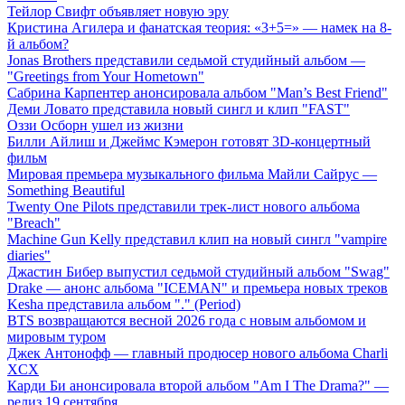
Тейлор Свифт объявляет новую эру
Кристина Агилера и фанатская теория: «3+5=» — намек на 8-
й альбом?
Jonas Brothers представили седьмой студийный альбом —
"Greetings from Your Hometown"
Сабрина Карпентер анонсировала альбом "Man’s Best Friend"
Деми Ловато представила новый сингл и клип "FAST"
Оззи Осборн ушел из жизни
Билли Айлиш и Джеймс Кэмерон готовят 3D-концертный
фильм
Мировая премьера музыкального фильма Майли Сайрус —
Something Beautiful
Twenty One Pilots представили трек-лист нового альбома
"Breach"
Machine Gun Kelly представил клип на новый сингл "vampire
diaries"
Джастин Бибер выпустил седьмой студийный альбом "Swag"
Drake — анонс альбома "ICEMAN" и премьера новых треков
Kesha представила альбом "." (Period)
BTS возвращаются весной 2026 года с новым альбомом и
мировым туром
Джек Антонофф — главный продюсер нового альбома Charli
XCX
Карди Би анонсировала второй альбом "Am I The Drama?" —
релиз 19 сентября