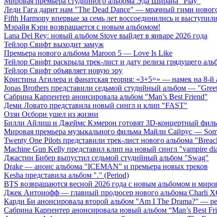
Мировая премьера студийного альбома Эда Ширана "Play"
Леди Гага дарит нам "The Dead Dance" — мрачный гимн нового
Fifth Harmony впервые за семь лет воссоединились и выступили 
Мэрайя Кэри возвращается с новым альбомом!
Lana Del Rey: новый альбом Stove выйдет в январе 2026 года
Тейлор Свифт выходит замуж
Премьера нового альбома Maroon 5 — Love Is Like
Тейлор Свифт раскрыла трек-лист и дату релиза грядущего аль
Тейлор Свифт объявляет новую эру
Кристина Агилера и фанатская теория: «3+5=» — намек на 8-й
Jonas Brothers представили седьмой студийный альбом — "Gree
Сабрина Карпентер анонсировала альбом "Man’s Best Friend"
Деми Ловато представила новый сингл и клип "FAST"
Оззи Осборн ушел из жизни
Билли Айлиш и Джеймс Кэмерон готовят 3D-концертный фил
Мировая премьера музыкального фильма Майли Сайрус — Somet
Twenty One Pilots представили трек-лист нового альбома "Breac
Machine Gun Kelly представил клип на новый сингл "vampire dia
Джастин Бибер выпустил седьмой студийный альбом "Swag"
Drake — анонс альбома "ICEMAN" и премьера новых треков
Kesha представила альбом "." (Period)
BTS возвращаются весной 2026 года с новым альбомом и мир
Джек Антонофф — главный продюсер нового альбома Charli 
Карди Би анонсировала второй альбом "Am I The Drama?" — ре
Сабрина Карпентер анонсировала новый альбом “Man’s Best Fr