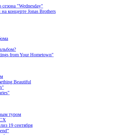
 сезона "Wednesday"
на концерте Jonas Brothers
бома
 альбом?
tings from Your Hometown"
ьм
hing Beautiful
h"
ries"
овым туром
XCX
лиз 19 сентября
iend”