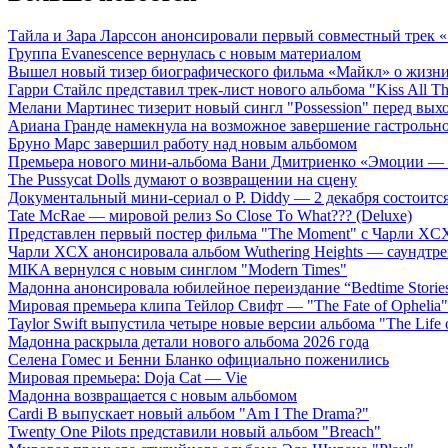
Тайла и Зара Ларссон анонсировали первый совместный трек
Группа Evanescence вернулась с новым материалом
Вышел новый тизер биографического фильма «Майкл» о жизн
Гарри Стайлс представил трек-лист нового альбома "Kiss All The
Мелани Мартинес тизерит новый сингл "Possession" перед вых
Ариана Гранде намекнула на возможное завершение гастрольн
Бруно Марс завершил работу над новым альбомом
Премьера нового мини-альбома Вани Дмитриенко «Эмоции — 
The Pussycat Dolls думают о возвращении на сцену
Документальный мини-сериал о P. Diddy — 2 декабря состоится
Tate McRae — мировой релиз So Close To What??? (Deluxe)
Представлен первый постер фильма "The Moment" с Чарли XCX
Чарли XCX анонсировала альбом Wuthering Heights — саундтре
MIKA вернулся с новым синглом "Modern Times"
Мадонна анонсировала юбилейное переиздание “Bedtime Storie
Мировая премьера клипа Тейлор Свифт — "The Fate of Ophelia"
Taylor Swift выпустила четыре новые версии альбома "The Life o
Мадонна раскрыла детали нового альбома 2026 года
Селена Гомес и Бенни Бланко официально поженились
Мировая премьера: Doja Cat — Vie
Мадонна возвращается с новым альбомом
Cardi B выпускает новый альбом "Am I The Drama?"
Twenty One Pilots представили новый альбом "Breach"