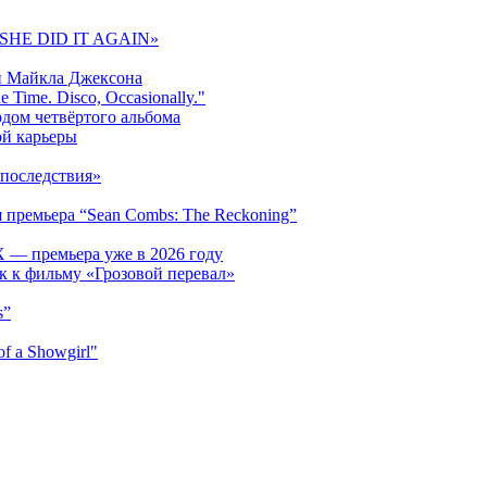
 «SHE DID IT AGAIN»
и Майкла Джексона
 Time. Disco, Occasionally."
одом четвёртого альбома
ой карьеры
последствия»
 премьера “Sean Combs: The Reckoning”
 — премьера уже в 2026 году
к к фильму «Грозовой перевал»
s”
f a Showgirl"