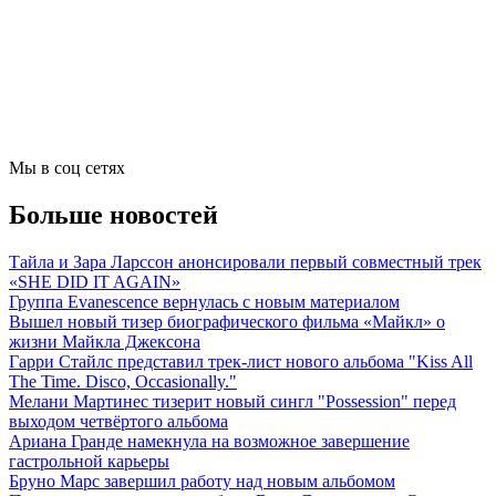
Мы в соц сетях
Больше новостей
Тайла и Зара Ларссон анонсировали первый совместный трек
«SHE DID IT AGAIN»
Группа Evanescence вернулась с новым материалом
Вышел новый тизер биографического фильма «Майкл» о
жизни Майкла Джексона
Гарри Стайлс представил трек-лист нового альбома "Kiss All
The Time. Disco, Occasionally."
Мелани Мартинес тизерит новый сингл "Possession" перед
выходом четвёртого альбома
Ариана Гранде намекнула на возможное завершение
гастрольной карьеры
Бруно Марс завершил работу над новым альбомом