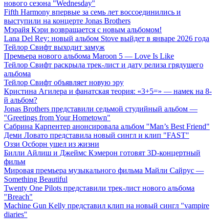
нового сезона "Wednesday"
Fifth Harmony впервые за семь лет воссоединились и
выступили на концерте Jonas Brothers
Мэрайя Кэри возвращается с новым альбомом!
Lana Del Rey: новый альбом Stove выйдет в январе 2026 года
Тейлор Свифт выходит замуж
Премьера нового альбома Maroon 5 — Love Is Like
Тейлор Свифт раскрыла трек-лист и дату релиза грядущего
альбома
Тейлор Свифт объявляет новую эру
Кристина Агилера и фанатская теория: «3+5=» — намек на 8-
й альбом?
Jonas Brothers представили седьмой студийный альбом —
"Greetings from Your Hometown"
Сабрина Карпентер анонсировала альбом "Man’s Best Friend"
Деми Ловато представила новый сингл и клип "FAST"
Оззи Осборн ушел из жизни
Билли Айлиш и Джеймс Кэмерон готовят 3D-концертный
фильм
Мировая премьера музыкального фильма Майли Сайрус —
Something Beautiful
Twenty One Pilots представили трек-лист нового альбома
"Breach"
Machine Gun Kelly представил клип на новый сингл "vampire
diaries"