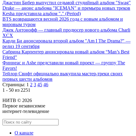
Джастин Бибер выпустил седьмой студийный альбом "Swag"
Drake — анонс альбома "ICEMAN" и премьера новых треков
Kesha представила альбом "." (Period)
BTS возвращаются весной 2026 года с новым альбомом и
мировым туром
Джек Антонофф — главный продюсер нового альбома Charli
XCX
Карди Би анонсировала второй альбом "Am I The Drama?" —
релиз 19 сентября
Сабрина Карпентер анонсировала новый альбом “Man’s Best
Friend”
Финнеас и Ashe представили новый проект — группу The
Favors!
Тейлор Свифт официально выкупила мастер-треки своих
первых шести альбомов
Страницы:
1
2
3
45
46
1 - 50 из 2251
НИТВ © 2026
Первое независимое
интернет-телевидение
О канале