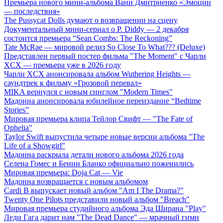
Премьера нового мини-альбома Вани Дмитриенко «Эмоции
— последствия»
The Pussycat Dolls думают о возвращении на сцену
Документальный мини-сериал о P. Diddy — 2 декабря
состоится премьера “Sean Combs: The Reckoning”
Tate McRae — мировой релиз So Close To What??? (Deluxe)
Представлен первый постер фильма "The Moment" с Чарли
XCX — премьера уже в 2026 году
Чарли XCX анонсировала альбом Wuthering Heights —
саундтрек к фильму «Грозовой перевал»
MIKA вернулся с новым синглом "Modern Times"
Мадонна анонсировала юбилейное переиздание “Bedtime
Stories”
Мировая премьера клипа Тейлор Свифт — "The Fate of
Ophelia"
Taylor Swift выпустила четыре новые версии альбома "The
Life of a Showgirl"
Мадонна раскрыла детали нового альбома 2026 года
Селена Гомес и Бенни Бланко официально поженились
Мировая премьера: Doja Cat — Vie
Мадонна возвращается с новым альбомом
Cardi B выпускает новый альбом "Am I The Drama?"
Twenty One Pilots представили новый альбом "Breach"
Мировая премьера студийного альбома Эда Ширана "Play"
Леди Гага дарит нам "The Dead Dance" — мрачный гимн